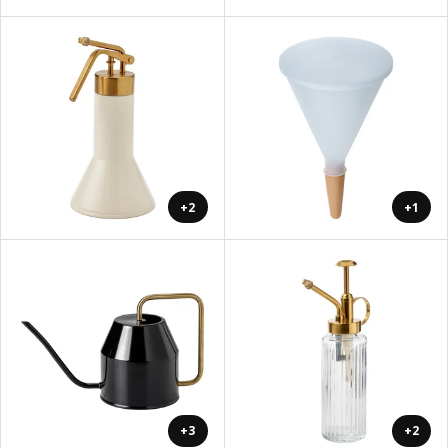
+2
+1
+3
+2