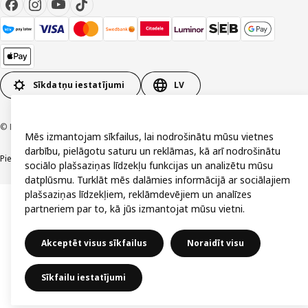
Sīkdatņu iestatījumi
LV
© Inter IKEA Systems B.V. 1999-2026
Mēs izmantojam sīkfailus, lai nodrošinātu mūsu vietnes
darbību, pielāgotu saturu un reklāmas, kā arī nodrošinātu
Piekļūstamība
Vispārīgi noteikumi
Privātuma un sīkdatņu politika
Kontakti
sociālo plašsaziņas līdzekļu funkcijas un analizētu mūsu
datplūsmu. Turklāt mēs dalāmies informācijā ar sociālajiem
plašsaziņas līdzekļiem, reklāmdevējiem un analīzes
partneriem par to, kā jūs izmantojat mūsu vietni.
Akceptēt visus sīkfailus
Noraidīt visu
Sīkfailu iestatījumi