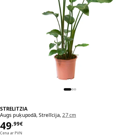
STRELITZIA
Augs puķupodā, Strelīcija,
27 cm
Cena 49,99€
49
,
99
€
Cena ar PVN