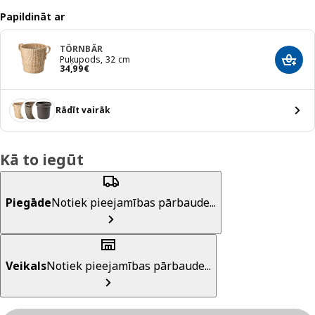
Papildināt ar
TÖRNBÄR
Puķupods, 32 cm
Pievi
Cena 34,99€
34
,
99
€
Rādīt vairāk
Kā to iegūt
Piegāde
Notiek pieejamības pārbaude...
Veikals
Notiek pieejamības pārbaude...