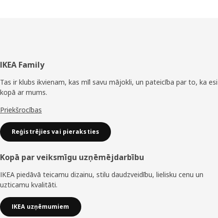
Kājene
IKEA Family
Tas ir klubs ikvienam, kas mīl savu mājokli, un pateicība par to, ka esi
kopā ar mums.
Priekšrocības
Reģistrējies vai pieraksties
Kopā par veiksmīgu uzņēmējdarbību
IKEA piedāvā teicamu dizainu, stilu daudzveidību, lielisku cenu un
uzticamu kvalitāti.
IKEA uzņēmumiem