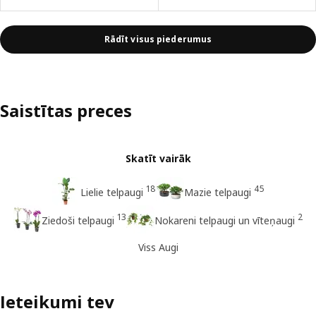
Rādīt visus piederumus
Saistītas preces
Skatīt vairāk
18
45
Lielie telpaugi
Mazie telpaugi
13
2
Ziedoši telpaugi
Nokareni telpaugi un vīteņaugi
Viss Augi
Ieteikumi tev