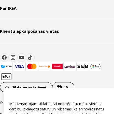
Par IKEA
Klientu apkalpošanas vietas
Sīkdatņu iestatījumi
LV
© Inter IKEA Systems B.V. 1999-2026
Mēs izmantojam sīkfailus, lai nodrošinātu mūsu vietnes
darbību, pielāgotu saturu un reklāmas, kā arī nodrošinātu