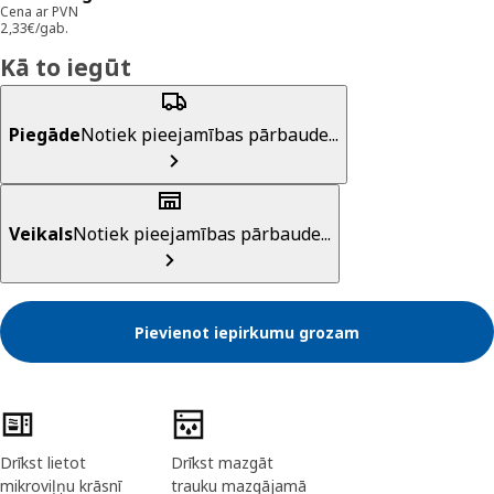
Cena ar PVN
2,33€/gab.
Kā to iegūt
Piegāde
Notiek pieejamības pārbaude...
Veikals
Notiek pieejamības pārbaude...
Pievienot iepirkumu grozam
Preces īpašības
Drīkst lietot
Drīkst mazgāt
mikroviļņu krāsnī
trauku mazgājamā