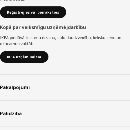
Reģistrējies vai pieraksties
Kopā par veiksmīgu uzņēmējdarbību
IKEA piedāvā teicamu dizainu, stilu daudzveidību, lielisku cenu un
uzticamu kvalitāti.
IKEA uzņēmumiem
Pakalpojumi
Palīdzība