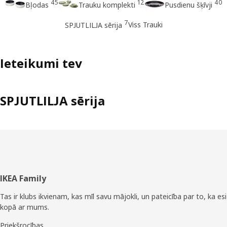
45
12
40
Bļodas
Trauku komplekti
Pusdienu šķīvji
7
Viss Trauki
SPJUTLILJA sērija
Ieteikumi tev
SPJUTLILJA sērija
Kājene
IKEA Family
Tas ir klubs ikvienam, kas mīl savu mājokli, un pateicība par to, ka esi
kopā ar mums.
Priekšrocības