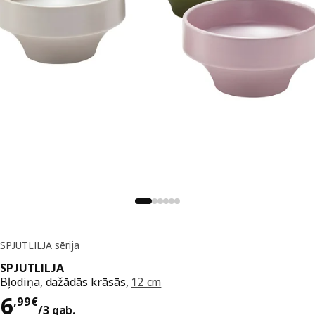
SPJUTLILJA sērija
SPJUTLILJA
Bļodiņa, dažādās krāsās,
12 cm
Cena 6,99€/3 gab.
6
,
99
€
/3 gab.