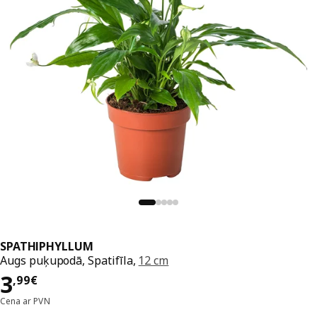
SPATHIPHYLLUM
Augs puķupodā, Spatifīla,
12 cm
Cena 3,99€
3
,
99
€
Cena ar PVN