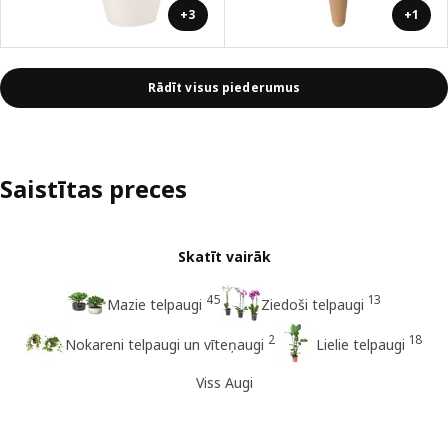
+3
+1
Rādīt visus piederumus
Saistītas preces
Skatīt vairāk
45
13
Mazie telpaugi
Ziedoši telpaugi
2
18
Nokareni telpaugi un vīteņaugi
Lielie telpaugi
Viss Augi