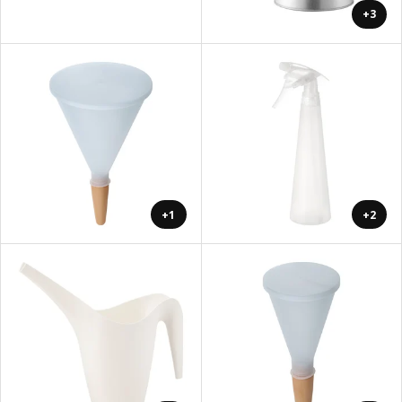
+3
+1
+2