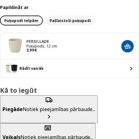
Papildināt ar
Puķupodi telpām
Pašlaistoši puķupodi
PERSILLADE
Puķupods, 12 cm
Pievi
Cena 3,99€
3
,
99
€
Rādīt vairāk
Kā to iegūt
Piegāde
Notiek pieejamības pārbaude...
Veikals
Notiek pieejamības pārbaude...