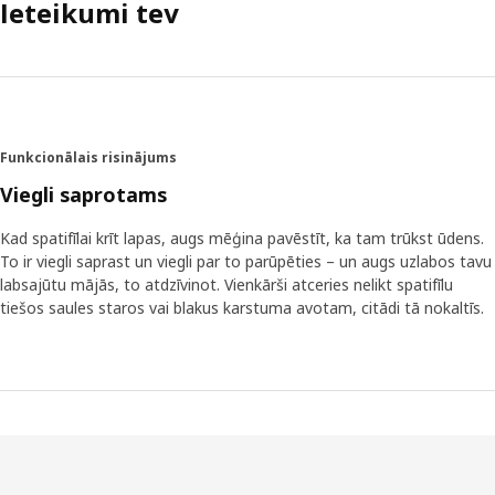
Ieteikumi tev
Funkcionālais risinājums
Viegli saprotams
Kad spatifīlai krīt lapas, augs mēģina pavēstīt, ka tam trūkst ūdens.
To ir viegli saprast un viegli par to parūpēties – un augs uzlabos tavu
labsajūtu mājās, to atdzīvinot. Vienkārši atceries nelikt spatifīlu
tiešos saules staros vai blakus karstuma avotam, citādi tā nokaltīs.