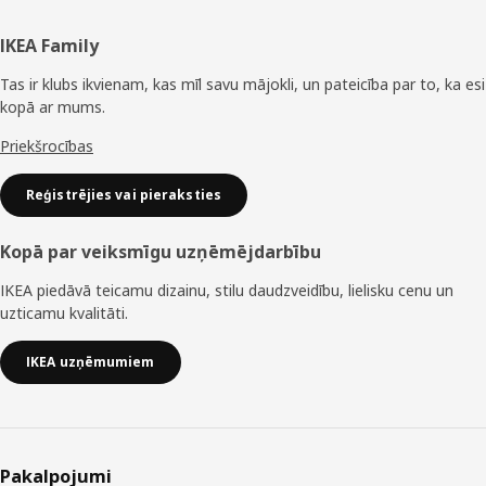
Kājene
IKEA Family
Tas ir klubs ikvienam, kas mīl savu mājokli, un pateicība par to, ka esi
kopā ar mums.
Priekšrocības
Reģistrējies vai pieraksties
Kopā par veiksmīgu uzņēmējdarbību
IKEA piedāvā teicamu dizainu, stilu daudzveidību, lielisku cenu un
uzticamu kvalitāti.
IKEA uzņēmumiem
Pakalpojumi