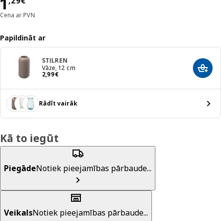
Cena 1,29€
1
,
29
€
Cena ar PVN
Papildināt ar
STILREN
Vāze, 12 cm
Pievi
Cena 2,99€
2
,
99
€
Rādīt vairāk
Kā to iegūt
Piegāde
Notiek pieejamības pārbaude...
Veikals
Notiek pieejamības pārbaude...