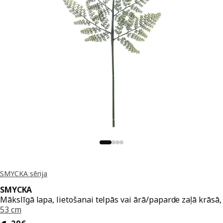
SMYCKA sērija
SMYCKA
Mākslīgā lapa, lietošanai telpās vai ārā/paparde zaļā krāsā,
53 cm