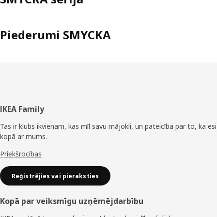
Piederumi SMYCKA
Kājene
IKEA Family
Tas ir klubs ikvienam, kas mīl savu mājokli, un pateicība par to, ka esi
kopā ar mums.
Priekšrocības
Reģistrējies vai pieraksties
Kopā par veiksmīgu uzņēmējdarbību