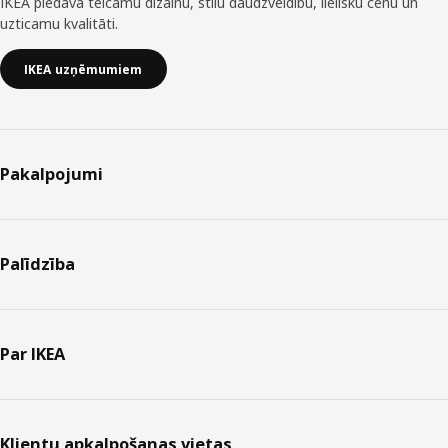
IKEA piedāvā teicamu dizainu, stilu daudzveidību, lielisku cenu un
uzticamu kvalitāti.
IKEA uzņēmumiem
Pakalpojumi
Palīdzība
Par IKEA
Klientu apkalpošanas vietas