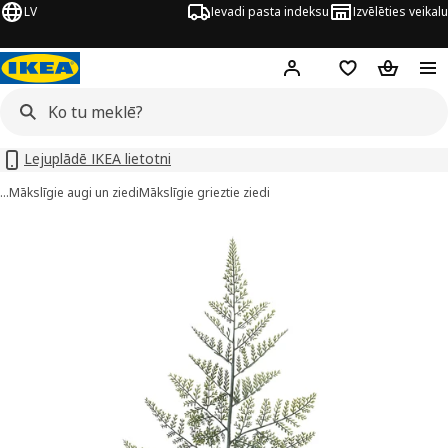
LV
Ievadi pasta indeksu
Izvēlēties veikalu
Hej!
Pierakstīties
Pirkumu saraks
Pirkumu 
Lejuplādē IKEA lietotni
…
Mākslīgie augi un ziedi
Mākslīgie grieztie ziedi
SMYCKA attēli
 attēlus