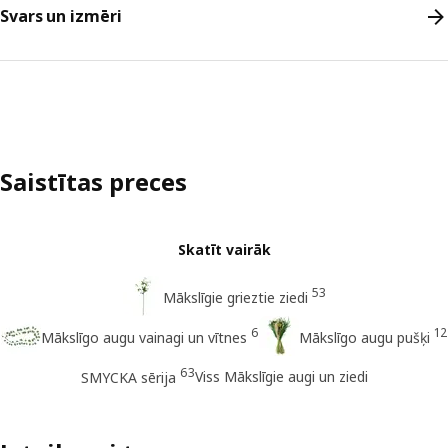
Svars un izmēri
Saistītas preces
Skatīt vairāk
53
Mākslīgie grieztie ziedi
6
12
Mākslīgo augu vainagi un vītnes
Mākslīgo augu pušķi
63
Viss Mākslīgie augi un ziedi
SMYCKA sērija