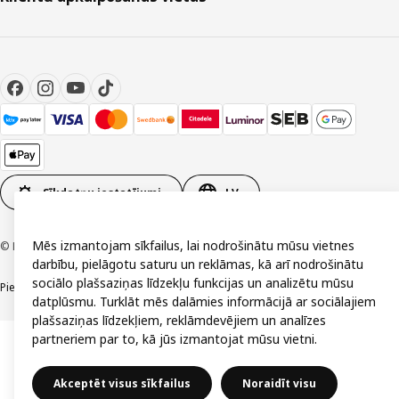
Sīkdatņu iestatījumi
LV
Mēs izmantojam sīkfailus, lai nodrošinātu mūsu vietnes
© Inter IKEA Systems B.V. 1999-2026
darbību, pielāgotu saturu un reklāmas, kā arī nodrošinātu
sociālo plašsaziņas līdzekļu funkcijas un analizētu mūsu
Piekļūstamība
Vispārīgi noteikumi
Privātuma un sīkdatņu politika
Kontakti
datplūsmu. Turklāt mēs dalāmies informācijā ar sociālajiem
plašsaziņas līdzekļiem, reklāmdevējiem un analīzes
partneriem par to, kā jūs izmantojat mūsu vietni.
Akceptēt visus sīkfailus
Noraidīt visu