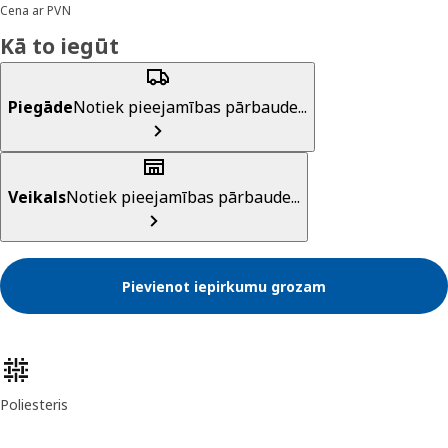
Cena ar PVN
Kā to iegūt
Piegāde
Notiek pieejamības pārbaude...
Veikals
Notiek pieejamības pārbaude...
Pievienot iepirkumu grozam
Preces īpašības
Poliesteris