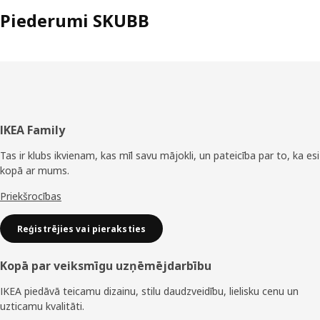
Piederumi SKUBB
Kājene
IKEA Family
Tas ir klubs ikvienam, kas mīl savu mājokli, un pateicība par to, ka esi
kopā ar mums.
Priekšrocības
Reģistrējies vai pieraksties
Kopā par veiksmīgu uzņēmējdarbību
IKEA piedāvā teicamu dizainu, stilu daudzveidību, lielisku cenu un
uzticamu kvalitāti.