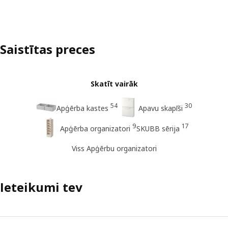
Saistītas preces
Skatīt vairāk
54
30
Apģērba kastes
Apavu skapīši
9
17
Apģērba organizatori
SKUBB sērija
Viss Apģērbu organizatori
Ieteikumi tev