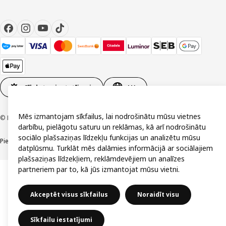
Sīkdatņu iestatījumi
LV
Mēs izmantojam sīkfailus, lai nodrošinātu mūsu vietnes
© Inter IKEA Systems B.V. 1999-2026
darbību, pielāgotu saturu un reklāmas, kā arī nodrošinātu
sociālo plašsaziņas līdzekļu funkcijas un analizētu mūsu
Piekļūstamība
Vispārīgi noteikumi
Privātuma un sīkdatņu politika
Kontakti
datplūsmu. Turklāt mēs dalāmies informācijā ar sociālajiem
plašsaziņas līdzekļiem, reklāmdevējiem un analīzes
partneriem par to, kā jūs izmantojat mūsu vietni.
Akceptēt visus sīkfailus
Noraidīt visu
Sīkfailu iestatījumi