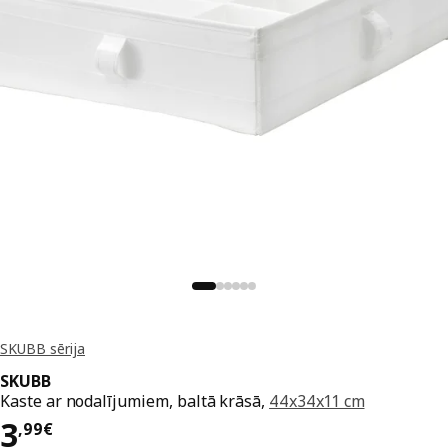
SKUBB sērija
SKUBB
Kaste ar nodalījumiem, baltā krāsā,
44x34x11 cm
Cena 3,99€
3
,
99
€