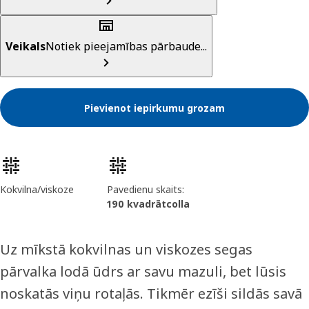
Veikals
Notiek pieejamības pārbaude...
Pievienot iepirkumu grozam
Preces īpašības
Kokvilna/viskoze
Pavedienu skaits:
190 kvadrātcolla
Uz mīkstā kokvilnas un viskozes segas
pārvalka lodā ūdrs ar savu mazuli, bet lūsis
noskatās viņu rotaļās. Tikmēr ezīši sildās savā