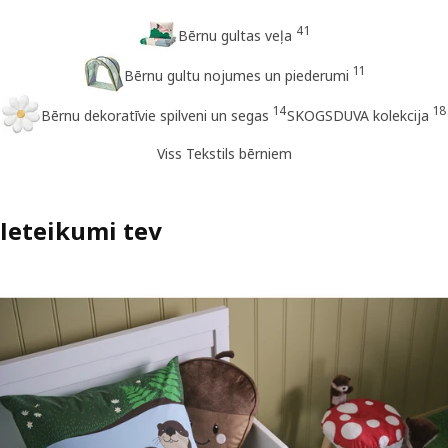
41
Bērnu gultas veļa
11
Bērnu gultu nojumes un piederumi
14
18
Bērnu dekoratīvie spilveni un segas
SKOGSDUVA kolekcija
Viss Tekstils bērniem
Ieteikumi tev