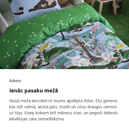
Stāsts
Ienāc pasaku mežā
Klusā meža biezoknī rit mums apslēpta dzīve. Ežu ģimene,
kas mīt celmā, aicina pūci, trusīti un citus draugus ciemos
uz tēju. Starp kokiem krīt mēness stari, un piepeši debesīs
iekvēlojas zaļa ziemeļblāzma.