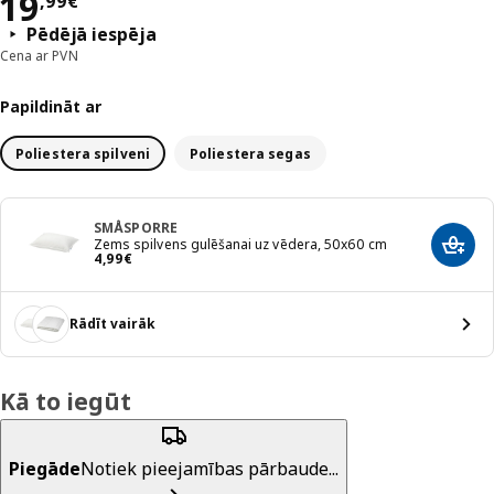
Cena 19,99€
19
,
99
€
Pēdējā iespēja
Cena ar PVN
Papildināt ar
Poliestera spilveni
Poliestera segas
SMÅSPORRE
Zems spilvens gulēšanai uz vēdera, 50x60 cm
Pievi
Cena 4,99€
4
,
99
€
Rādīt vairāk
Kā to iegūt
Piegāde
Notiek pieejamības pārbaude...