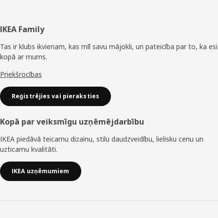
Maigs kā sūnas
Kājene
IKEA Family
Viena no Annas mīļākajām kolekcijas precēm ir zaļais
paklājs. “Tas ir jauks un mīksts kā meža sūnas, ideāli
Tas ir klubs ikvienam, kas mīl savu mājokli, un pateicība par to, ka esi
piemērots rotaļām. Dekoratīvie spilveni šajā kolekcijā
kopā ar mums.
veidoti kā mīkstas puķes un sēnes, kas izaug no paklāja.”
Priekšrocības
Anna cer, ka kolekcija rosinās interesi un izpratni par mežu.
“Mežs ir mājas daudziem dzīvniekiem un augiem, tāpēc ir
tik svarīgi palīdzēt to aizsargāt.”
Reģistrējies vai pieraksties
Kopā par veiksmīgu uzņēmējdarbību
IKEA piedāvā teicamu dizainu, stilu daudzveidību, lielisku cenu un
uzticamu kvalitāti.
IKEA uzņēmumiem