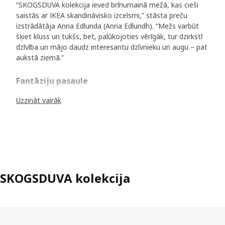
“SKOGSDUVA kolekcija ieved brīnumainā mežā, kas cieši
saistās ar IKEA skandināvisko izcelsmi,” stāsta preču
izstrādātāja Anna Edlunda (Anna Edlundh). “Mežs varbūt
šķiet kluss un tukšs, bet, palūkojoties vērīgāk, tur dzirkstī
dzīvība un mājo daudz interesantu dzīvnieku un augu – pat
aukstā ziemā.”
Fantāziju pasaule
Kolekcijas gultas veļu, rotaļlietas un aksesuārus rotā
Uzzināt vairāk
Skandināvijai raksturīgie dzīvnieki. Līdztekus ežu ģimenei
un tās draugiem tur sastopama baltā polārlapsa, ūdrs,
lūsis un daudzi citi. “Dizaineres Mālinas Gillensvānas (Malin
Gyllensvaan) ilustrācijās atainota brīnišķīga pasaule ar
aizraujošām detaļām: viena pele guļ šūpuļtīklā, bet otra
pele ir saposusies un apsējusi tauriņu. Visi dzīvnieciņi dzīvo
līdzīgi cilvēkiem, un es ceru, ka tie gan bērnus, gan
SKOGSDUVA kolekcija
pieaugušos iedvesmos radīt savas vakara pasaciņas.” Ar
mīkstajām rotaļlietām pasaku tēli atdzīvojas un piedalās
rotaļās. “Mēs zinām, ka bērniem patīk reālistiskas mīkstās
rotaļlietas, tāpēc rūpīgi piemeklējām tām īstās sejas
izteiksmes un emocijas.”