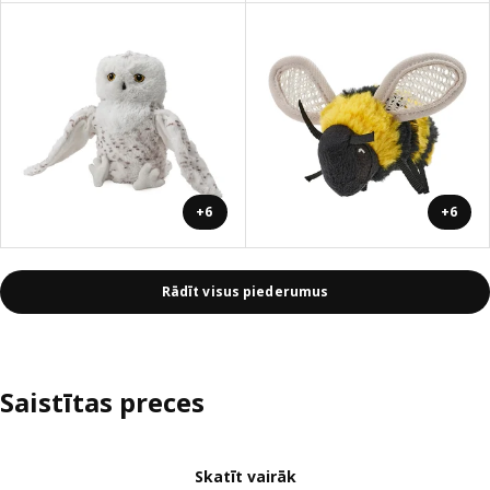
+6
+6
Rādīt visus piederumus
Saistītas preces
Skatīt vairāk