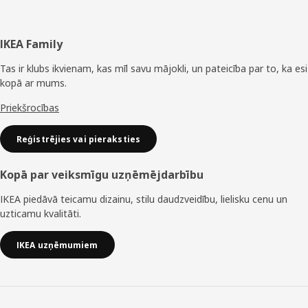
Kājene
IKEA Family
Tas ir klubs ikvienam, kas mīl savu mājokli, un pateicība par to, ka esi
kopā ar mums.
Priekšrocības
Reģistrējies vai pieraksties
Kopā par veiksmīgu uzņēmējdarbību
IKEA piedāvā teicamu dizainu, stilu daudzveidību, lielisku cenu un
uzticamu kvalitāti.
IKEA uzņēmumiem