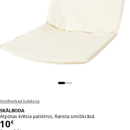
Nytillverkad kolekcija
SKÅLBODA
Atpūtas krēsla paliktnis, Ransta smilškrāsā
Cena 10€
10
€