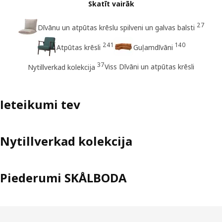
Skatīt vairāk
27
Dīvānu un atpūtas krēslu spilveni un galvas balsti
241
140
Atpūtas krēsli
Guļamdīvāni
37
Viss Dīvāni un atpūtas krēsli
Nytillverkad kolekcija
Ieteikumi tev
Nytillverkad kolekcija
Piederumi SKÅLBODA