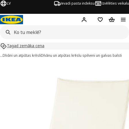
LV
Ievadi pasta indeksu
Izvēlēties veikalu
Hej!
Pierakstīties
Pirkumu saraks
Pirkumu 
Tagad zemāka cena
…
Dīvāni un atpūtas krēsli
Dīvānu un atpūtas krēslu spilveni un galvas balsti
SKÅLBODA attēli
 attēlus