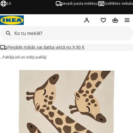
LV
Ievadi pasta indeksu
Izvēlēties veikalu
Hej!
Pierakstīties
Pirkumu saraks
Pirkumu 
Piegāde mājās vai darba vietā no 9,90 €
…
Paklāji
Lieli un vidēji paklāji
SANDLÖPARE attēli
 attēlus