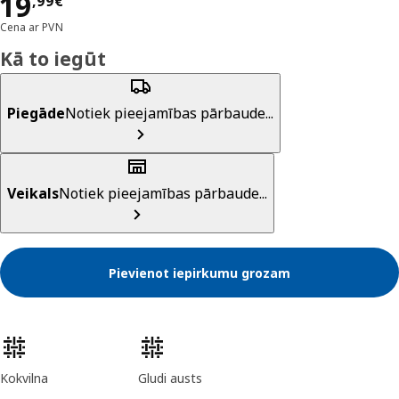
Cena 19,99€
19
,
99
€
Cena ar PVN
Kā to iegūt
Piegāde
Notiek pieejamības pārbaude...
Veikals
Notiek pieejamības pārbaude...
Pievienot iepirkumu grozam
Preces īpašības
Kokvilna
Gludi austs