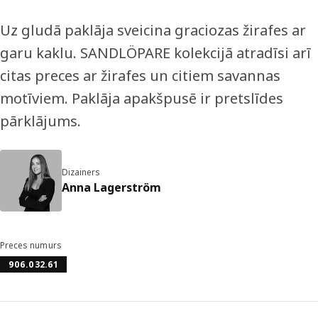
Uz gludā paklāja sveicina graciozas žirafes ar
garu kaklu. SANDLÖPARE kolekcijā atradīsi arī
citas preces ar žirafes un citiem savannas
motīviem. Paklāja apakšpusē ir pretslīdes
pārklājums.
Dizainers
Anna Lagerström
Preces numurs
906.032.61