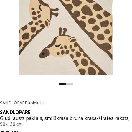
SANDLÖPARE kolekcija
SANDLÖPARE
Gludi austs paklājs, smilškrāsā brūnā krāsā/žirafes raksts,
90x130 cm