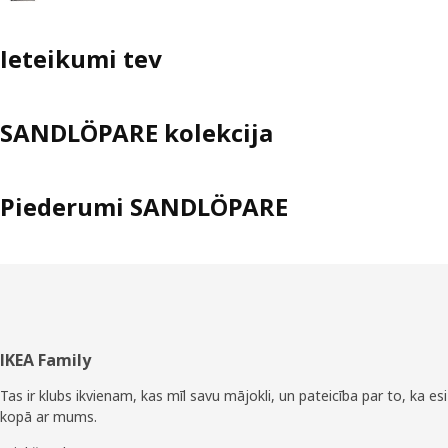
Ieteikumi tev
SANDLÖPARE kolekcija
Piederumi SANDLÖPARE
Kājene
IKEA Family
Tas ir klubs ikvienam, kas mīl savu mājokli, un pateicība par to, ka esi
kopā ar mums.