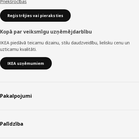
Priekšrocības
Reģistrējies vai pieraksties
Kopā par veiksmīgu uzņēmējdarbību
IKEA piedāvā teicamu dizainu, stilu daudzveidību, lielisku cenu un
uzticamu kvalitāti.
IKEA uzņēmumiem
Pakalpojumi
Palīdzība