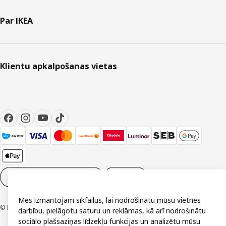
Par IKEA
Klientu apkalpošanas vietas
Sīkdatņu iestatījumi
LV
Mēs izmantojam sīkfailus, lai nodrošinātu mūsu vietnes
© Inter IKEA Systems B.V. 1999-2026
darbību, pielāgotu saturu un reklāmas, kā arī nodrošinātu
sociālo plašsaziņas līdzekļu funkcijas un analizētu mūsu