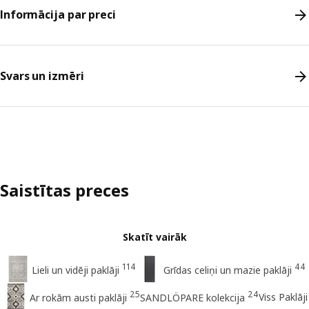
Informācija par preci
Svars un izmēri
Saistītas preces
Skatīt vairāk
114
44
Lieli un vidēji paklāji
Grīdas celiņi un mazie paklāji
25
24
Viss Paklāji
Ar rokām austi paklāji
SANDLÖPARE kolekcija