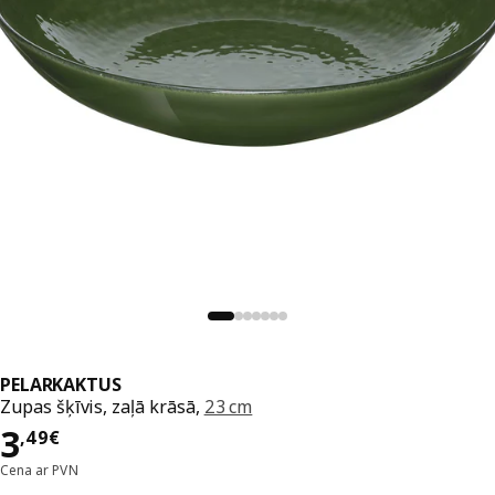
PELARKAKTUS
Zupas šķīvis, zaļā krāsā,
23 cm
Cena 3,49€
3
,
49
€
Cena ar PVN