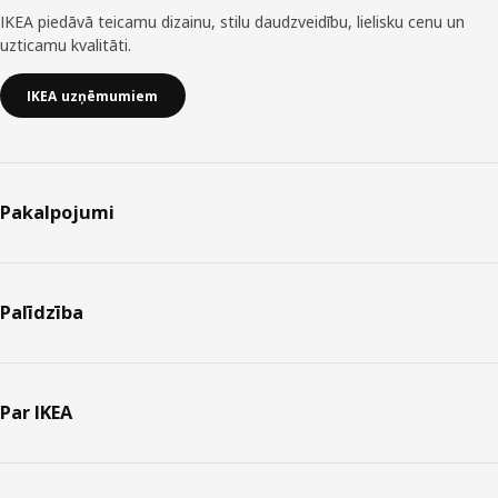
IKEA piedāvā teicamu dizainu, stilu daudzveidību, lielisku cenu un
uzticamu kvalitāti.
IKEA uzņēmumiem
Pakalpojumi
Palīdzība
Par IKEA