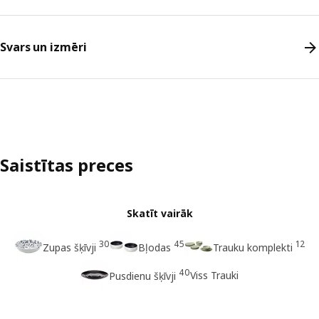
Svars un izmēri
Saistītas preces
Skatīt vairāk
30
45
12
Zupas šķīvji
Bļodas
Trauku komplekti
40
Viss Trauki
Pusdienu šķīvji