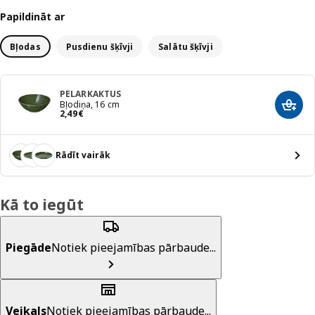
Papildināt ar
Bļodas
Pusdienu šķīvji
Salātu šķīvji
PELARKAKTUS
Bļodiņa, 16 cm
Pievi
Cena 2,49€
2
,
49
€
Rādīt vairāk
Kā to iegūt
Piegāde
Notiek pieejamības pārbaude...
Veikals
Notiek pieejamības pārbaude...