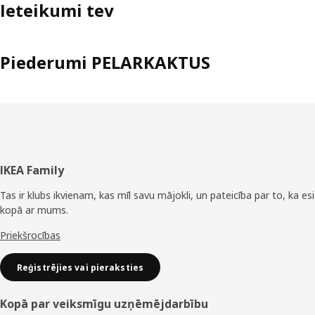
Ieteikumi tev
Piederumi PELARKAKTUS
Kājene
IKEA Family
Tas ir klubs ikvienam, kas mīl savu mājokli, un pateicība par to, ka esi
kopā ar mums.
Priekšrocības
Reģistrējies vai pieraksties
Kopā par veiksmīgu uzņēmējdarbību