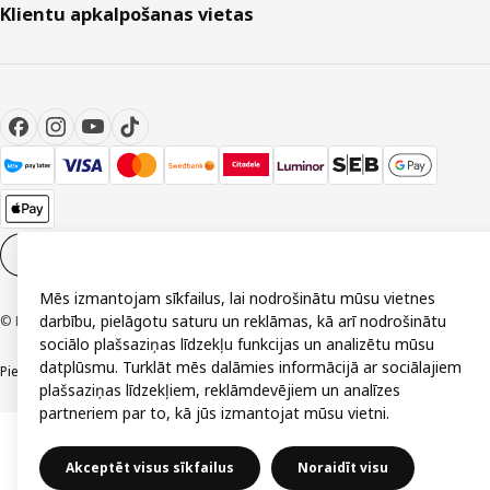
Klientu apkalpošanas vietas
Sīkdatņu iestatījumi
LV
Mēs izmantojam sīkfailus, lai nodrošinātu mūsu vietnes
darbību, pielāgotu saturu un reklāmas, kā arī nodrošinātu
© Inter IKEA Systems B.V. 1999-2026
sociālo plašsaziņas līdzekļu funkcijas un analizētu mūsu
datplūsmu. Turklāt mēs dalāmies informācijā ar sociālajiem
Piekļūstamība
Vispārīgi noteikumi
Privātuma un sīkdatņu politika
Kontakti
plašsaziņas līdzekļiem, reklāmdevējiem un analīzes
partneriem par to, kā jūs izmantojat mūsu vietni.
Akceptēt visus sīkfailus
Noraidīt visu