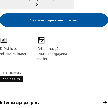
Pievienot iepirkumu grozam
Preces īpašības
Drīkst lietot
Drīkst mazgāt
mikroviļņu krāsnī
trauku mazgājamā
mašīnā.
Preces numurs
106.089.55
Informācija par preci