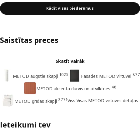
Rādīt visus piederumus
Saistītas preces
Skatīt vairāk
1025
877
METOD augstie skapji
Fasādes METOD virtuvei
48
METOD akcenta durvis un atvilktnes
2771
Viss Visas METOD virtuves detaļas
METOD grīdas skapji
Ieteikumi tev