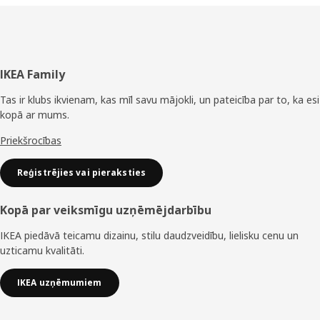
Kājene
IKEA Family
Tas ir klubs ikvienam, kas mīl savu mājokli, un pateicība par to, ka esi
kopā ar mums.
Priekšrocības
Reģistrējies vai pieraksties
Kopā par veiksmīgu uzņēmējdarbību
IKEA piedāvā teicamu dizainu, stilu daudzveidību, lielisku cenu un
uzticamu kvalitāti.
IKEA uzņēmumiem