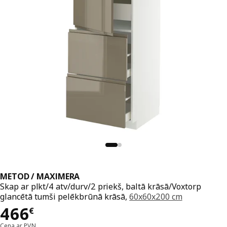
METOD / MAXIMERA
Skap ar plkt/4 atv/durv/2 priekš, baltā krāsā/Voxtorp
glancētā tumši pelēkbrūnā krāsā,
60x60x200 cm
Cena 466€
466
€
Cena ar PVN