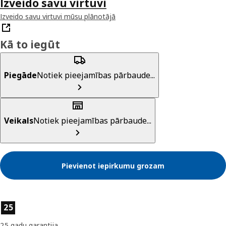
Izveido savu virtuvi
Izveido savu virtuvi mūsu plānotājā
Kā to iegūt
Piegāde
Notiek pieejamības pārbaude...
Veikals
Notiek pieejamības pārbaude...
Pievienot iepirkumu grozam
Preces īpašības
25
25 gadu garantija