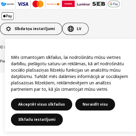
Sīkdatņu iestatījumi
LV
© Inter IKEA Systems B.V. 1999-2026
Mēs izmantojam sīkfailus, lai nodrošinātu mūsu vietnes
Piekļūstamība
Vispārīgi noteikumi
Privātuma un sīkdatņu politika
Kontakti
darbību, pielāgotu saturu un reklāmas, kā arī nodrošinātu
sociālo plašsaziņas līdzekļu funkcijas un analizētu mūsu
datplūsmu. Turklāt mēs dalāmies informācijā ar sociālajiem
plašsaziņas līdzekļiem, reklāmdevējiem un analīzes
partneriem par to, kā jūs izmantojat mūsu vietni.
Akceptēt visus sīkfailus
Noraidīt visu
Sīkfailu iestatījumi