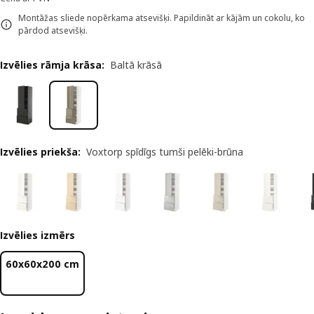
Montāžas sliede nopērkama atsevišķi. Papildināt ar kājām un cokolu, ko
pārdod atsevišķi.
Izvēlies rāmja krāsa
:
Baltā krāsā
Izvēlies priekša
:
Voxtorp spīdīgs tumši pelēki-brūna
Izvēlies izmērs
60x60x200 cm