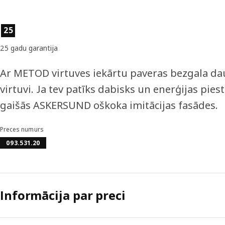
Preces īpašības
25
25 gadu garantija
Ar METOD virtuves iekārtu paveras bezgala dau
virtuvi. Ja tev patīks dabisks un enerģijas piest
gaišās ASKERSUND oškoka imitācijas fasādes.
Preces numurs
093.531.20
Informācija par preci