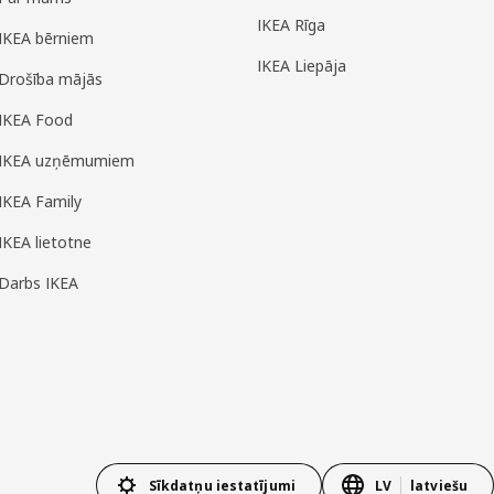
IKEA Rīga
IKEA bērniem
IKEA Liepāja
Drošība mājās
IKEA Food
IKEA uzņēmumiem
IKEA Family
IKEA lietotne
Darbs IKEA
Sīkdatņu iestatījumi
LV
latviešu