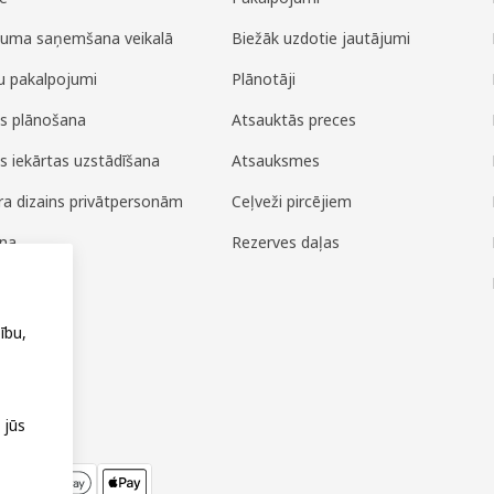
juma saņemšana veikalā
Biežāk uzdotie jautājumi
u pakalpojumi
Plānotāji
es plānošana
Atsauktās preces
es iekārtas uzstādīšana
Atsauksmes
era dizains privātpersonām
Ceļveži pircējiem
ana
Rezerves daļas
ža
ību,
 jūs