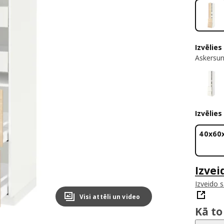
Izvēlies
Askersun
Izvēlies
40x60
Izvei
Izveido 
Visi attēli un video
Kā to