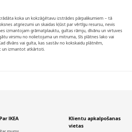
trādāta koka un kokzāģētavu izstrādes pārpalikumiem – tā
ksnes atgriezumi un skaidas kļūst par vērtīgu resursu, nevis
nes izmantojam grāmatplauktu, gultas rāmju, dīvānu un virtuves
gātu virsmu no nolietojuma un mitruma, šīs plātnes lako vai
Kad dīvāns vai gulta, kas sastāv no kokskaidu plātnēm,
t un izmantot atkārtoti.
Par IKEA
Klientu apkalpošanas
vietas
Par mums