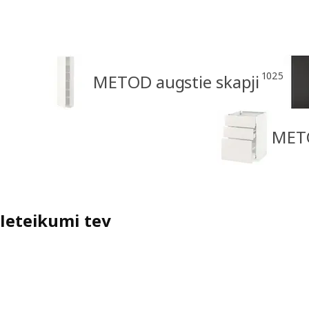
1025
METOD augstie skapji
METO
Ieteikumi tev