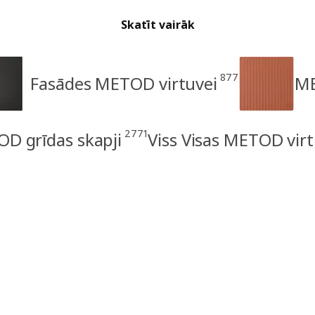
Skatīt vairāk
877
Fasādes METOD virtuvei
ME
2771
D grīdas skapji
Viss Visas METOD virt