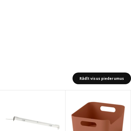
Rādīt visus piederumus