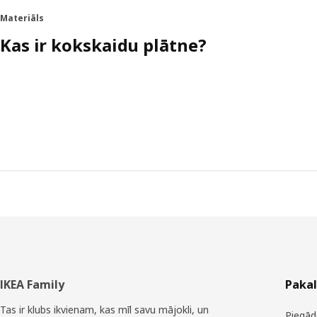
Materiāls
Kas ir kokskaidu plātne?
Kājene
IKEA Family
Paka
Tas ir klubs ikvienam, kas mīl savu mājokli, un
Piegād