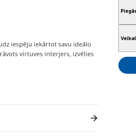
Piegā
Veikal
dz iespēju iekārtot savu ideālo
rāvots virtuves interjers, izvēlies