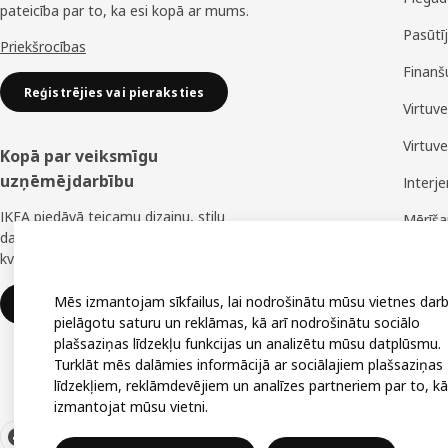
pateicība par to, ka esi kopā ar mums.
Pasūtī
Priekšrocības
Finanš
Reģistrējies vai pieraksties
Virtuv
Virtuv
Kopā par veiksmīgu
uzņēmējdarbību
Interj
IKEA piedāvā teicamu dizainu, stilu
Mērīš
daudzveidību, lielisku cenu un uzticamu
Montā
kvalitāti.
Mēs izmantojam sīkfailus, lai nodrošinātu mūsu vietnes darb
IKEA uzņēmumiem
pielāgotu saturu un reklāmas, kā arī nodrošinātu sociālo
plašsaziņas līdzekļu funkcijas un analizētu mūsu datplūsmu.
Turklāt mēs dalāmies informācijā ar sociālajiem plašsaziņas
līdzekļiem, reklāmdevējiem un analīzes partneriem par to, kā
izmantojat mūsu vietni.