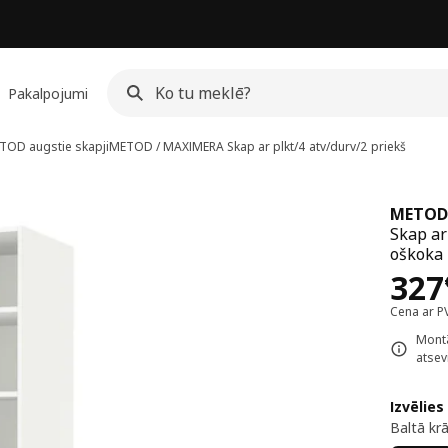
Pakalpojumi
TOD augstie skapji
METOD / MAXIMERA
Skap ar plkt/4 atv/durv/2 priekš
METOD
Skap ar
oškoka 
Cen
327
Cena ar P
Montā
atsevi
Izvēlies
Baltā kr