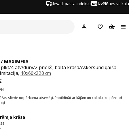
Ievadi pasta indeksu
Izvēlēties veikalu
Hej!
Pierakstīties
Pirkumu saraks
Pirkumu 
 / MAXIMERA
 plkt/4 atv/durv/2 priekš, baltā krāsā/Askersund gaiša
imitācija,
40x60x220 cm
a 327€
€
VN
žas sliede nopērkama atsevišķi. Papildināt ar kājām un cokolu, ko pārdod
šķi.
 rāmja krāsa
āsā