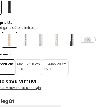
 priekša
d gaiša oškoka imitācija
+15
 izmērs
x220 cm
60x60x200 cm
60x60x220 cm
58€
66€
+
58
€
+
66
€
do savu virtuvi
savu virtuvi mūsu plānotājā
 iegūt