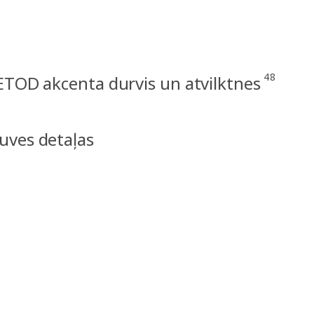
48
TOD akcenta durvis un atvilktnes
uves detaļas