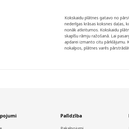
Kokskaidu plātnes gatavo no pārs
nederīgas krāsas koksnes daļas, ko
nonāk atkritumos. Kokskaidu plāt
skapīšu rāmju ražošanā. Lai pasar
apdarei izmanto citu pārklājumu. 
nokalpos, plātnes varēs pārstrādā
lpojumi
Palīdzība
e
Pakalpojumi