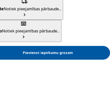
de
Notiek pieejamības pārbaude...
s
Notiek pieejamības pārbaude...
Pievienot iepirkumu grozam