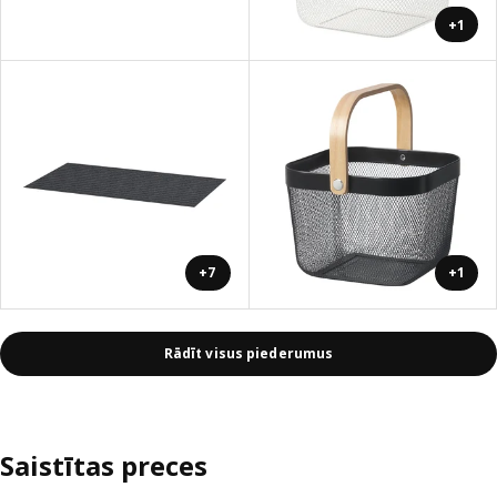
+1
+7
+1
Rādīt visus piederumus
Saistītas preces