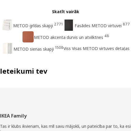
Skatīt vairāk
2771
877
METOD grīdas skapji
Fasādes METOD virtuvei
48
METOD akcenta durvis un atvilktnes
1508
Viss Visas METOD virtuves detaļas
METOD sienas skapji
Ieteikumi tev
Kājene
IKEA Family
Tas ir klubs ikvienam, kas mīl savu mājokli, un pateicība par to, ka esi