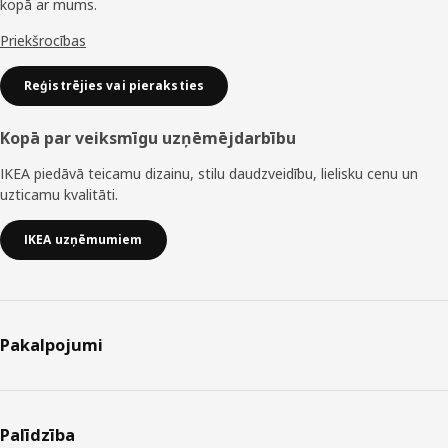
kopā ar mums.
Priekšrocības
Reģistrējies vai pieraksties
Kopā par veiksmīgu uzņēmējdarbību
IKEA piedāvā teicamu dizainu, stilu daudzveidību, lielisku cenu un
uzticamu kvalitāti.
IKEA uzņēmumiem
Pakalpojumi
Palīdzība