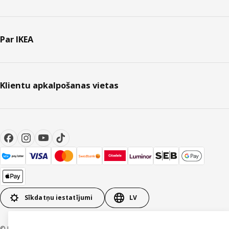
Par IKEA
Klientu apkalpošanas vietas
Sīkdatņu iestatījumi
LV
© Inter IKEA Systems B.V. 1999-2026