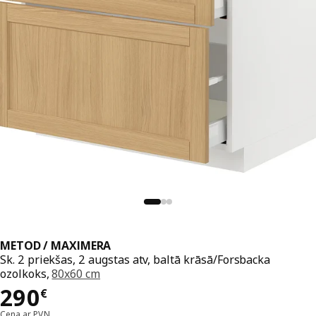
METOD / MAXIMERA
Sk. 2 priekšas, 2 augstas atv, baltā krāsā/Forsbacka
ozolkoks,
80x60 cm
Cena 290€
290
€
Cena ar PVN