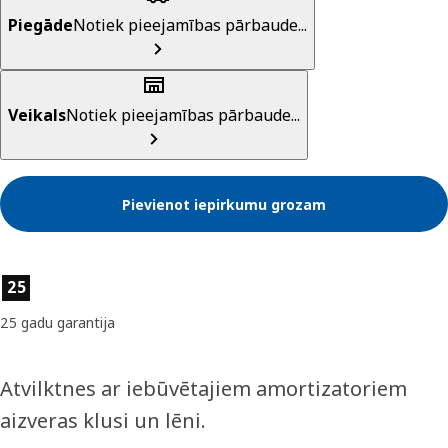
Piegāde
Notiek pieejamības pārbaude...
Veikals
Notiek pieejamības pārbaude...
Pievienot iepirkumu grozam
Preces īpašības
25
25 gadu garantija
Atvilktnes ar iebūvētajiem amortizatoriem
aizveras klusi un lēni.