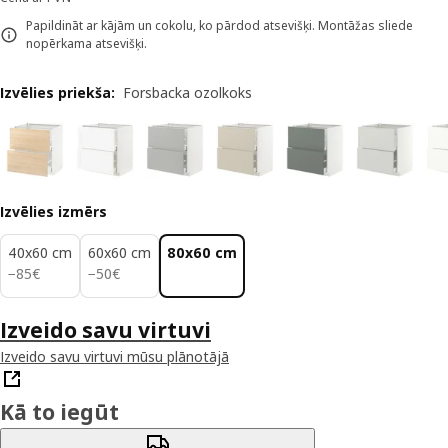
Papildināt ar kājām un cokolu, ko pārdod atsevišķi. Montāžas sliede
nopērkama atsevišķi.
Izvēlies priekša
:
Forsbacka ozolkoks
Izvēlies izmērs
40x60 cm
60x60 cm
80x60 cm
85€
50€
−
85
€
−
50
€
Izveido savu virtuvi
Izveido savu virtuvi mūsu plānotājā
Kā to iegūt