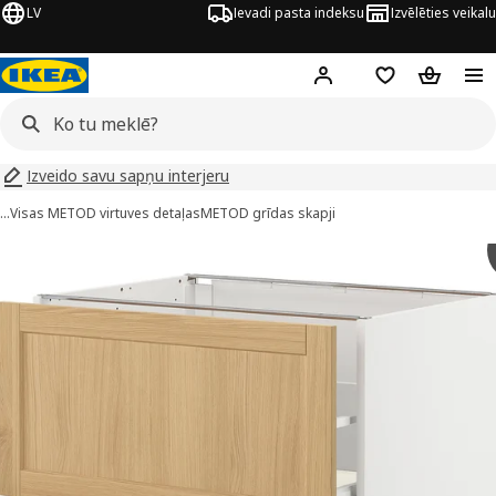
LV
Ievadi pasta indeksu
Izvēlēties veikalu
Hej!
Pierakstīties
Pirkumu saraks
Pirkumu 
Izveido savu sapņu interjeru
…
Visas METOD virtuves detaļas
METOD grīdas skapji
METOD / MAXIMERA attēli
 attēlus