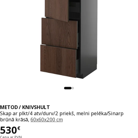
METOD / KNIVSHULT
Skap ar plkt/4 atv/durv/2 priekš, melni pelēka/Sinarp
brūnā krāsā,
60x60x200 cm
Cena 530€
530
€
Cena ar PVN