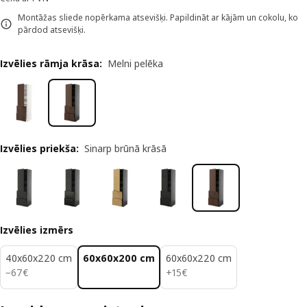
Montāžas sliede nopērkama atsevišķi. Papildināt ar kājām un cokolu, ko
pārdod atsevišķi.
Izvēlies rāmja krāsa
:
Melni pelēka
Izvēlies priekša
:
Sinarp brūnā krāsā
Izvēlies izmērs
40x60x220 cm
60x60x200 cm
60x60x220 cm
67€
15€
−
67
€
+
15
€