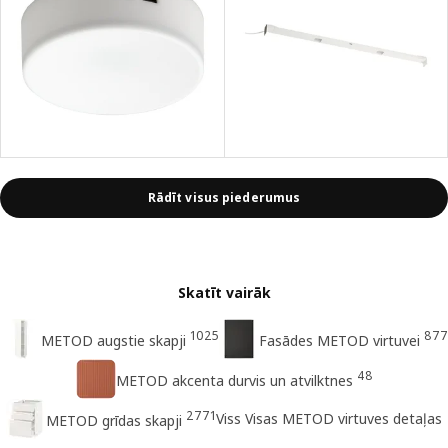
Rādīt visus piederumus
Skatīt vairāk
1025
877
METOD augstie skapji
Fasādes METOD virtuvei
48
METOD akcenta durvis un atvilktnes
2771
Viss Visas METOD virtuves detaļas
METOD grīdas skapji