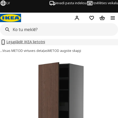
LV
Ievadi pasta indeksu
Izvēlēties veikalu
Hej!
Pierakstīties
Pirkumu saraks
Pirkumu 
Lejuplādē IKEA lietotni
…
Visas METOD virtuves detaļas
METOD augstie skapji
METOD / KNIVSHULT attēli
 attēlus