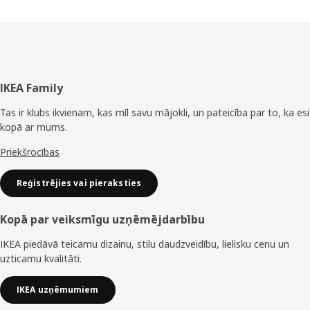
Kājene
IKEA Family
Tas ir klubs ikvienam, kas mīl savu mājokli, un pateicība par to, ka esi
kopā ar mums.
Priekšrocības
Reģistrējies vai pieraksties
Kopā par veiksmīgu uzņēmējdarbību
IKEA piedāvā teicamu dizainu, stilu daudzveidību, lielisku cenu un
uzticamu kvalitāti.
IKEA uzņēmumiem