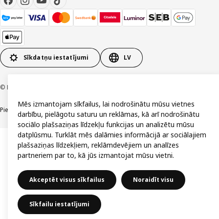
Sīkdatņu iestatījumi
LV
© Inter IKEA Systems B.V. 1999-2026
Mēs izmantojam sīkfailus, lai nodrošinātu mūsu vietnes
Piekļūstamība
Vispārīgi noteikumi
Privātuma un sīkdatņu politika
Kontakti
darbību, pielāgotu saturu un reklāmas, kā arī nodrošinātu
sociālo plašsaziņas līdzekļu funkcijas un analizētu mūsu
datplūsmu. Turklāt mēs dalāmies informācijā ar sociālajiem
plašsaziņas līdzekļiem, reklāmdevējiem un analīzes
partneriem par to, kā jūs izmantojat mūsu vietni.
Akceptēt visus sīkfailus
Noraidīt visu
Sīkfailu iestatījumi