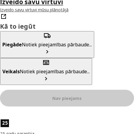
Izveido savu virtuvi
Izveido savu virtuvi mūsu plānotājā
Kā to iegūt
Piegāde
Notiek pieejamības pārbaude...
Veikals
Notiek pieejamības pārbaude...
Nav pieejams
Preces īpašības
25
25 gadu garantija