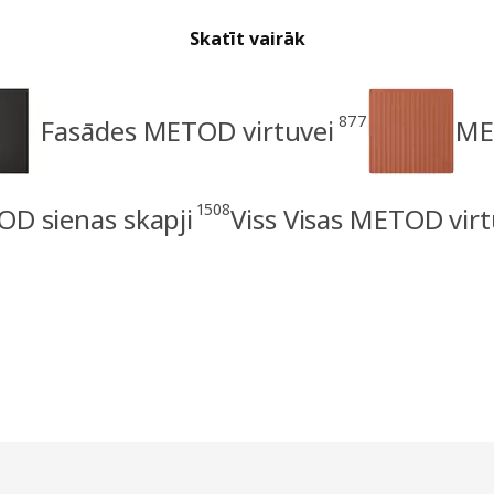
Skatīt vairāk
877
Fasādes METOD virtuvei
ME
1508
D sienas skapji
Viss Visas METOD virt