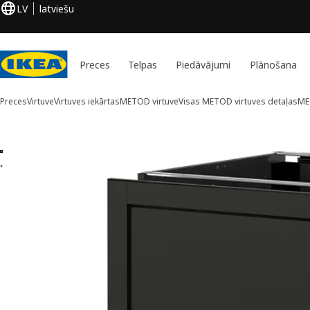
LV
latviešu
Preces
Telpas
Piedāvājumi
Plānošana
Preces
Virtuve
Virtuves iekārtas
METOD virtuve
Visas METOD virtuves detaļas
ME
2 METOD / KNIVSHULT attēli
aist attēlus