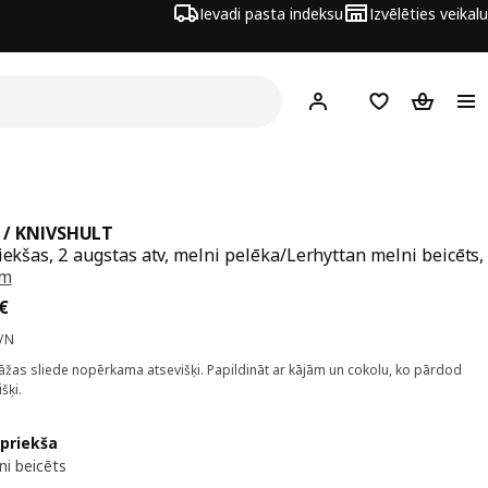
Ievadi pasta indeksu
Izvēlēties veikalu
Hej!
Pierakstīties
Pirkumu saraks
Pirkumu 
/ KNIVSHULT
riekšas, 2 augstas atv, melni pelēka/Lerhyttan melni beicēts,
cm
a 250€
€
VN
žas sliede nopērkama atsevišķi. Papildināt ar kājām un cokolu, ko pārdod
šķi.
 priekša
ni beicēts