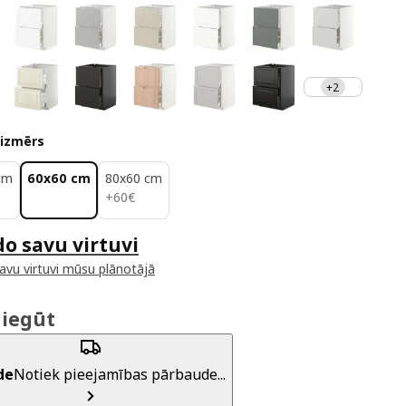
+2
 izmērs
cm
60x60 cm
80x60 cm
60€
+
60
€
do savu virtuvi
savu virtuvi mūsu plānotājā
 iegūt
de
Notiek pieejamības pārbaude...