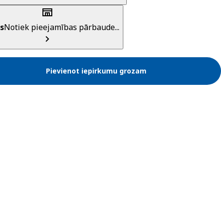
s
Notiek pieejamības pārbaude...
Pievienot iepirkumu grozam