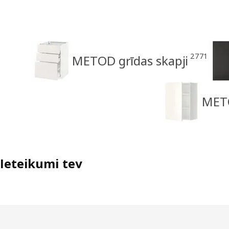
2771
METOD grīdas skapji
METO
Ieteikumi tev