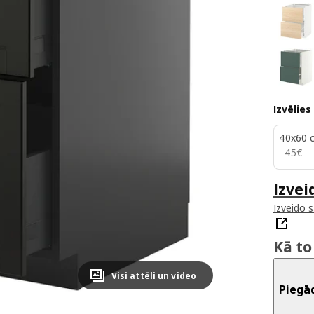
Izvēlies
40x60 
45€
−
45
€
Izvei
Izveido 
Kā to
Visi attēli un video
Piegā