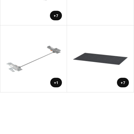
+7
+1
+7