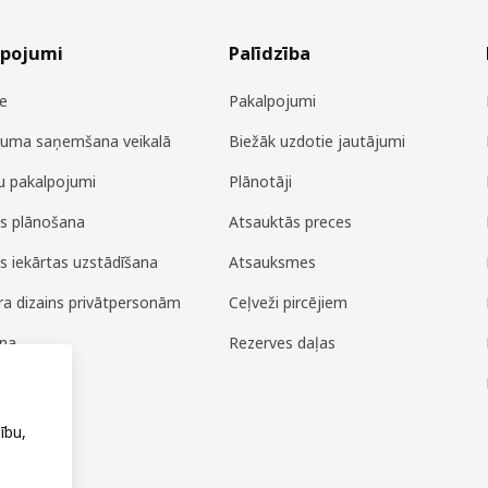
lpojumi
Palīdzība
e
Pakalpojumi
juma saņemšana veikalā
Biežāk uzdotie jautājumi
u pakalpojumi
Plānotāji
es plānošana
Atsauktās preces
es iekārtas uzstādīšana
Atsauksmes
era dizains privātpersonām
Ceļveži pircējiem
ana
Rezerves daļas
ža
ību,