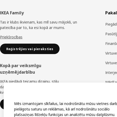
Kājene
IKEA Family
Paka
Tas ir klubs ikvienam, kas mīl savu mājokli, un
Piegād
pateicība par to, ka esi kopā ar mums.
Pasūtī
Priekšrocības
Finanš
Reģistrējies vai pieraksties
Virtuv
Virtuv
Kopā par veiksmīgu
uzņēmējdarbību
Interj
IKEA piedāvā teicamu dizainu, stilu
Mērīš
daudzveidību, lielisku cenu un uzticamu
Montā
kvalitāti.
Mēs izmantojam sīkfailus, lai nodrošinātu mūsu vietnes darb
IKEA uzņēmumiem
pielāgotu saturu un reklāmas, kā arī nodrošinātu sociālo
plašsaziņas līdzekļu funkcijas un analizētu mūsu datplūsmu.