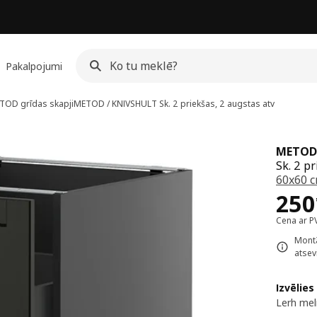
Pakalpojumi
TOD grīdas skapji
METOD / KNIVSHULT
Sk. 2 priekšas, 2 augstas atv
METOD 
Sk. 2 p
60x60 
Cen
250
Cena ar P
Montā
atsevi
Izvēlies
Lerh mel