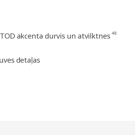
48
TOD akcenta durvis un atvilktnes
uves detaļas