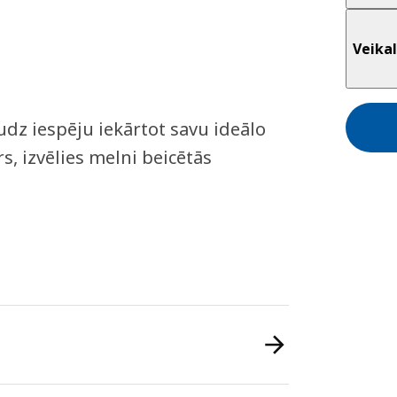
Veikal
dz iespēju iekārtot savu ideālo
ers, izvēlies melni beicētās