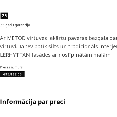
Preces īpašības
25
25 gadu garantija
Ar METOD virtuves iekārtu paveras bezgala dau
virtuvi. Ja tev patīk silts un tradicionāls interj
LERHYTTAN fasādes ar noslīpinātām malām.
Preces numurs
695.882.05
Informācija par preci