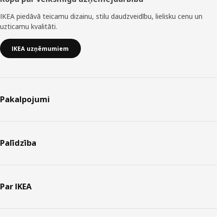
IKEA piedāvā teicamu dizainu, stilu daudzveidību, lielisku cenu un
uzticamu kvalitāti.
IKEA uzņēmumiem
Pakalpojumi
Palīdzība
Par IKEA