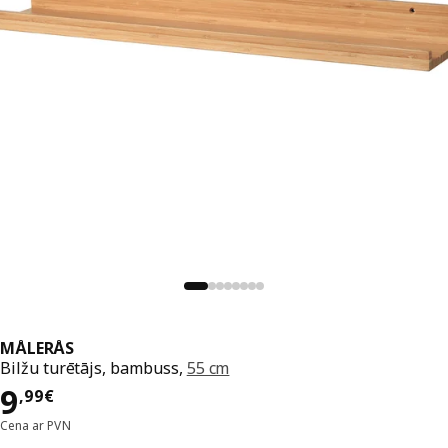
MÅLERÅS
Bilžu turētājs, bambuss,
55 cm
Cena 9,99€
9
,
99
€
Cena ar PVN