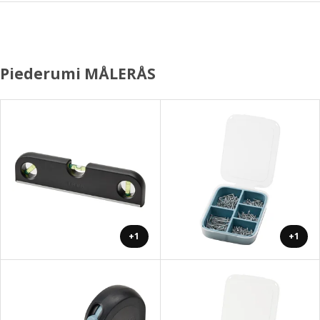
Piederumi MÅLERÅS
+1
+1