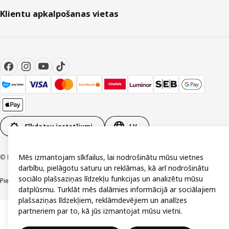
Klientu apkalpošanas vietas
Sīkdatņu iestatījumi
LV
Mēs izmantojam sīkfailus, lai nodrošinātu mūsu vietnes
© Inter IKEA Systems B.V. 1999-2026
darbību, pielāgotu saturu un reklāmas, kā arī nodrošinātu
sociālo plašsaziņas līdzekļu funkcijas un analizētu mūsu
Piekļūstamība
Vispārīgi noteikumi
Privātuma un sīkdatņu politika
Kontakti
datplūsmu. Turklāt mēs dalāmies informācijā ar sociālajiem
plašsaziņas līdzekļiem, reklāmdevējiem un analīzes
partneriem par to, kā jūs izmantojat mūsu vietni.