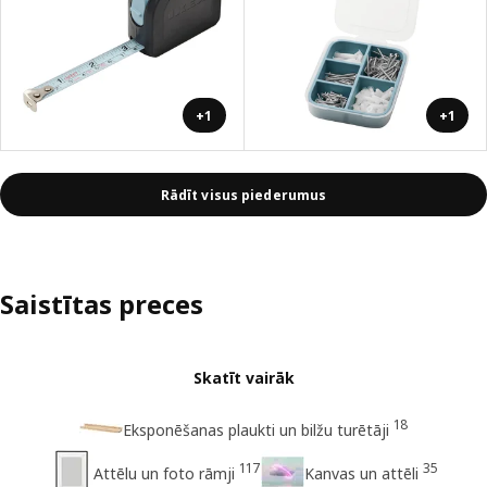
+1
+1
Rādīt visus piederumus
Saistītas preces
Skatīt vairāk
18
Eksponēšanas plaukti un bilžu turētāji
117
35
Attēlu un foto rāmji
Kanvas un attēli