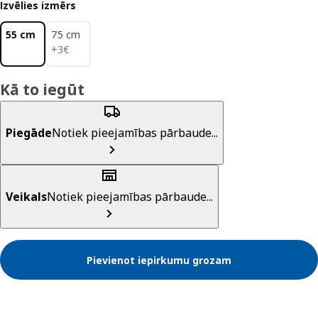
Izvēlies izmērs
55 cm
75 cm
3€
+
3
€
Kā to iegūt
Piegāde
Notiek pieejamības pārbaude...
Veikals
Notiek pieejamības pārbaude...
Pievienot iepirkumu grozam