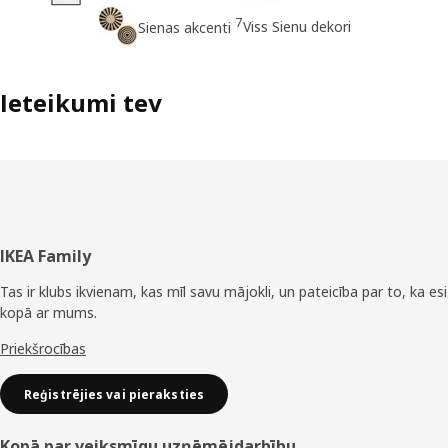
7
Viss Sienu dekori
Sienas akcenti
Ieteikumi tev
Kājene
IKEA Family
Tas ir klubs ikvienam, kas mīl savu mājokli, un pateicība par to, ka esi
kopā ar mums.
Priekšrocības
Reģistrējies vai pieraksties
Kopā par veiksmīgu uzņēmējdarbību