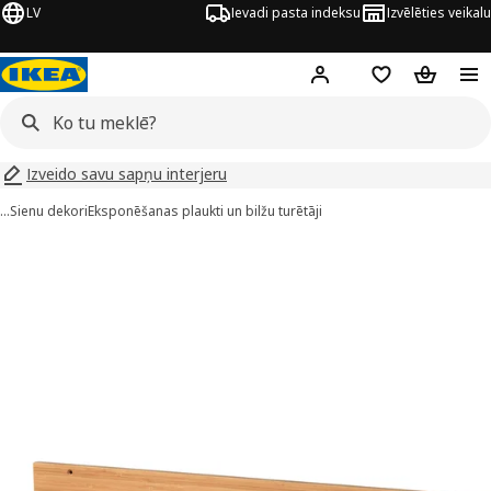
LV
Ievadi pasta indeksu
Izvēlēties veikalu
Hej!
Pierakstīties
Pirkumu saraks
Pirkumu 
Izveido savu sapņu interjeru
…
Sienu dekori
Eksponēšanas plaukti un bilžu turētāji
MÅLERÅS attēli
 attēlus