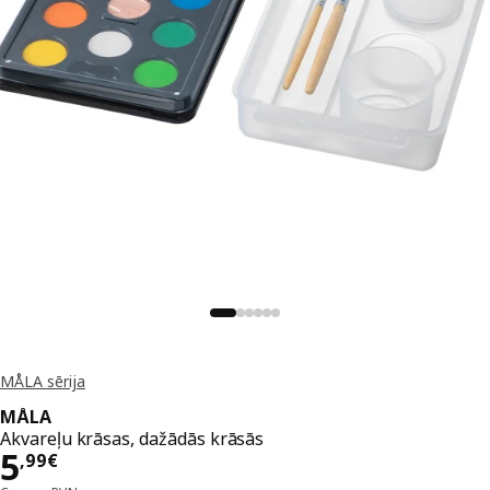
MÅLA sērija
MÅLA
Akvareļu krāsas, dažādās krāsās
Cena 5,99€
5
,
99
€