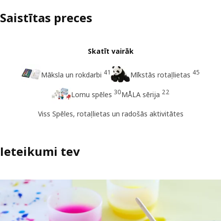
Saistītas preces
Skatīt vairāk
41
45
Māksla un rokdarbi
Mīkstās rotaļlietas
30
22
Lomu spēles
MÅLA sērija
Viss Spēles, rotaļlietas un radošās aktivitātes
Ieteikumi tev