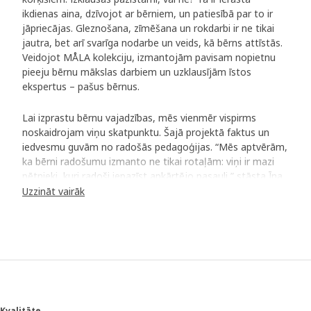
ikdienas aina, dzīvojot ar bērniem, un patiesībā par to ir
jāpriecājas. Gleznošana, zīmēšana un rokdarbi ir ne tikai
jautra, bet arī svarīga nodarbe un veids, kā bērns attīstās.
Veidojot MÅLA kolekciju, izmantojām pavisam nopietnu
pieeju bērnu mākslas darbiem un uzklausījām īstos
ekspertus – pašus bērnus.
Lai izprastu bērnu vajadzības, mēs vienmēr vispirms
noskaidrojam viņu skatpunktu. Šajā projektā faktus un
iedvesmu guvām no radošās pedagoģijas. “Mēs aptvērām,
ka bērni radošumu izmanto ne tikai rotaļām: viņi ir mazi
pētnieki, kuri radoši iepazīst apkārtējo pasauli,” stāsta Īna
Tīdbeka-Šēbluma (Ina Tidbeck Sjöblom), kas piedalījās
Uzzināt vairāk
MÅLA kolekcijas izstrādē.
Radīts rosīgiem māksliniekiem
Izstrādes komanda intervēja bērnu grupas, kas iepriekš
izmēģināja prototipus un sniedza savu vērtējumu. Kuras
bija bērnu mīļākās krāsas? Ko viņi domāja par papīru?
“Bērnu spriedumi bija spēcīgi un loģiski. Mēs arī sapratām,
Kvalitāte