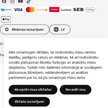
Sīkdatņu iestatījumi
LV
© Inter IKEA Systems B.V. 1999-2026
Mēs izmantojam sīkfailus, lai nodrošinātu mūsu vietnes
Piekļūstamība
Vispārīgi noteikumi
Privātuma un sīkdatņu politika
Kontakti
darbību, pielāgotu saturu un reklāmas, kā arī nodrošinātu
sociālo plašsaziņas līdzekļu funkcijas un analizētu mūsu
datplūsmu. Turklāt mēs dalāmies informācijā ar sociālajiem
plašsaziņas līdzekļiem, reklāmdevējiem un analīzes
partneriem par to, kā jūs izmantojat mūsu vietni.
Akceptēt visus sīkfailus
Noraidīt visu
Sīkfailu iestatījumi