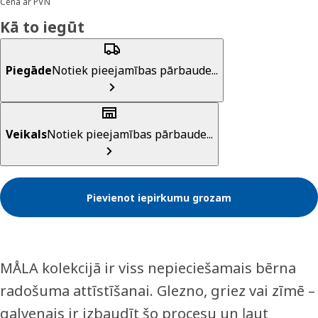
Cena ar PVN
Kā to iegūt
Piegāde
Notiek pieejamības pārbaude...
Veikals
Notiek pieejamības pārbaude...
Pievienot iepirkumu grozam
MÅLA kolekcijā ir viss nepieciešamais bērna
radošuma attīstīšanai. Glezno, griez vai zīmē –
galvenais ir izbaudīt šo procesu un ļaut