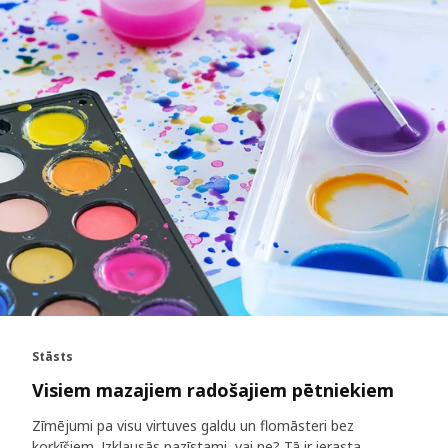
Stāsts
Visiem mazajiem radošajiem pētniekiem
Zīmējumi pa visu virtuves galdu un flomāsteri bez
korķīšiem. Izklausās pazīstami, vai ne? Tā ir ierasta