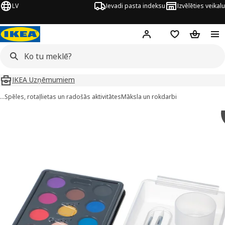
LV
Ievadi pasta indeksu
Izvēlēties veikalu
Hej!
Pierakstīties
Pirkumu saraks
Pirkumu 
IKEA Uzņēmumiem
…
Spēles, rotaļlietas un radošās aktivitātes
Māksla un rokdarbi
ÅLA attēli
 attēlus