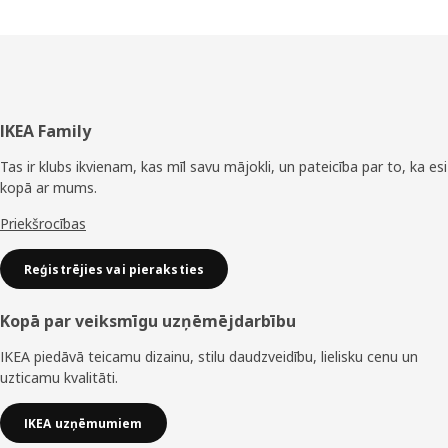
Kājene
IKEA Family
Tas ir klubs ikvienam, kas mīl savu mājokli, un pateicība par to, ka esi
kopā ar mums.
Priekšrocības
Reģistrējies vai pieraksties
Kopā par veiksmīgu uzņēmējdarbību
IKEA piedāvā teicamu dizainu, stilu daudzveidību, lielisku cenu un
uzticamu kvalitāti.
IKEA uzņēmumiem