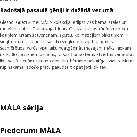
kā viņi izmanto zīmēšanas un gleznošanas piederumus.
Piemēram, četrgadnieks zīmēšanas procesa vidū ne
Radošajā pasaulē ģēniji ir dažādā vecumā
vienmēr atcerēsies uzlikt flomāsteriem korķīšus. Tāpēc šie
flomāsteri bez korķīšiem neizkaltīs līdz pat trim dienām.”
Glezno! Griez! Zīmē! MÅLA kolekcijā ietilpst viss bērna iztēles un
Lai panāktu augstu kvalitāti par labu cenu, izstrādes
radošuma atraisīšanai vajadzīgais. Otas ar neapstrādātiem koka
process netika steidzināts. “Ļoti svarīgi ir tas, ko bērni dara
kātiņiem ērtam satvērienam, šķēres, ko mazajiem pirkstiņiem ir
un kā viņi to dara. Tāpēc mēs ņēmām vērā visas viņu
viegli noturēt, kā arī krāsas, ko viegli nomazgāt, ja gadās
atsauksmes, lai preces atbilstu bērnu vajadzībām.”
sasmērēties. Varēsi visu laiku neatgādināt mazajam māksliniekam
uzlikt flomāsteriem uzgaļus, jo šos flomāsterus atvērtus var atstāt
līdz pat 3 dienām. Izmantotas tikai bērniem nekaitīgas vielas. Mums
Tik viegli sākt radīt mākslu!
rūp nākamā radošo prātu paaudze tik pat ļoti, cik tev.
MÅLA kolekcija ir pieejama jau ilgu laiku, bet, redzot
jaunas vajadzības un gūstot jaunas idejas, mēs to
paplašinām un attīstām. Visiem piederumiem jābūt ērti
satveramiem un lietojamiem ikreiz, kad rodas radošā
iedvesma. “Bērniem nevajag vecāku klātbūtni, lai sāktu
zīmēt vai gleznot. Spēja darboties patstāvīgi ir būtiska
MÅLA sērija
attīstībai. Bērni pilnveidojas ar katru uzdevumu.”
Piederumi MÅLA