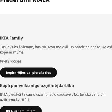
Kājene
IKEA Family
Tas ir klubs ikvienam, kas mīl savu mājokli, un pateicība par to, ka esi
kopā ar mums.
Priekšrocības
Reģistrējies vai pieraksties
Kopā par veiksmīgu uzņēmējdarbību
IKEA piedāvā teicamu dizainu, stilu daudzveidību, lielisku cenu un
uzticamu kvalitāti.
IKEA uzņēmumiem