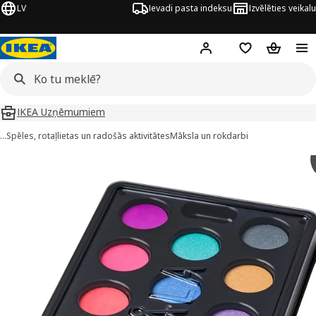
LV
Ievadi pasta indeksu
Izvēlēties veikalu
Hej!
Pierakstīties
Pirkumu saraks
Pirkumu 
IKEA Uzņēmumiem
…
Spēles, rotaļlietas un radošās aktivitātes
Māksla un rokdarbi
ÅLA attēli
 attēlus