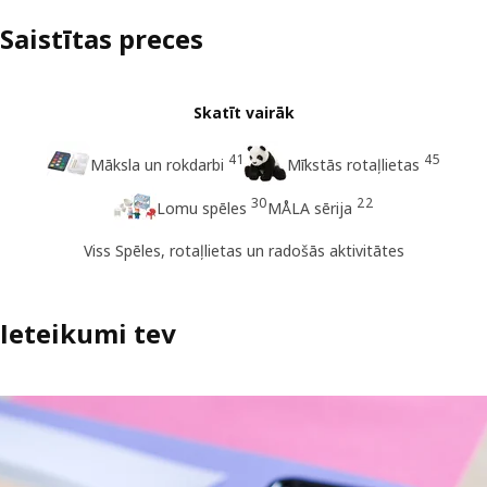
Saistītas preces
Skatīt vairāk
41
45
Māksla un rokdarbi
Mīkstās rotaļlietas
30
22
Lomu spēles
MÅLA sērija
Viss Spēles, rotaļlietas un radošās aktivitātes
Ieteikumi tev