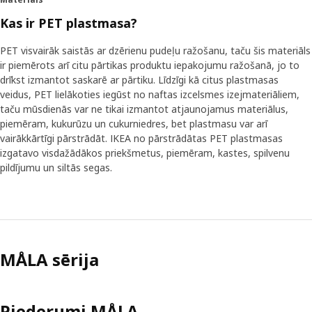
kā viņi izmanto zīmēšanas un gleznošanas piederumus.
Piemēram, četrgadnieks zīmēšanas procesa vidū ne
Kas ir PET plastmasa?
vienmēr atcerēsies uzlikt flomāsteriem korķīšus. Tāpēc šie
flomāsteri bez korķīšiem neizkaltīs līdz pat trim dienām.”
PET visvairāk saistās ar dzērienu pudeļu ražošanu, taču šis materiāls
Lai panāktu augstu kvalitāti par labu cenu, izstrādes
ir piemērots arī citu pārtikas produktu iepakojumu ražošanā, jo to
process netika steidzināts. “Ļoti svarīgi ir tas, ko bērni dara
drīkst izmantot saskarē ar pārtiku. Līdzīgi kā citus plastmasas
un kā viņi to dara. Tāpēc mēs ņēmām vērā visas viņu
veidus, PET lielākoties iegūst no naftas izcelsmes izejmateriāliem,
atsauksmes, lai preces atbilstu bērnu vajadzībām.”
taču mūsdienās var ne tikai izmantot atjaunojamus materiālus,
piemēram, kukurūzu un cukurniedres, bet plastmasu var arī
vairākkārtīgi pārstrādāt. IKEA no pārstrādātas PET plastmasas
Tik viegli sākt radīt mākslu!
izgatavo visdažādākos priekšmetus, piemēram, kastes, spilvenu
MÅLA kolekcija ir pieejama jau ilgu laiku, bet, redzot
pildījumu un siltās segas.
jaunas vajadzības un gūstot jaunas idejas, mēs to
paplašinām un attīstām. Visiem piederumiem jābūt ērti
satveramiem un lietojamiem ikreiz, kad rodas radošā
iedvesma. “Bērniem nevajag vecāku klātbūtni, lai sāktu
zīmēt vai gleznot. Spēja darboties patstāvīgi ir būtiska
attīstībai. Bērni pilnveidojas ar katru uzdevumu.”
MÅLA sērija
Piederumi MÅLA