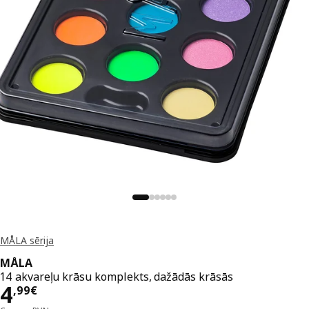
MÅLA sērija
MÅLA
14 akvareļu krāsu komplekts, dažādās krāsās
Cena 4,99€
4
,
99
€