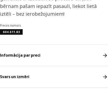
bērnam pašam iepazīt pasauli, liekot lietā
iztēli – bez ierobežojumiem!
Preces numurs
604.611.83
Informācija par preci
Svars un izmēri