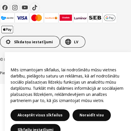
Sīkdatņu iestatījumi
LV
© Inter IKEA Systems B.V. 1999-2026
Mēs izmantojam sīkfailus, lai nodrošinātu mūsu vietnes
Piekļūstamība
Vispārīgi noteikumi
Privātuma un sīkdatņu politika
Kontakti
darbību, pielāgotu saturu un reklāmas, kā arī nodrošinātu
sociālo plašsaziņas līdzekļu funkcijas un analizētu mūsu
datplūsmu. Turklāt mēs dalāmies informācijā ar sociālajiem
plašsaziņas līdzekļiem, reklāmdevējiem un analīzes
partneriem par to, kā jūs izmantojat mūsu vietni.
Akceptēt visus sīkfailus
Noraidīt visu
Sīkfailu iestatījumi