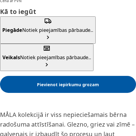
Cena ar PVN
Kā to iegūt
Piegāde
Notiek pieejamības pārbaude...
Veikals
Notiek pieejamības pārbaude...
Pievienot iepirkumu grozam
MÅLA kolekcijā ir viss nepieciešamais bērna
radošuma attīstīšanai. Glezno, griez vai zīmē –
galvenais ir izbaudīt šo procesu un ļaut