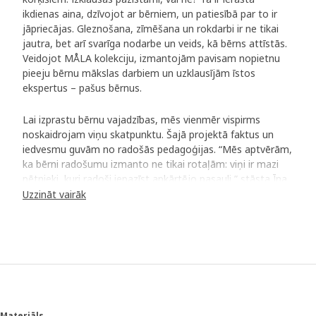
ikdienas aina, dzīvojot ar bērniem, un patiesībā par to ir
jāpriecājas. Gleznošana, zīmēšana un rokdarbi ir ne tikai
jautra, bet arī svarīga nodarbe un veids, kā bērns attīstās.
Veidojot MÅLA kolekciju, izmantojām pavisam nopietnu
pieeju bērnu mākslas darbiem un uzklausījām īstos
ekspertus – pašus bērnus.
Lai izprastu bērnu vajadzības, mēs vienmēr vispirms
noskaidrojam viņu skatpunktu. Šajā projektā faktus un
iedvesmu guvām no radošās pedagoģijas. “Mēs aptvērām,
ka bērni radošumu izmanto ne tikai rotaļām: viņi ir mazi
pētnieki, kuri radoši iepazīst apkārtējo pasauli,” stāsta Īna
Tīdbeka-Šēbluma (Ina Tidbeck Sjöblom), kas piedalījās
Uzzināt vairāk
MÅLA kolekcijas izstrādē.
Radīts rosīgiem māksliniekiem
Izstrādes komanda intervēja bērnu grupas, kas iepriekš
izmēģināja prototipus un sniedza savu vērtējumu. Kuras
bija bērnu mīļākās krāsas? Ko viņi domāja par papīru?
“Bērnu spriedumi bija spēcīgi un loģiski. Mēs arī sapratām,
Materiāls