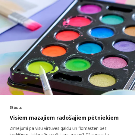
Stāsts
Visiem mazajiem radošajiem pētniekiem
Zīmējumi pa visu virtuves galdu un flomāsteri bez
korķīšiem. Izklausās pazīstami, vai ne? Tā ir ierasta