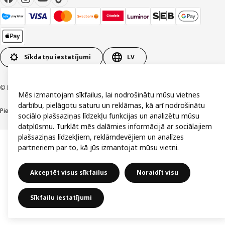
Sīkdatņu iestatījumi
LV
© Inter IKEA Systems B.V. 1999-2026
Mēs izmantojam sīkfailus, lai nodrošinātu mūsu vietnes
darbību, pielāgotu saturu un reklāmas, kā arī nodrošinātu
Piekļūstamība
Vispārīgi noteikumi
Privātuma un sīkdatņu politika
Kontakti
sociālo plašsaziņas līdzekļu funkcijas un analizētu mūsu
datplūsmu. Turklāt mēs dalāmies informācijā ar sociālajiem
plašsaziņas līdzekļiem, reklāmdevējiem un analīzes
partneriem par to, kā jūs izmantojat mūsu vietni.
Akceptēt visus sīkfailus
Noraidīt visu
Sīkfailu iestatījumi