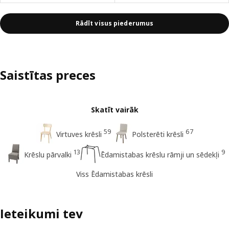
Rādīt visus piederumus
Saistītas preces
Skatīt vairāk
59
67
Virtuves krēsli
Polsterēti krēsli
13
9
Krēslu pārvalki
Ēdamistabas krēslu rāmji un sēdekļi
Viss Ēdamistabas krēsli
Ieteikumi tev