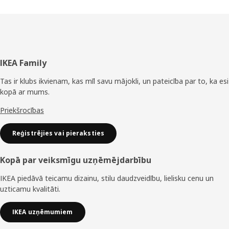
Kājene
IKEA Family
Tas ir klubs ikvienam, kas mīl savu mājokli, un pateicība par to, ka esi
kopā ar mums.
Priekšrocības
Reģistrējies vai pieraksties
Kopā par veiksmīgu uzņēmējdarbību
IKEA piedāvā teicamu dizainu, stilu daudzveidību, lielisku cenu un
uzticamu kvalitāti.
IKEA uzņēmumiem