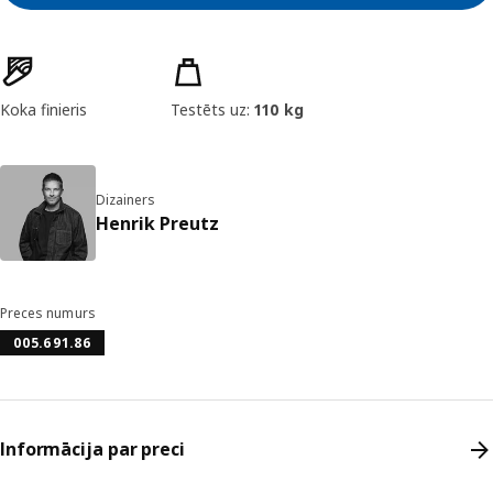
Preces īpašības
Koka finieris
Testēts uz:
110 kg
Dizainers
Henrik Preutz
Preces numurs
005.691.86
Informācija par preci