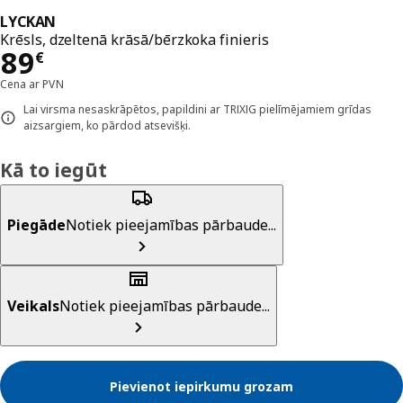
LYCKAN
Krēsls, dzeltenā krāsā/bērzkoka finieris
Cena 89€
89
€
Cena ar PVN
Lai virsma nesaskrāpētos, papildini ar TRIXIG pielīmējamiem grīdas
aizsargiem, ko pārdod atsevišķi.
Kā to iegūt
Piegāde
Notiek pieejamības pārbaude...
Veikals
Notiek pieejamības pārbaude...
Pievienot iepirkumu grozam