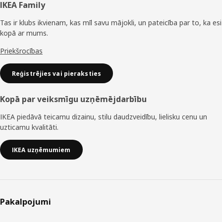
Kājene
IKEA Family
Tas ir klubs ikvienam, kas mīl savu mājokli, un pateicība par to, ka esi
kopā ar mums.
Priekšrocības
Reģistrējies vai pieraksties
Kopā par veiksmīgu uzņēmējdarbību
IKEA piedāvā teicamu dizainu, stilu daudzveidību, lielisku cenu un
uzticamu kvalitāti.
IKEA uzņēmumiem
Pakalpojumi