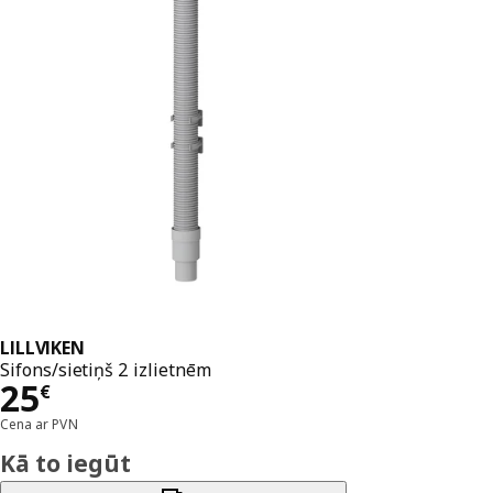
LILLVIKEN
Sifons/sietiņš 2 izlietnēm
Cena 25€
25
€
Cena ar PVN
Kā to iegūt