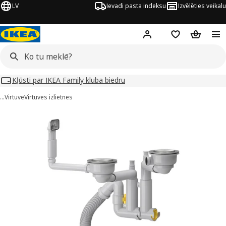
LV
Ievadi pasta indeksu
Izvēlēties veikalu
Hej!
Pierakstīties
Pirkumu saraks
Pirkumu 
Kļūsti par IKEA Family kluba biedru
…
Virtuve
Virtuves izlietnes
ILLVIKEN attēli
 attēlus