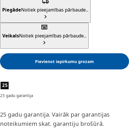
Piegāde
Notiek pieejamības pārbaude...
Veikals
Notiek pieejamības pārbaude...
Pievienot iepirkumu grozam
Preces īpašības
25
25 gadu garantija
25 gadu garantija. Vairāk par garantijas
noteikumiem skat. garantiju brošūrā.