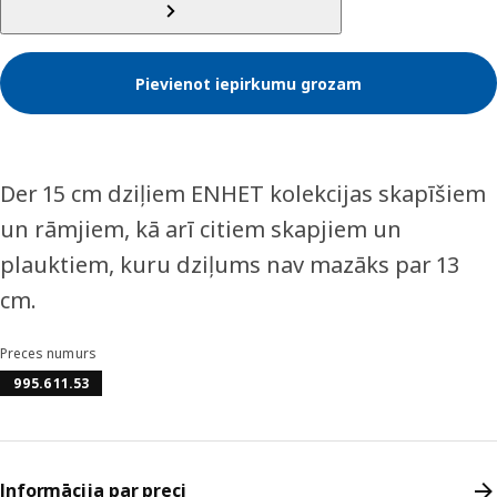
Pievienot iepirkumu grozam
Der 15 cm dziļiem ENHET kolekcijas skapīšiem
un rāmjiem, kā arī citiem skapjiem un
plauktiem, kuru dziļums nav mazāks par 13
cm.
Preces numurs
995.611.53
Informācija par preci