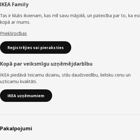
Kājene
IKEA Family
Tas ir klubs ikvienam, kas mīl savu mājokli, un pateicība par to, ka esi
kopā ar mums.
Priekšrocības
Reģistrējies vai pieraksties
Kopā par veiksmīgu uzņēmējdarbību
IKEA piedāvā teicamu dizainu, stilu daudzveidību, lielisku cenu un
uzticamu kvalitāti.
IKEA uzņēmumiem
Pakalpojumi