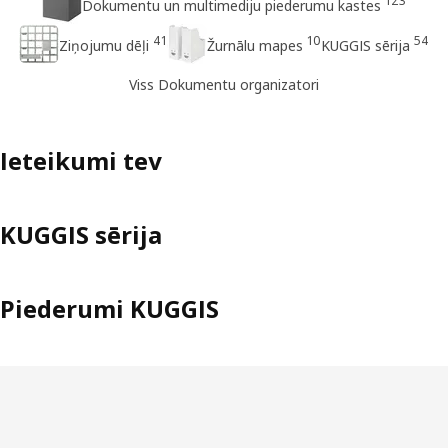
123
Dokumentu un multimediju piederumu kastes
41
10
54
Ziņojumu dēļi
Žurnālu mapes
KUGGIS sērija
Viss Dokumentu organizatori
Ieteikumi tev
KUGGIS sērija
Piederumi KUGGIS