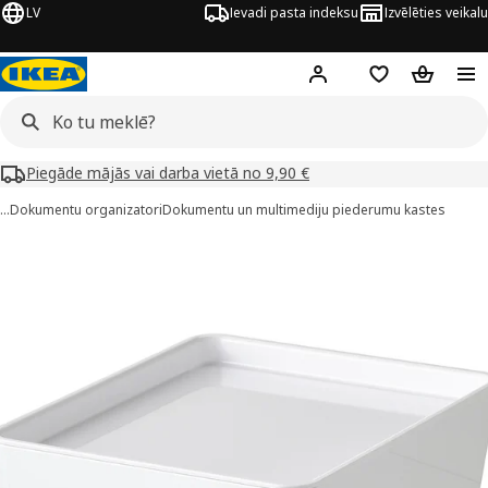
LV
Ievadi pasta indeksu
Izvēlēties veikalu
Hej!
Pierakstīties
Pirkumu saraks
Pirkumu 
Piegāde mājās vai darba vietā no 9,90 €
…
Dokumentu organizatori
Dokumentu un multimediju piederumu kastes
UGGIS attēli
 attēlus