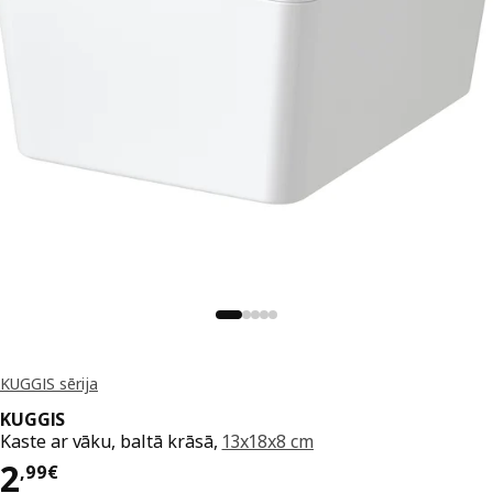
KUGGIS sērija
KUGGIS
Kaste ar vāku, baltā krāsā,
13x18x8 cm
Cena 2,99€
2
,
99
€