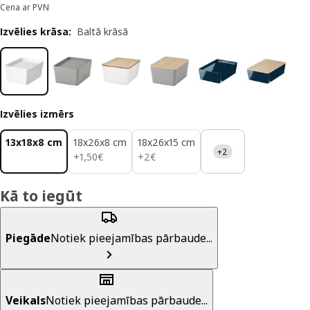
Cena ar PVN
Izvēlies krāsa
:
Baltā krāsā
Izvēlies izmērs
13x18x8 cm
18x26x8 cm
18x26x15 cm
+2
1,50€
2€
+
1
,
50
€
+
2
€
Kā to iegūt
Piegāde
Notiek pieejamības pārbaude...
Veikals
Notiek pieejamības pārbaude...