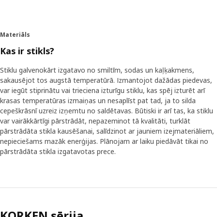
Materiāls
Kas ir stikls?
Stiklu galvenokārt izgatavo no smiltīm, sodas un kaļķakmens,
sakausējot tos augstā temperatūrā. Izmantojot dažādas piedevas,
var iegūt stiprinātu vai trieciena izturīgu stiklu, kas spēj izturēt arī
krasas temperatūras izmaiņas un nesaplīst pat tad, ja to silda
cepeškrāsnī uzreiz izņemtu no saldētavas. Būtiski ir arī tas, ka stiklu
var vairākkārtīgi pārstrādāt, nepazeminot tā kvalitāti, turklāt
pārstrādāta stikla kausēšanai, salīdzinot ar jauniem izejmateriāliem,
nepieciešams mazāk enerģijas. Plānojam ar laiku piedāvāt tikai no
pārstrādāta stikla izgatavotas prece.
KORKEN sērija