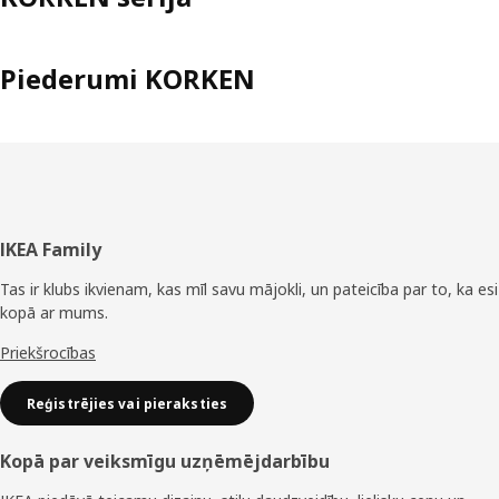
Piederumi KORKEN
Kājene
IKEA Family
Tas ir klubs ikvienam, kas mīl savu mājokli, un pateicība par to, ka esi
kopā ar mums.
Priekšrocības
Reģistrējies vai pieraksties
Kopā par veiksmīgu uzņēmējdarbību