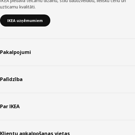
IKEA piedāvā teicamu dizainu, stilu daudzveidību, lielisku cenu un
uzticamu kvalitāti.
IKEA uzņēmumiem
Pakalpojumi
Palīdzība
Par IKEA
Klientu apkalpošanas vietas