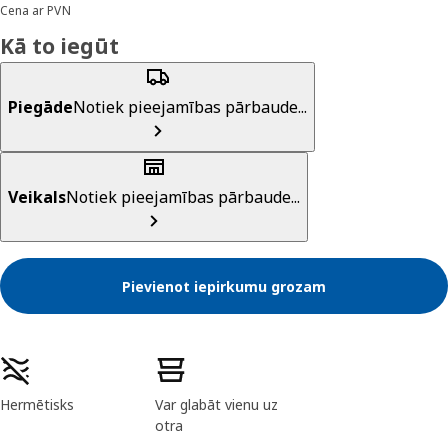
Cena ar PVN
Kā to iegūt
Piegāde
Notiek pieejamības pārbaude...
Veikals
Notiek pieejamības pārbaude...
Pievienot iepirkumu grozam
Preces īpašības
Hermētisks
Var glabāt vienu uz
otra