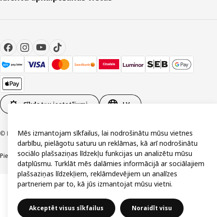
Sīkdatņu iestatījumi
LV
Mēs izmantojam sīkfailus, lai nodrošinātu mūsu vietnes
© Inter IKEA Systems B.V. 1999-2026
darbību, pielāgotu saturu un reklāmas, kā arī nodrošinātu
sociālo plašsaziņas līdzekļu funkcijas un analizētu mūsu
Piekļūstamība
Vispārīgi noteikumi
Privātuma un sīkdatņu politika
Kontakti
datplūsmu. Turklāt mēs dalāmies informācijā ar sociālajiem
plašsaziņas līdzekļiem, reklāmdevējiem un analīzes
partneriem par to, kā jūs izmantojat mūsu vietni.
Akceptēt visus sīkfailus
Noraidīt visu