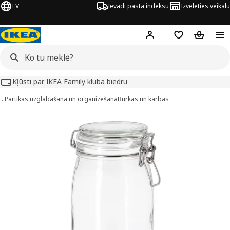
LV
Ievadi pasta indeksu
Izvēlēties veikalu
Hej!
Pierakstīties
Pirkumu saraks
Pirkumu 
Kļūsti par IKEA Family kluba biedru
…
Pārtikas uzglabāšana un organizēšana
Burkas un kārbas
KORKEN attēli
 attēlus