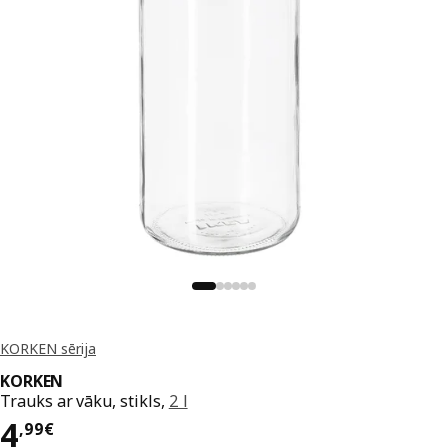
KORKEN sērija
KORKEN
Trauks ar vāku, stikls,
2 l
Cena 4,99€
4
,
99
€