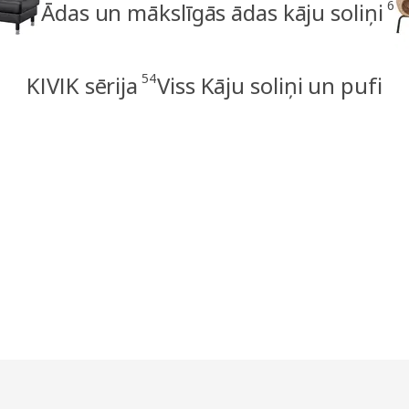
6
Ādas un mākslīgās ādas kāju soliņi
54
KIVIK sērija
Viss Kāju soliņi un pufi