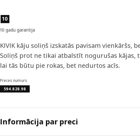
Preces īpašības
10
10 gadu garantija
KIVIK kāju soliņš izskatās pavisam vienkāršs, b
Soliņš prot ne tikai atbalstīt nogurušas kājas, 
lai tās būtu pie rokas, bet nedurtos acīs.
Preces numurs
594.828.98
Informācija par preci