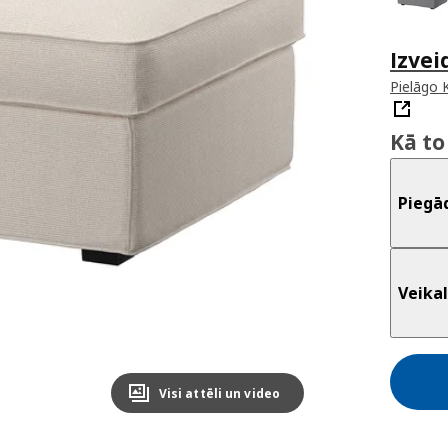
Izvei
Pielāgo 
Kā to
Piegā
Veikal
Visi attēli un video