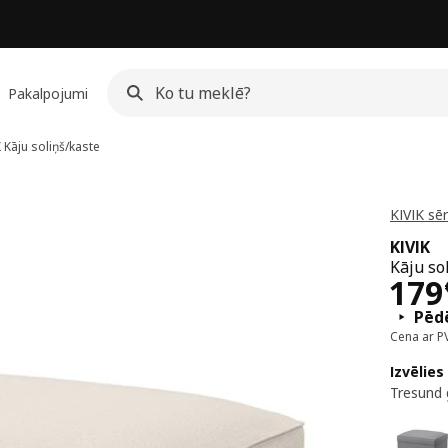
Pakalpojumi
K
Kāju soliņš/kaste
KIVIK sēr
KIVIK
Kāju so
Cen
179
Pēdē
Cena ar P
Izvēlies
Tresund 