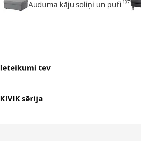
107
Auduma kāju soliņi un pufi
Ieteikumi tev
KIVIK sērija