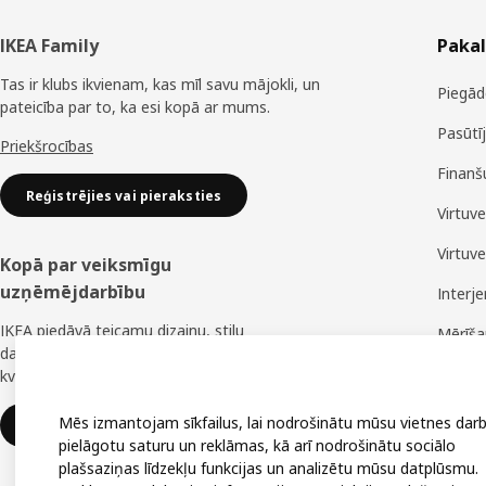
Kājene
IKEA Family
Paka
Tas ir klubs ikvienam, kas mīl savu mājokli, un
Piegād
pateicība par to, ka esi kopā ar mums.
Pasūtī
Priekšrocības
Finanš
Reģistrējies vai pieraksties
Virtuv
Virtuv
Kopā par veiksmīgu
uzņēmējdarbību
Interj
IKEA piedāvā teicamu dizainu, stilu
Mērīš
daudzveidību, lielisku cenu un uzticamu
Montā
kvalitāti.
Mēs izmantojam sīkfailus, lai nodrošinātu mūsu vietnes darb
IKEA uzņēmumiem
pielāgotu saturu un reklāmas, kā arī nodrošinātu sociālo
plašsaziņas līdzekļu funkcijas un analizētu mūsu datplūsmu.