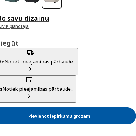
do savu dizainu
KIVIK plānotājā
 iegūt
de
Notiek pieejamības pārbaude...
s
Notiek pieejamības pārbaude...
Pievienot iepirkumu grozam