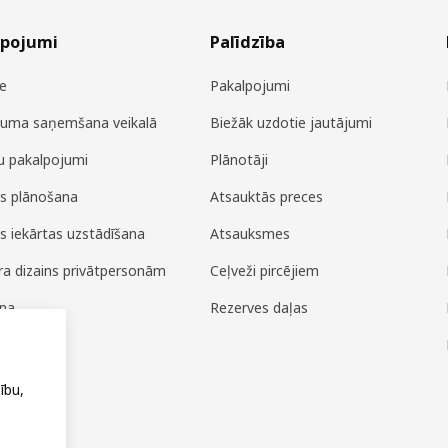
lpojumi
Palīdzība
e
Pakalpojumi
juma saņemšana veikalā
Biežāk uzdotie jautājumi
u pakalpojumi
Plānotāji
es plānošana
Atsauktās preces
es iekārtas uzstādīšana
Atsauksmes
era dizains privātpersonām
Ceļveži pircējiem
ana
Rezerves daļas
ža
ību,