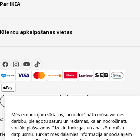
Par IKEA
Klientu apkalpošanas vietas
Sīkdatņu iestatījumi
LV
Mēs izmantojam sīkfailus, lai nodrošinātu mūsu vietnes
© Inter IKEA Systems B.V. 1999-2026
darbību, pielāgotu saturu un reklāmas, kā arī nodrošinātu
sociālo plašsaziņas līdzekļu funkcijas un analizētu mūsu
datplūsmu. Turklāt mēs dalāmies informācijā ar sociālajiem
Piekļūstamība
Vispārīgi noteikumi
Privātuma un sīkdatņu politika
Kontakti