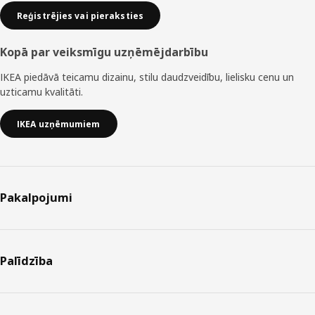
Reģistrējies vai pieraksties
Kopā par veiksmīgu uzņēmējdarbību
IKEA piedāvā teicamu dizainu, stilu daudzveidību, lielisku cenu un
uzticamu kvalitāti.
IKEA uzņēmumiem
Pakalpojumi
Palīdzība