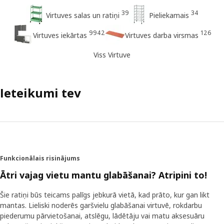
39
34
Virtuves salas un ratiņi
Pieliekamais
9942
126
Virtuves iekārtas
Virtuves darba virsmas
Viss Virtuve
Ieteikumi tev
Funkcionālais risinājums
Ātri vajag vietu mantu glabāšanai? Atripini to!
Šie ratiņi būs teicams palīgs jebkurā vietā, kad prāto, kur gan likt
mantas. Lieliski noderēs garšvielu glabāšanai virtuvē, rokdarbu
piederumu pārvietošanai, atslēgu, lādētāju vai matu aksesuāru