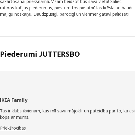
sakārtošanai priekšnamā. Visam beidzot būs sava vieta! Saliec
ratiņos kafijas piederumus, piestum tos pie atpūtas krēsla un baudi
mājīgu noskaņu. Daudzpusīgi, parocīgi un vienmēr gatavi palīdzēt!
Piederumi JUTTERSBO
Kājene
IKEA Family
Tas ir klubs ikvienam, kas mīl savu mājokli, un pateicība par to, ka esi
kopā ar mums.
Priekšrocības