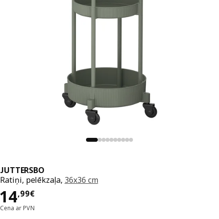
JUTTERSBO
Ratiņi, pelēkzaļa,
36x36 cm
Cena 14,99€
14
,
99
€
Cena ar PVN