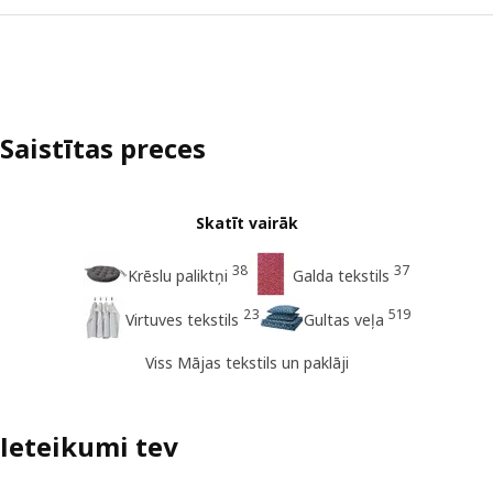
Saistītas preces
Skatīt vairāk
38
37
Krēslu paliktņi
Galda tekstils
23
519
Virtuves tekstils
Gultas veļa
Viss Mājas tekstils un paklāji
Ieteikumi tev