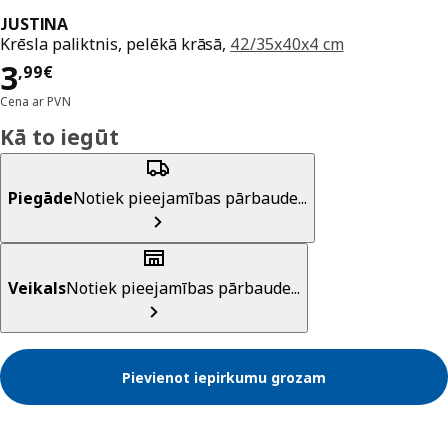
JUSTINA
Krēsla paliktnis, pelēkā krāsā,
42/35x40x4 cm
Cena 3,99€
3
,
99
€
Cena ar PVN
Kā to iegūt
Piegāde
Notiek pieejamības pārbaude...
Veikals
Notiek pieejamības pārbaude...
Pievienot iepirkumu grozam