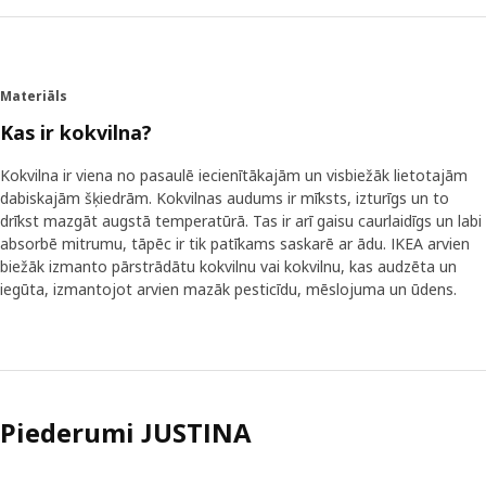
Materiāls
Kas ir kokvilna?
Kokvilna ir viena no pasaulē iecienītākajām un visbiežāk lietotajām
dabiskajām šķiedrām. Kokvilnas audums ir mīksts, izturīgs un to
drīkst mazgāt augstā temperatūrā. Tas ir arī gaisu caurlaidīgs un labi
absorbē mitrumu, tāpēc ir tik patīkams saskarē ar ādu. IKEA arvien
biežāk izmanto pārstrādātu kokvilnu vai kokvilnu, kas audzēta un
iegūta, izmantojot arvien mazāk pesticīdu, mēslojuma un ūdens.
Piederumi JUSTINA