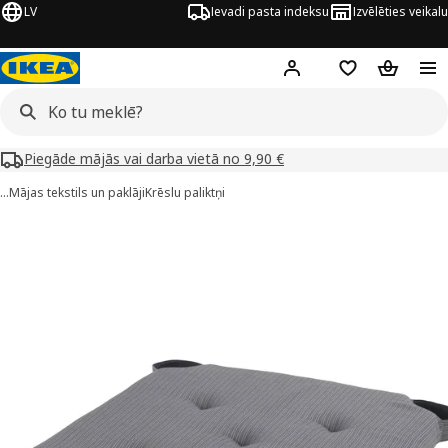
LV
Ievadi pasta indeksu
Izvēlēties veikalu
Hej!
Pierakstīties
Pirkumu saraks
Pirkumu 
Piegāde mājās vai darba vietā no 9,90 €
…
Mājas tekstils un paklāji
Krēslu paliktņi
USTINA attēli
 attēlus