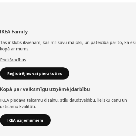
Kājene
IKEA Family
Tas ir klubs ikvienam, kas mīl savu mājokli, un pateicība par to, ka esi
kopā ar mums.
Priekšrocības
Reģistrējies vai pieraksties
Kopā par veiksmīgu uzņēmējdarbību
IKEA piedāvā teicamu dizainu, stilu daudzveidību, lielisku cenu un
uzticamu kvalitāti.
IKEA uzņēmumiem