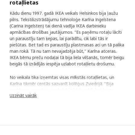
rotaļlietas
Kādu dienu 1997. gadā IKEA veikals Helsinkos bija ļaužu
pilns. Tekstilizstrādājumu tehnoloģe Karīna Ingelstena
(Carina Ingelsten) tai dienā vadīja IKEA darbinieku
apmācības drošības jautājumos. "Es paņēmu rotaļu lācīti
un paraustīju tam ķepas, lai parādītu, cik labi tās ir
piešūtas. Bet tad es paraustīju plastmasas aci un tā palika
man rokā. Tā nu tam nevajadzēja būt," Karīna atceras.
IKEA bērnu preču nodaļai tā bija liela vilšanās, tomēr beigu
beigās tā izrādījās iespēja uzlabot rotaļlietu drošumu.
No veikala tika izņemtas visas mīkstās rotaļlietas, un
Karīna tikmēr centās sazvanīt kolēģus Zviedrijā. "Bija
sestdiena, un nebija viegli dabūt kādu rokā, bet beigu
Uzzināt vairāk
beigās sazvanīju savu vadītāju Jurgenu Svensonu (Jörgen
Svensson), un mums izdevās pārtraukt mīksto rotaļlietu
pārdošanu visā pasaulē.
Sniega bumba turpina velties
Jurgens labi atceras Karīnas zvanu. Ja kāda detaļa atdalās,