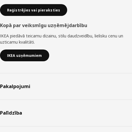
Reģistrējies vai pieraksties
Kopā par veiksmīgu uzņēmējdarbību
IKEA piedāvā teicamu dizainu, stilu daudzveidību, lielisku cenu un
uzticamu kvalitāti.
IKEA uzņēmumiem
Pakalpojumi
Palīdzība