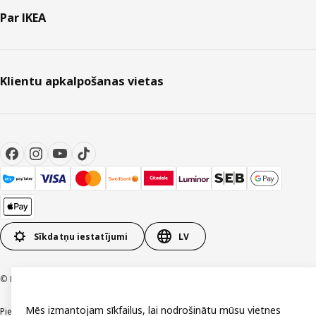
Par IKEA
Klientu apkalpošanas vietas
Sīkdatņu iestatījumi
LV
© Inter IKEA Systems B.V. 1999-2026
Mēs izmantojam sīkfailus, lai nodrošinātu mūsu vietnes
Piekļūstamība
Vispārīgi noteikumi
Privātuma un sīkdatņu politika
Kontakti