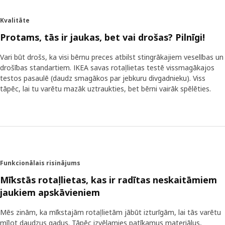
neraugoties uz rūpīgu riska analīzi un drošības pārbaudēm
pirms preču laišanas tirgū, tas ir jāuztver nopietni.
Kvalitāte
"Pateicoties notikušajam, mēs iemācījāmies vēl rūpīgāk
Protams, tās ir jaukas, bet vai drošas? Pilnīgi!
sistematizēt savu darbu drošības jomā. Mēs ieviesām
skaidrāku procesu un atbildības struktūru."
Vari būt drošs, ka visi bērnu preces atbilst stingrākajiem veselības un
drošības standartiem. IKEA savas rotaļlietas testē vissmagākajos
Personiskāk un izteiksmīgāk
testos pasaulē (daudz smagākos par jebkuru divgadnieku). Viss
Starpgadījums ar lācīti kļuva par pamatu lēmumam vispār
tāpēc, lai tu varētu mazāk uztraukties, bet bērni vairāk spēlēties.
vairs neizmantot rotaļlietām plastmasas acis. Ar diegu
izšūtas acis ir drošākas, turklāt tās padara rotaļlietu
izteiksmīgāku. Tam piekrīt arī Annija Huldena (Annie
Huldén) – dizainere, kura radījusi daudzas mīkstās
rotaļlietas. "Acis rotaļlietai ir ļoti svarīgas, un plastmasas
acis mēdz būt pārāk simetriskas un nedzīvas, bet izšūtās ir
vieglāk variējamas." IKEA mīkstās rotaļlietas ir iemīļojuši
Funkcionālais risinājums
daudzi bērni visā pasaulē. Tās ir mīļi draugi rotaļās, un arī
Mīkstās rotaļlietas, kas ir radītas neskaitāmiem
vecākiem var būt mierīga sirds, zinot, ka tās ir drošas.
jaukiem apskāvieniem
Mēs zinām, ka mīkstajām rotaļlietām jābūt izturīgām, lai tās varētu
mīļot daudzus gadus. Tāpēc izvēlamies patīkamus materiālus,