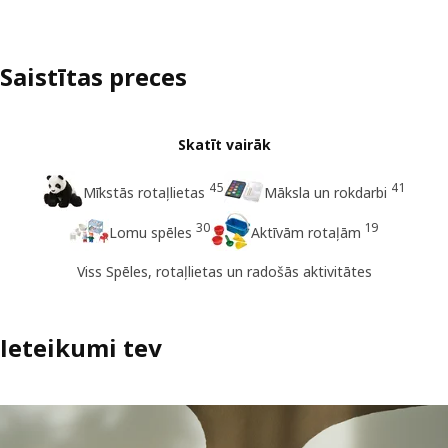
Saistītas preces
Skatīt vairāk
45
41
Mīkstās rotaļlietas
Māksla un rokdarbi
30
19
Lomu spēles
Aktīvām rotaļām
Viss Spēles, rotaļlietas un radošās aktivitātes
Ieteikumi tev