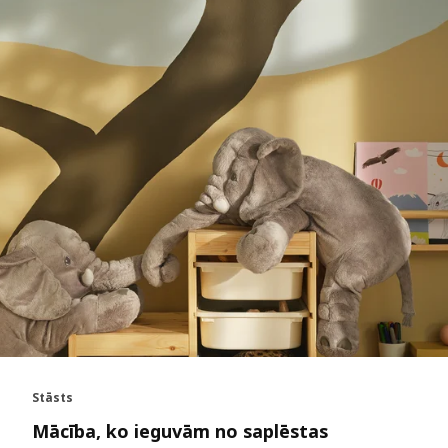
Stāsts
Mācība, ko ieguvām no saplēstas