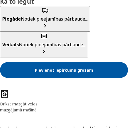
Kā to iegūt
Piegāde
Notiek pieejamības pārbaude...
Veikals
Notiek pieejamības pārbaude...
Pievienot iepirkumu grozam
Preces īpašības
Drīkst mazgāt veļas
mazgājamā mašīnā