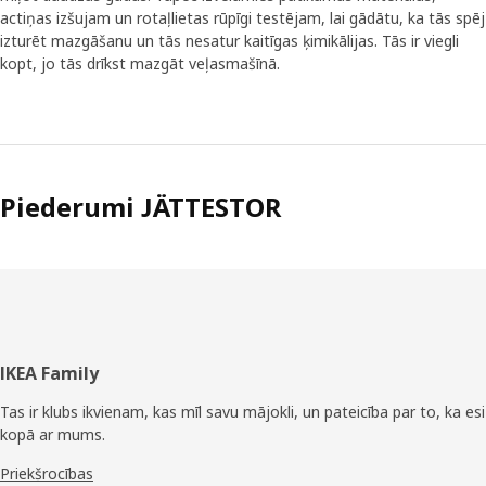
actiņas izšujam un rotaļlietas rūpīgi testējam, lai gādātu, ka tās spēj
izturēt mazgāšanu un tās nesatur kaitīgas ķimikālijas. Tās ir viegli
kopt, jo tās drīkst mazgāt veļasmašīnā.
Piederumi JÄTTESTOR
Kājene
IKEA Family
Tas ir klubs ikvienam, kas mīl savu mājokli, un pateicība par to, ka esi
kopā ar mums.
Priekšrocības