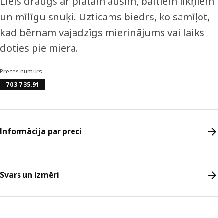
Liels draugs ar platām ausīm, baltiem ilkņiem
un mīlīgu snuķi. Uzticams biedrs, ko samīļot,
kad bērnam vajadzīgs mierinājums vai laiks
doties pie miera.
Preces numurs
703.735.91
Informācija par preci
Svars un izmēri