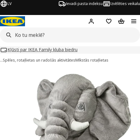
LV
Ievadi pasta indeksu
Izvēlēties veikalu
Hej!
Pierakstīties
Pirkumu saraks
Pirkumu 
Kļūsti par IKEA Family kluba biedru
…
Spēles, rotaļlietas un radošās aktivitātes
Mīkstās rotaļlietas
JÄTTESTOR attēli
 attēlus