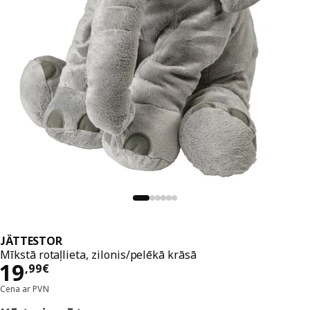
JÄTTESTOR
Mīkstā rotaļlieta, zilonis/pelēkā krāsā
Cena 19,99€
19
,
99
€
Cena ar PVN