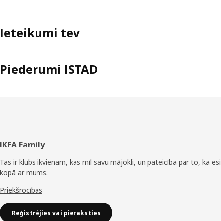
Ieteikumi tev
Piederumi ISTAD
Kājene
IKEA Family
Tas ir klubs ikvienam, kas mīl savu mājokli, un pateicība par to, ka esi
kopā ar mums.
Priekšrocības
Reģistrējies vai pieraksties