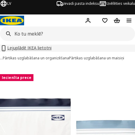
LV
Ievadi pasta indeksu
Izvēlēties veikalu
Hej!
Pierakstīties
Pirkumu saraks
Pirkumu 
Lejuplādē IKEA lietotni
…
Pārtikas uzglabāšana un organizēšana
Pārtikas uzglabāšana un maisiņi
STAD attēli
 attēlus
Iecienīta prece