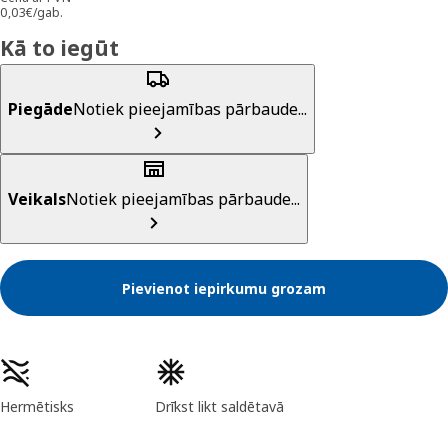
0,03€/gab.
Kā to iegūt
Piegāde
Notiek pieejamības pārbaude...
Veikals
Notiek pieejamības pārbaude...
Pievienot iepirkumu grozam
Preces īpašības
Hermētisks
Drīkst likt saldētavā