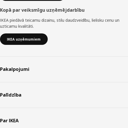
Kopā par veiksmīgu uzņēmējdarbību
IKEA piedāvā teicamu dizainu, stilu daudzveidību, lielisku cenu un
uzticamu kvalitāti.
IKEA uzņēmumiem
Pakalpojumi
Palīdzība
Par IKEA