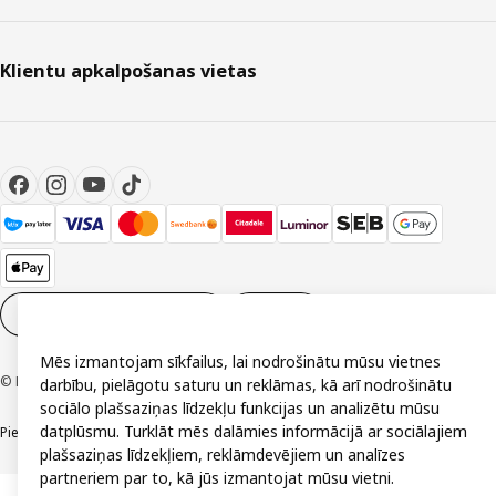
Klientu apkalpošanas vietas
Sīkdatņu iestatījumi
LV
Mēs izmantojam sīkfailus, lai nodrošinātu mūsu vietnes
© Inter IKEA Systems B.V. 1999-2026
darbību, pielāgotu saturu un reklāmas, kā arī nodrošinātu
sociālo plašsaziņas līdzekļu funkcijas un analizētu mūsu
datplūsmu. Turklāt mēs dalāmies informācijā ar sociālajiem
Piekļūstamība
Vispārīgi noteikumi
Privātuma un sīkdatņu politika
Kontakti
plašsaziņas līdzekļiem, reklāmdevējiem un analīzes
partneriem par to, kā jūs izmantojat mūsu vietni.