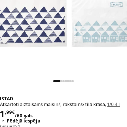
ISTAD
Atkārtoti aiztaisāms maisiņš, rakstains/zilā krāsā,
1/0.4 l
Cena 1,99€/60 gab.
1
,
99
€
/60 gab.
Pēdējā iespēja
Cena ar PVN