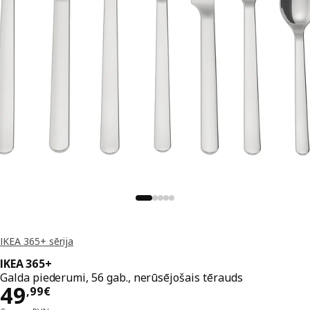
IKEA 365+ sērija
IKEA 365+
Galda piederumi, 56 gab., nerūsējošais tērauds
Cena 49,99€
49
,
99
€