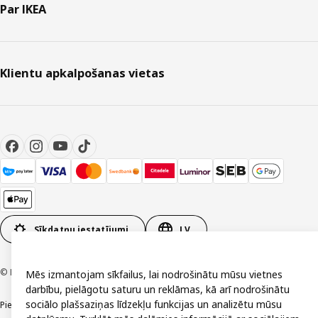
Par IKEA
Klientu apkalpošanas vietas
Sīkdatņu iestatījumi
LV
© Inter IKEA Systems B.V. 1999-2026
Mēs izmantojam sīkfailus, lai nodrošinātu mūsu vietnes
darbību, pielāgotu saturu un reklāmas, kā arī nodrošinātu
sociālo plašsaziņas līdzekļu funkcijas un analizētu mūsu
Piekļūstamība
Vispārīgi noteikumi
Privātuma un sīkdatņu politika
Kontakti