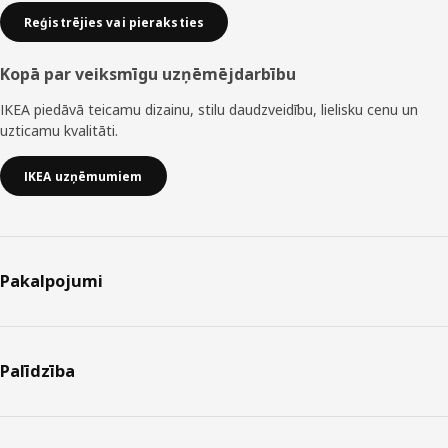
Reģistrējies vai pieraksties
Kopā par veiksmīgu uzņēmējdarbību
IKEA piedāvā teicamu dizainu, stilu daudzveidību, lielisku cenu un
uzticamu kvalitāti.
IKEA uzņēmumiem
Pakalpojumi
Palīdzība