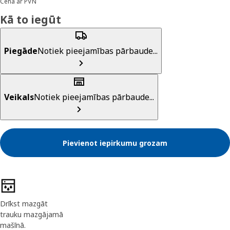
Cena ar PVN
Kā to iegūt
Piegāde
Notiek pieejamības pārbaude...
Veikals
Notiek pieejamības pārbaude...
Pievienot iepirkumu grozam
Preces īpašības
Drīkst mazgāt
trauku mazgājamā
mašīnā.