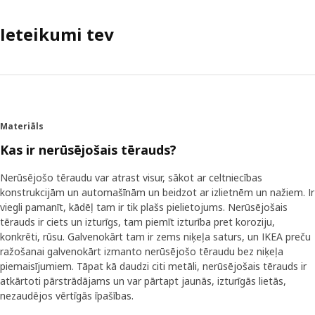
Ieteikumi tev
Materiāls
Kas ir nerūsējošais tērauds?
Nerūsējošo tēraudu var atrast visur, sākot ar celtniecības
konstrukcijām un automašīnām un beidzot ar izlietnēm un nažiem. Ir
viegli pamanīt, kādēļ tam ir tik plašs pielietojums. Nerūsējošais
tērauds ir ciets un izturīgs, tam piemīt izturība pret koroziju,
konkrēti, rūsu. Galvenokārt tam ir zems niķeļa saturs, un IKEA preču
ražošanai galvenokārt izmanto nerūsējošo tēraudu bez niķeļa
piemaisījumiem. Tāpat kā daudzi citi metāli, nerūsējošais tērauds ir
atkārtoti pārstrādājams un var pārtapt jaunās, izturīgās lietās,
nezaudējos vērtīgās īpašības.