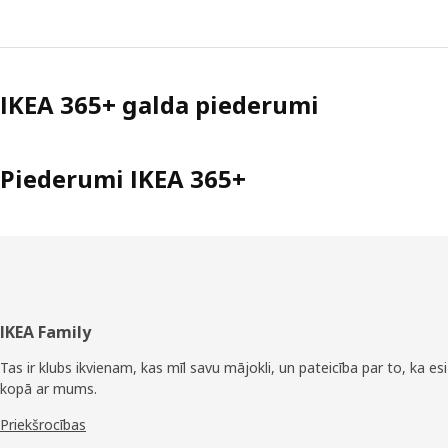
IKEA 365+ galda piederumi
Piederumi IKEA 365+
Kājene
IKEA Family
Tas ir klubs ikvienam, kas mīl savu mājokli, un pateicība par to, ka esi
kopā ar mums.
Priekšrocības