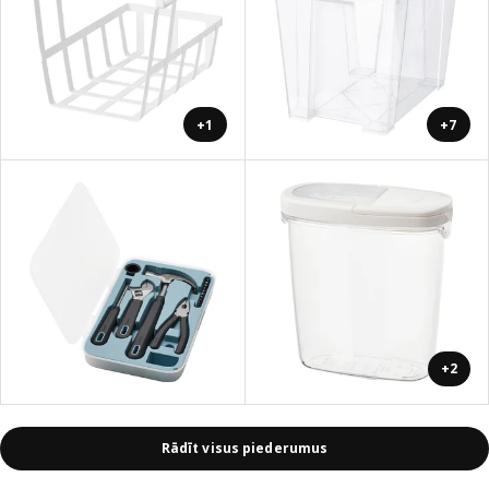
+1
+7
+2
Rādīt visus piederumus