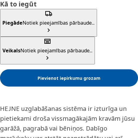
Kā to iegūt
Piegāde
Notiek pieejamības pārbaude...
Veikals
Notiek pieejamības pārbaude...
Pievienot iepirkumu grozam
HEJNE uzglabāšanas sistēma ir izturīga un
pietiekami droša vissmagākajām kravām jūsu
garāžā, pagrabā vai bēniņos. Dabīgo