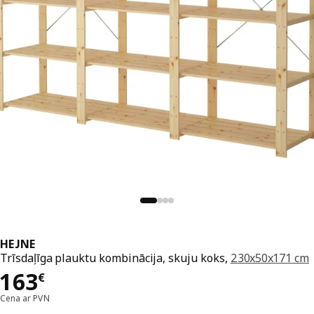
HEJNE
Trīsdaļīga plauktu kombinācija, skuju koks,
230x50x171 cm
Cena 163€
163
€
Cena ar PVN