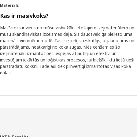
Materiāls
Kas ir masīvkoks?
Masīvkoks ir viens no mūsu visbiežāk lietotajiem izejmateriāliem un
mūsu skandināviskās izcelsmes daļa. Šis daudzveidīgā pielietojuma
materiāls vienmēr ir modē. Tas ir izturīgs, izskatīgs, atjaunojams un
pārstrādājams, neatkarīgi no koka sugas. Mēs cenšamies šo
izejmateriālu izmantot pēc iespējas atjautīgi un efektīvi un
investējam iekārtās un loģistikas procesos, lai biežāk liktu lietā tieši
pārstrādātu koksni. Tādējādi tiek pilnvērtīgi izmantotas visas koka
daļas.