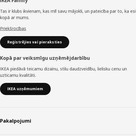
Kājene
IKEA Family
Tas ir klubs ikvienam, kas mīl savu mājokli, un pateicība par to, ka esi
kopā ar mums.
Priekšrocības
Reģistrējies vai pieraksties
Kopā par veiksmīgu uzņēmējdarbību
IKEA piedāvā teicamu dizainu, stilu daudzveidību, lielisku cenu un
uzticamu kvalitāti.
IKEA uzņēmumiem
Pakalpojumi