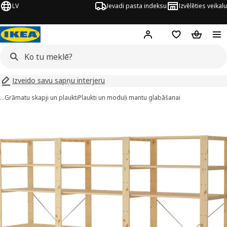
LV
Ievadi pasta indeksu
Izvēlēties veikalu
Hej!
Pierakstīties
Pirkumu saraks
Pirkumu 
Izveido savu sapņu interjeru
…
Grāmatu skapji un plaukti
Plaukti un moduļi mantu glabāšanai
EJNE attēli
 attēlus