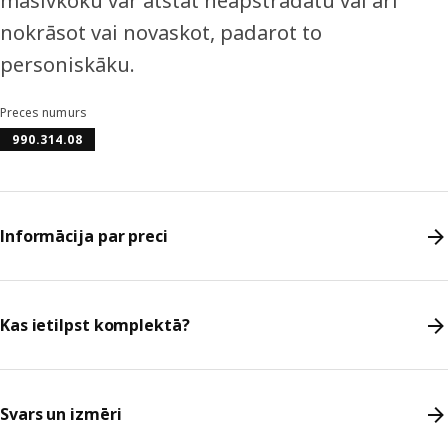
masīvkoku var atstāt neapstrādātu vai arī
nokrāsot vai novaskot, padarot to
personiskāku.
Preces numurs
990.314.08
Informācija par preci
Kas ietilpst komplektā?
Svars un izmēri