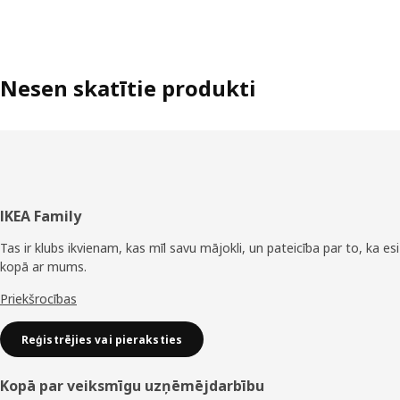
Nesen skatītie produkti
Kājene
IKEA Family
Tas ir klubs ikvienam, kas mīl savu mājokli, un pateicība par to, ka esi
kopā ar mums.
Priekšrocības
Reģistrējies vai pieraksties
Kopā par veiksmīgu uzņēmējdarbību