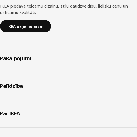
IKEA piedāvā teicamu dizainu, stilu daudzveidību, lielisku cenu un
uzticamu kvalitāti.
IKEA uzņēmumiem
Pakalpojumi
Palīdzība
Par IKEA