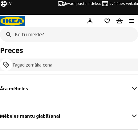
LV
Ievadi pasta indeksu
Izvēlēties veikalu
Hej!
Pierakstīties
Pirkumu saraks
Pirkumu 
Preces
Tagad zemāka cena
Āra mēbeles
Mēbeles mantu glabāšanai