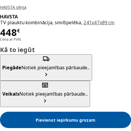
HAVSTA sērija
HAVSTA
TV plauktu kombinācija, smilšpelēka,
241x47x89 cm
Cena 448€
448
€
Cena ar PVN
Kā to iegūt
Piegāde
Notiek pieejamības pārbaude...
Veikals
Notiek pieejamības pārbaude...
Pievienot iepirkumu grozam