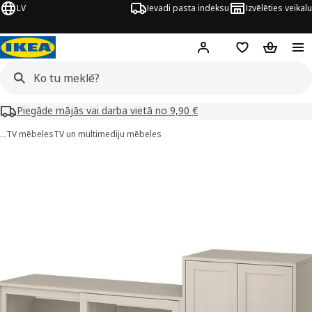
LV
Ievadi pasta indeksu
Izvēlēties veikalu
Hej!
Pierakstīties
Pirkumu saraks
Pirkumu 
Piegāde mājās vai darba vietā no 9,90 €
…
TV mēbeles
TV un multimediju mēbeles
AVSTA attēli
 attēlus