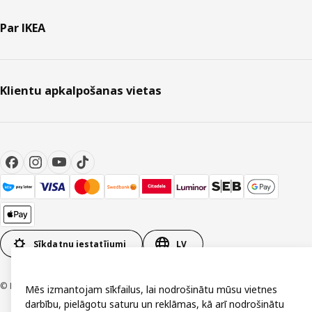
Par IKEA
Klientu apkalpošanas vietas
Sīkdatņu iestatījumi
LV
© Inter IKEA Systems B.V. 1999-2026
Mēs izmantojam sīkfailus, lai nodrošinātu mūsu vietnes
darbību, pielāgotu saturu un reklāmas, kā arī nodrošinātu