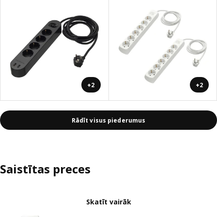
+2
+2
Rādīt visus piederumus
Saistītas preces
Skatīt vairāk