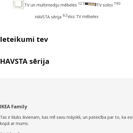
127
190
TV un multimediju mēbeles
TV soliņi
62
Viss TV mēbeles
HAVSTA sērija
Ieteikumi tev
HAVSTA sērija
Kājene
IKEA Family
Tas ir klubs ikvienam, kas mīl savu mājokli, un pateicība par to, ka esi
kopā ar mums.