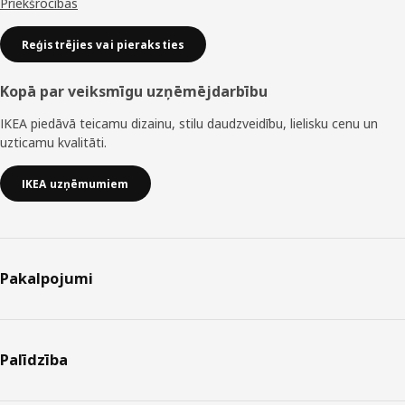
Priekšrocības
Reģistrējies vai pieraksties
Kopā par veiksmīgu uzņēmējdarbību
IKEA piedāvā teicamu dizainu, stilu daudzveidību, lielisku cenu un
uzticamu kvalitāti.
IKEA uzņēmumiem
Pakalpojumi
Palīdzība