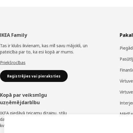
Kājene
IKEA Family
Paka
Tas ir klubs ikvienam, kas mīl savu mājokli, un
Piegād
pateicība par to, ka esi kopā ar mums.
Pasūtī
Priekšrocības
Finanš
Reģistrējies vai pieraksties
Virtuv
Virtuv
Kopā par veiksmīgu
uzņēmējdarbību
Interj
IKEA piedāvā teicamu dizainu, stilu
Mērīš
daudzveidību, lielisku cenu un uzticamu
Montā
kvalitāti.