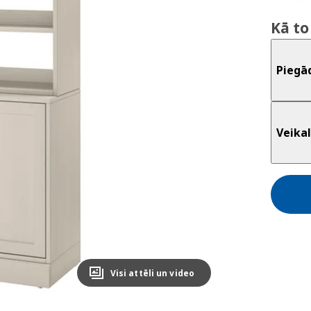
Kā to
Piegā
Veikal
Visi attēli un video