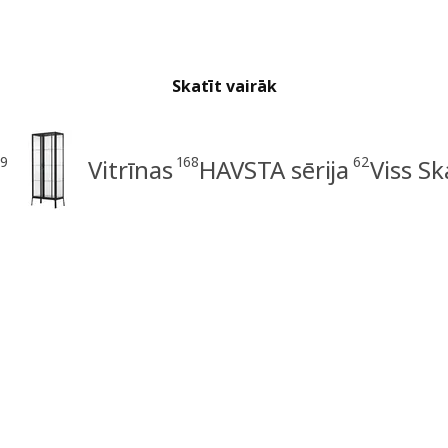
Skatīt vairāk
99
168
62
Vitrīnas
HAVSTA sērija
Viss Sk