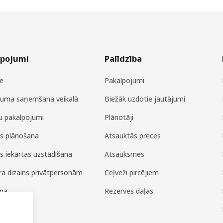
lpojumi
Palīdzība
e
Pakalpojumi
juma saņemšana veikalā
Biežāk uzdotie jautājumi
u pakalpojumi
Plānotāji
es plānošana
Atsauktās preces
es iekārtas uzstādīšana
Atsauksmes
era dizains privātpersonām
Ceļveži pircējiem
ana
Rezerves daļas
ža