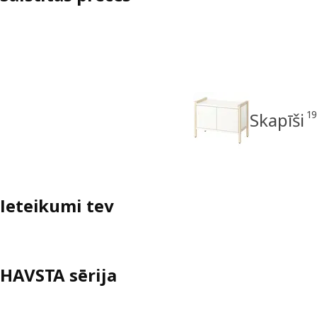
1
Skapīši
Ieteikumi tev
HAVSTA sērija