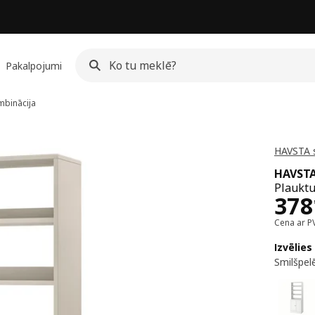
Pakalpojumi
mbinācija
HAVSTA s
HAVST
Plauktu
Cen
378
Cena ar P
Izvēlies
Smilšpel