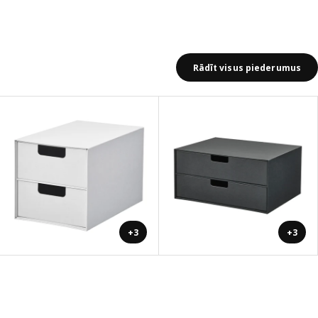
Rādīt visus piederumus
+3
+3