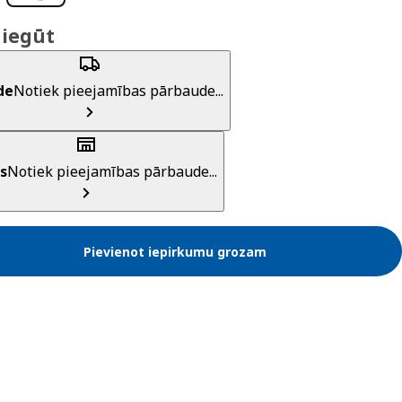
 iegūt
de
Notiek pieejamības pārbaude...
s
Notiek pieejamības pārbaude...
Pievienot iepirkumu grozam