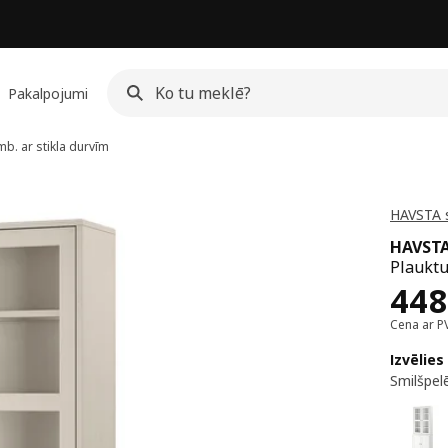
Pakalpojumi
b. ar stikla durvīm
HAVSTA s
HAVST
Plauktu
Cen
448
Cena ar P
Izvēlies
Smilšpel