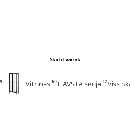
Skatīt vairāk
99
168
62
Vitrīnas
HAVSTA sērija
Viss Sk