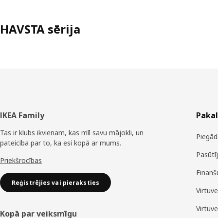
HAVSTA sērija
Kājene
IKEA Family
Paka
Tas ir klubs ikvienam, kas mīl savu mājokli, un
Piegād
pateicība par to, ka esi kopā ar mums.
Pasūtī
Priekšrocības
Finanš
Reģistrējies vai pieraksties
Virtuv
Virtuv
Kopā par veiksmīgu