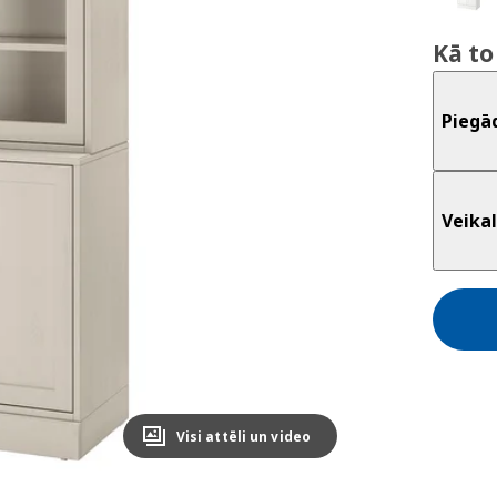
Kā to
Piegā
Veikal
Visi attēli un video