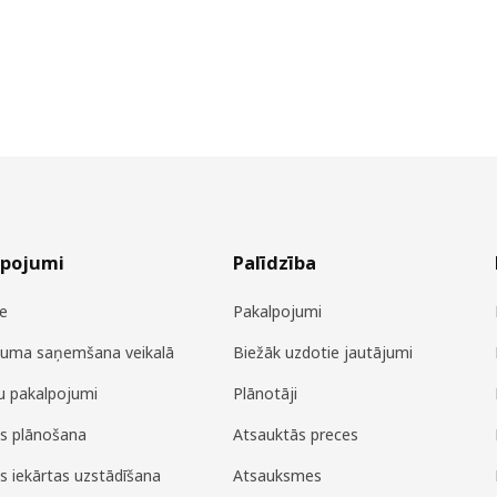
lpojumi
Palīdzība
e
Pakalpojumi
juma saņemšana veikalā
Biežāk uzdotie jautājumi
u pakalpojumi
Plānotāji
es plānošana
Atsauktās preces
es iekārtas uzstādīšana
Atsauksmes