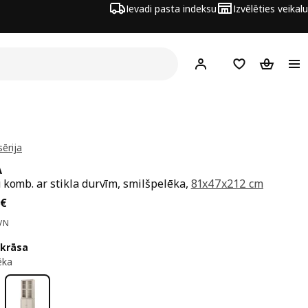
Ievadi pasta indeksu
Izvēlēties veikalu
Hej!
Pierakstīties
Pirkumu saraks
Pirkumu 
ērija
A
 komb. ar stikla durvīm, smilšpelēka,
81x47x212 cm
a 448€
€
VN
 krāsa
ēka