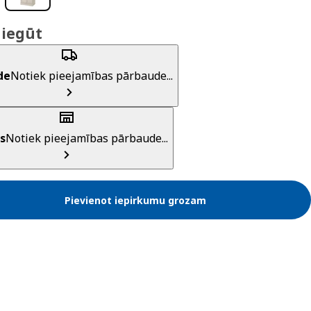
 iegūt
de
Notiek pieejamības pārbaude...
s
Notiek pieejamības pārbaude...
Pievienot iepirkumu grozam