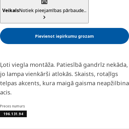
Veikals
Notiek pieejamības pārbaude...
Pievienot iepirkumu grozam
Ļoti viegla montāža. Patiesībā gandrīz nekāda,
jo lampa vienkārši atlokās. Skaists, rotaļīgs
telpas akcents, kura maigā gaisma neapžilbina
acis.
Preces numurs
196.131.94