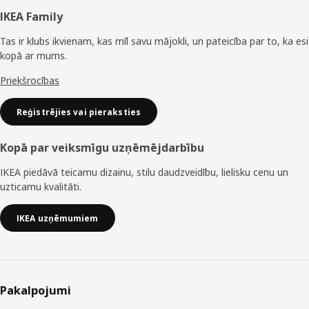
Kājene
IKEA Family
Tas ir klubs ikvienam, kas mīl savu mājokli, un pateicība par to, ka esi
kopā ar mums.
Priekšrocības
Reģistrējies vai pieraksties
Kopā par veiksmīgu uzņēmējdarbību
IKEA piedāvā teicamu dizainu, stilu daudzveidību, lielisku cenu un
uzticamu kvalitāti.
IKEA uzņēmumiem
Pakalpojumi