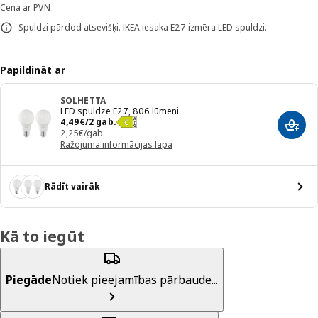
Cena ar PVN
Spuldzi pārdod atsevišķi. IKEA iesaka E27 izmēra LED spuldzi.
Papildināt ar
SOLHETTA
LED spuldze E27, 806 lūmeni
Cena 4,49€/2 gab.
4
,
49
€
/2 gab.
Pievi
2,25€/gab.
Ražojuma informācijas lapa
Rādīt vairāk
Kā to iegūt
Piegāde
Notiek pieejamības pārbaude...