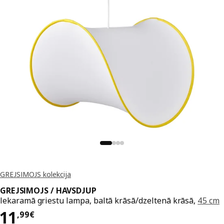
GREJSIMOJS kolekcija
GREJSIMOJS / HAVSDJUP
Iekaramā griestu lampa, baltā krāsā/dzeltenā krāsā,
45 cm
Cena 11,99€
11
,
99
€