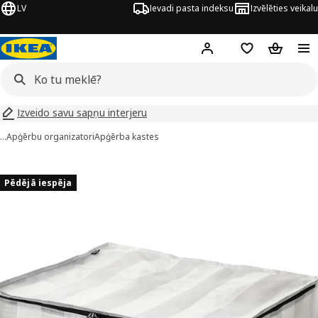
LV
Ievadi pasta indeksu
Izvēlēties veikalu
Hej!
Pierakstīties
Pirkumu saraks
Pirkumu 
Izveido savu sapņu interjeru
…
Apģērbu organizatori
Apģērba kastes
GÖRSNYGG attēli
 attēlus
Pēdējā iespēja