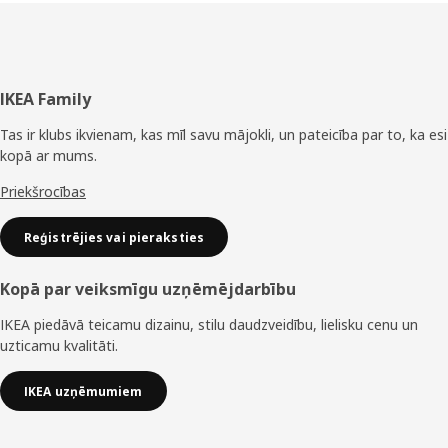
Kājene
IKEA Family
Tas ir klubs ikvienam, kas mīl savu mājokli, un pateicība par to, ka esi
kopā ar mums.
Priekšrocības
Reģistrējies vai pieraksties
Kopā par veiksmīgu uzņēmējdarbību
IKEA piedāvā teicamu dizainu, stilu daudzveidību, lielisku cenu un
uzticamu kvalitāti.
IKEA uzņēmumiem