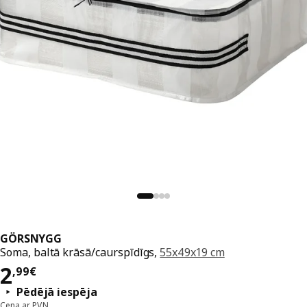
GÖRSNYGG
Soma, baltā krāsā/caurspīdīgs,
55x49x19 cm
Cena 2,99€
2
,
99
€
Pēdējā iespēja
Cena ar PVN