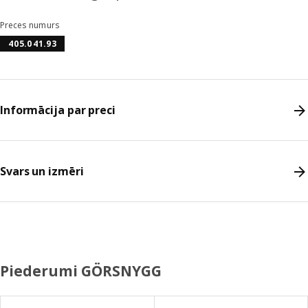
Preces numurs
405.041.93
Informācija par preci
Svars un izmēri
Piederumi GÖRSNYGG