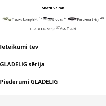
Skatīt vairāk
12
45
40
Trauku komplekti
Bļodas
Pusdienu šķīvji
37
Viss Trauki
GLADELIG sērija
Ieteikumi tev
GLADELIG sērija
Piederumi GLADELIG