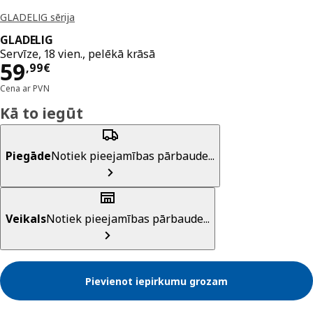
GLADELIG sērija
GLADELIG
Servīze, 18 vien., pelēkā krāsā
Cena 59,99€
59
,
99
€
Cena ar PVN
Kā to iegūt
Piegāde
Notiek pieejamības pārbaude...
Veikals
Notiek pieejamības pārbaude...
Pievienot iepirkumu grozam