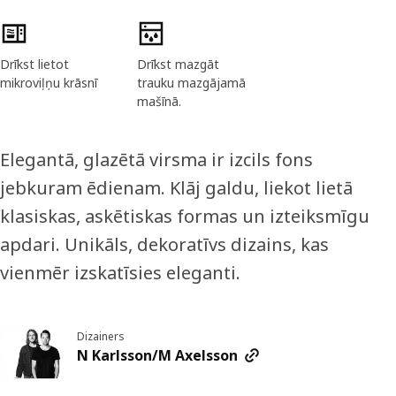
Preces īpašības
Drīkst lietot
Drīkst mazgāt
mikroviļņu krāsnī
trauku mazgājamā
mašīnā.
Elegantā, glazētā virsma ir izcils fons
jebkuram ēdienam. Klāj galdu, liekot lietā
klasiskas, askētiskas formas un izteiksmīgu
apdari. Unikāls, dekoratīvs dizains, kas
vienmēr izskatīsies eleganti.
Dizainers
N Karlsson/M Axelsson