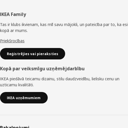
Kājene
IKEA Family
Tas ir klubs ikvienam, kas mīl savu mājokli, un pateicība par to, ka esi
kopā ar mums.
Priekšrocības
Reģistrējies vai pieraksties
Kopā par veiksmīgu uzņēmējdarbību
IKEA piedāvā teicamu dizainu, stilu daudzveidību, lielisku cenu un
uzticamu kvalitāti.
IKEA uzņēmumiem
Pakalpojumi