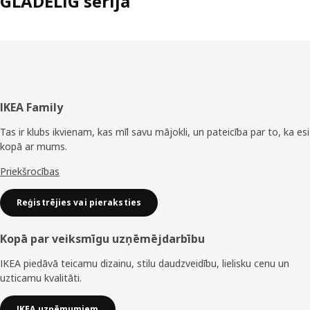
GLADELIG sērija
Kājene
IKEA Family
Tas ir klubs ikvienam, kas mīl savu mājokli, un pateicība par to, ka esi
kopā ar mums.
Priekšrocības
Reģistrējies vai pieraksties
Kopā par veiksmīgu uzņēmējdarbību
IKEA piedāvā teicamu dizainu, stilu daudzveidību, lielisku cenu un
uzticamu kvalitāti.
IKEA uzņēmumiem