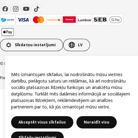
Sīkdatņu iestatījumi
LV
© Inter IKEA Systems B.V. 1999-2026
Mēs izmantojam sīkfailus, lai nodrošinātu mūsu vietnes
Piekļūstamība
Vispārīgi noteikumi
Privātuma un sīkdatņu politika
Kontakti
darbību, pielāgotu saturu un reklāmas, kā arī nodrošinātu
sociālo plašsaziņas līdzekļu funkcijas un analizētu mūsu
datplūsmu. Turklāt mēs dalāmies informācijā ar sociālajiem
plašsaziņas līdzekļiem, reklāmdevējiem un analīzes
partneriem par to, kā jūs izmantojat mūsu vietni.
Akceptēt visus sīkfailus
Noraidīt visu
Sīkfailu iestatījumi