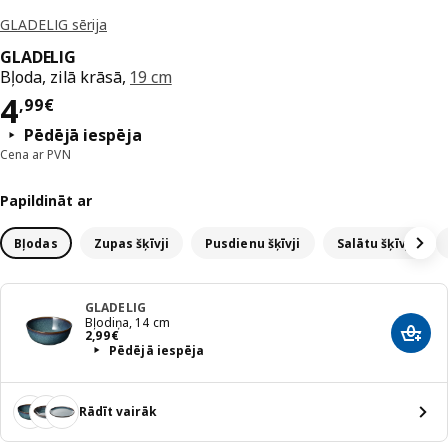
GLADELIG sērija
GLADELIG
Bļoda, zilā krāsā,
19 cm
Cena 4,99€
4
,
99
€
Pēdējā iespēja
Cena ar PVN
Papildināt ar
Bļodas
Zupas šķīvji
Pusdienu šķīvji
Salātu šķīvji
GLADELIG
Bļodiņa, 14 cm
Cena 2,99€
2
,
99
€
Pievi
Pēdējā iespēja
Rādīt vairāk