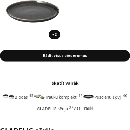
+2
Rādīt visus piederumus
Skatīt vairāk
45
12
40
Bļodas
Trauku komplekti
Pusdienu šķīvji
37
Viss Trauki
GLADELIG sērija