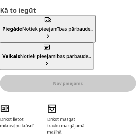
Kā to iegūt
Piegāde
Notiek pieejamības pārbaude...
Veikals
Notiek pieejamības pārbaude...
Nav pieejams
Preces īpašības
Drīkst lietot
Drīkst mazgāt
mikroviļņu krāsnī
trauku mazgājamā
mašīnā.