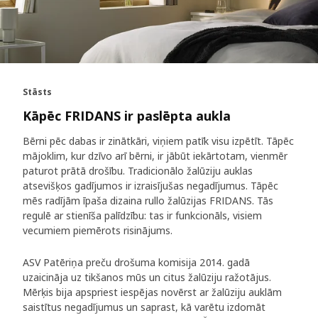
Stāsts
Kāpēc FRIDANS ir paslēpta aukla
Bērni pēc dabas ir zinātkāri, viņiem patīk visu izpētīt. Tāpēc
mājoklim, kur dzīvo arī bērni, ir jābūt iekārtotam, vienmēr
paturot prātā drošību. Tradicionālo žalūziju auklas
atsevišķos gadījumos ir izraisījušas negadījumus. Tāpēc
mēs radījām īpaša dizaina rullo žalūzijas FRIDANS. Tās
regulē ar stienīša palīdzību: tas ir funkcionāls, visiem
vecumiem piemērots risinājums.
ASV Patēriņa preču drošuma komisija 2014. gadā
uzaicināja uz tikšanos mūs un citus žalūziju ražotājus.
Mērķis bija apspriest iespējas novērst ar žalūziju auklām
saistītus negadījumus un saprast, kā varētu izdomāt