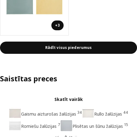
+3
Rādīt visus piederumus
Saistītas preces
Skatīt vairāk
34
44
Gaismu aizturošas žalūzijas
Rullo žalūzijas
7
15
Romiešu žalūzijas
Plisētas un šūnu žalūzijas