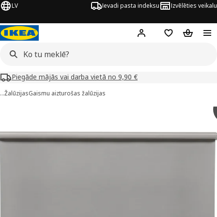
LV
Ievadi pasta indeksu
Izvēlēties veikalu
Hej!
Pierakstīties
Pirkumu saraks
Pirkumu 
Piegāde mājās vai darba vietā no 9,90 €
…
Žalūzijas
Gaismu aizturošas žalūzijas
RIDANS attēli
 attēlus