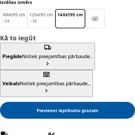
Izvēlies izmērs
100x195 cm
120x195 cm
140x195 cm
+2
5€
3€
−
5
€
−
3
€
Kā to iegūt
Piegāde
Notiek pieejamības pārbaude...
Veikals
Notiek pieejamības pārbaude...
Pievienot iepirkumu grozam
Preces īpašības