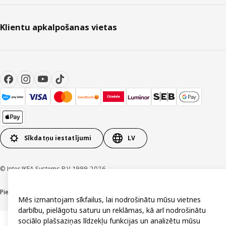
Klientu apkalpošanas vietas
Sīkdatņu iestatījumi
LV
© Inter IKEA Systems B.V. 1999-2026
Piekļūstamība
Vispārīgi noteikumi
Privātuma un sīkdatņu politika
Kontakti
Mēs izmantojam sīkfailus, lai nodrošinātu mūsu vietnes
darbību, pielāgotu saturu un reklāmas, kā arī nodrošinātu
sociālo plašsaziņas līdzekļu funkcijas un analizētu mūsu