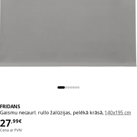
FRIDANS
Gaismu necaurl. rullo žalūzijas, pelēkā krāsā,
140x195 cm
Cena 27,99€
27
,
99
€
Cena ar PVN