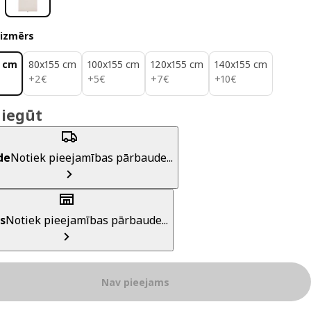
 izmērs
 cm
80x155 cm
100x155 cm
120x155 cm
140x155 cm
2€
5€
7€
10€
+
2
€
+
5
€
+
7
€
+
10
€
 iegūt
de
Notiek pieejamības pārbaude...
s
Notiek pieejamības pārbaude...
Nav pieejams