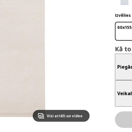
Izvēlies
60x155
Kā to
Piegā
Veikal
Visi attēli un video