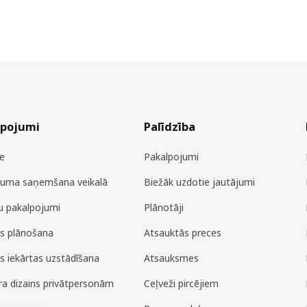
lpojumi
Palīdzība
e
Pakalpojumi
juma saņemšana veikalā
Biežāk uzdotie jautājumi
u pakalpojumi
Plānotāji
es plānošana
Atsauktās preces
es iekārtas uzstādīšana
Atsauksmes
era dizains privātpersonām
Ceļveži pircējiem