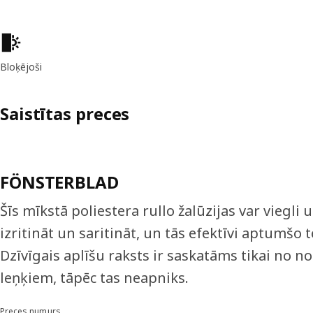
Preces īpašības
Bloķējoši
Saistītas preces
FÖNSTERBLAD
Šīs mīkstā poliestera rullo žalūzijas var viegli 
izritināt un saritināt, un tās efektīvi aptumšo t
Dzīvīgais aplīšu raksts ir saskatāms tikai no n
leņķiem, tāpēc tas neapniks.
Preces numurs