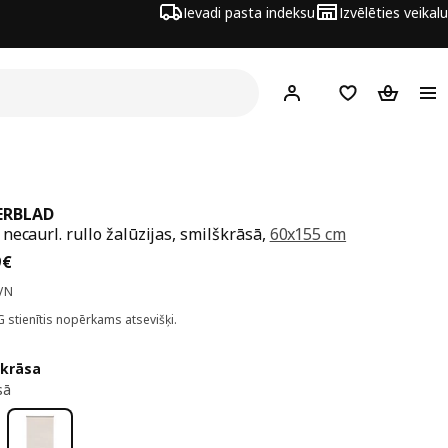
Ievadi pasta indeksu
Izvēlēties veikalu
Hej!
Pierakstīties
Pirkumu saraks
Pirkumu 
ERBLAD
necaurl. rullo žalūzijas, smilškrāsā,
60x155 cm
a 12,99€
9
€
VN
G stienītis nopērkams atsevišķi.
 krāsa
sā