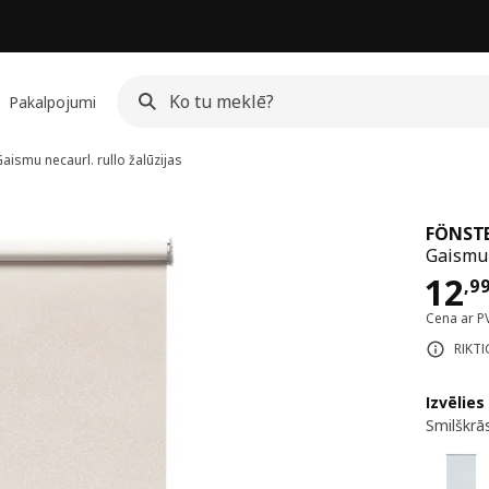
Pakalpojumi
aismu necaurl. rullo žalūzijas
FÖNST
Gaismu 
Cen
12
,
9
Cena ar P
RIKTI
Izvēlies
Smilškrā