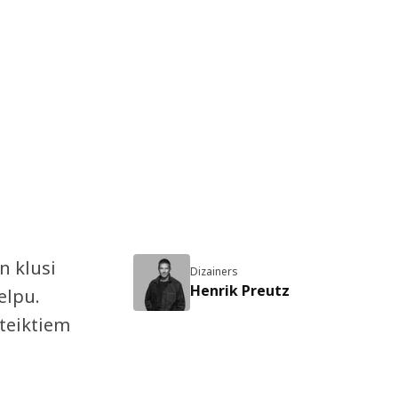
un klusi
Dizainers
Henrik Preutz
elpu.
oteiktiem