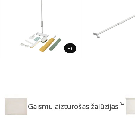
+3
34
Gaismu aizturošas žalūzijas