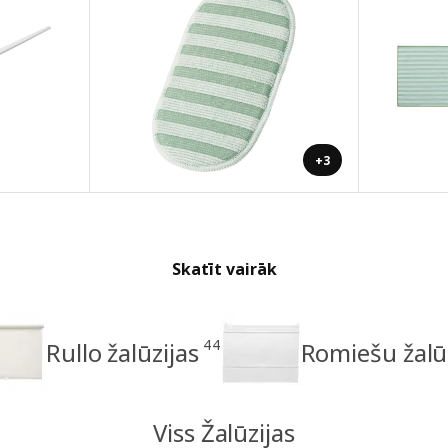
+3
Skatīt vairāk
44
Rullo žalūzijas
Romiešu žalū
Viss Žalūzijas