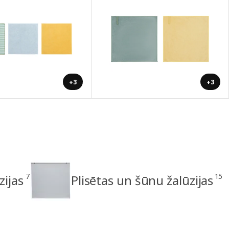
+3
+3
7
15
zijas
Plisētas un šūnu žalūzijas