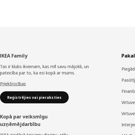
Kājene
IKEA Family
Paka
Tas ir klubs ikvienam, kas mīl savu mājokli, un
Piegād
pateicība par to, ka esi kopā ar mums.
Pasūtī
Priekšrocības
Finanš
Reģistrējies vai pieraksties
Virtuv
Virtuv
Kopā par veiksmīgu
uzņēmējdarbību
Interj
IKEA piedāvā teicamu dizainu, stilu