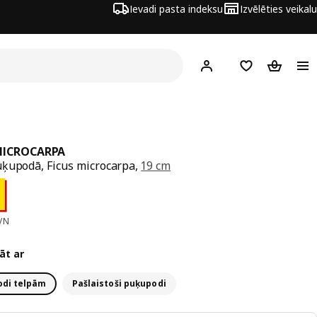
Ievadi pasta indeksu
Izvēlēties veikalu
Hej!
Pierakstīties
Pirkumu saraks
Pirkumu 
MICROCARPA
ķupodā, Ficus microcarpa,
19 cm
a 14€
VN
āt ar
di telpām
Pašlaistoši puķupodi