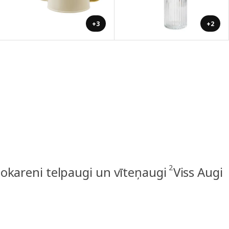
+3
+2
2
okareni telpaugi un vīteņaugi
Viss Augi