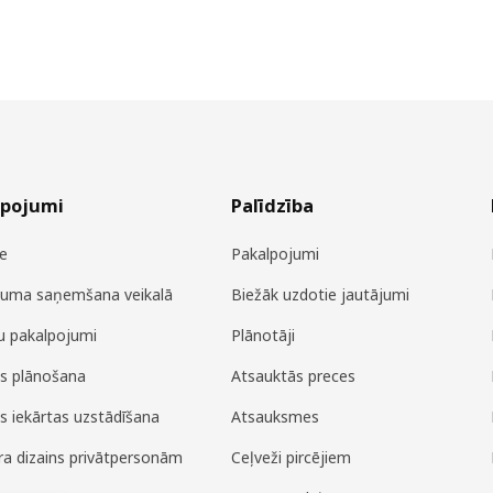
lpojumi
Palīdzība
e
Pakalpojumi
juma saņemšana veikalā
Biežāk uzdotie jautājumi
u pakalpojumi
Plānotāji
es plānošana
Atsauktās preces
es iekārtas uzstādīšana
Atsauksmes
era dizains privātpersonām
Ceļveži pircējiem