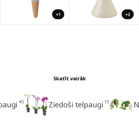
+1
+2
Skatīt vairāk
45
13
paugi
Ziedoši telpaugi
N