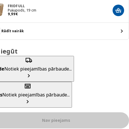
FRIDFULL
Puķupods, 19 cm
Pievi
Cena 9,99€
9
,
99
€
Rādīt vairāk
 iegūt
de
Notiek pieejamības pārbaude...
s
Notiek pieejamības pārbaude...
Nav pieejams