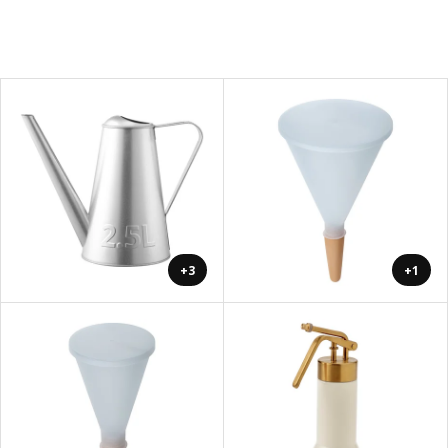
+3
+1