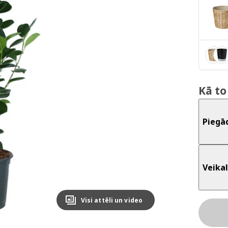
Kā to
Piegā
Veikal
Visi attēli un video