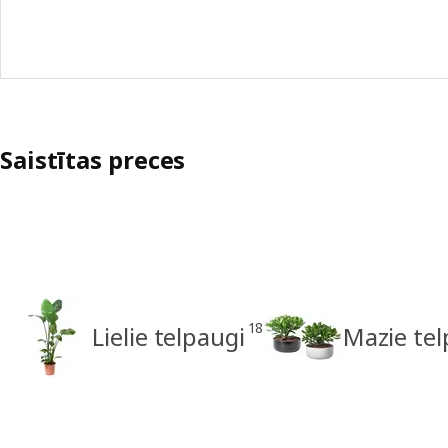
Saistītas preces
18
Lielie telpaugi
Mazie tel