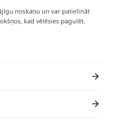
mājīgu noskaņu un var palielināt
rokšņos, kad vēlēsies pagulēt.