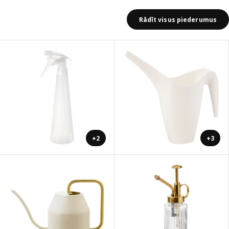
Rādīt visus piederumus
+2
+3