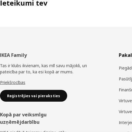
Ieteikumi tev
Kājene
IKEA Family
Paka
Tas ir klubs ikvienam, kas mīl savu mājokli, un
Piegād
pateicība par to, ka esi kopā ar mums.
Pasūtī
Priekšrocības
Finanš
Reģistrējies vai pieraksties
Virtuv
Virtuv
Kopā par veiksmīgu
uzņēmējdarbību
Interj