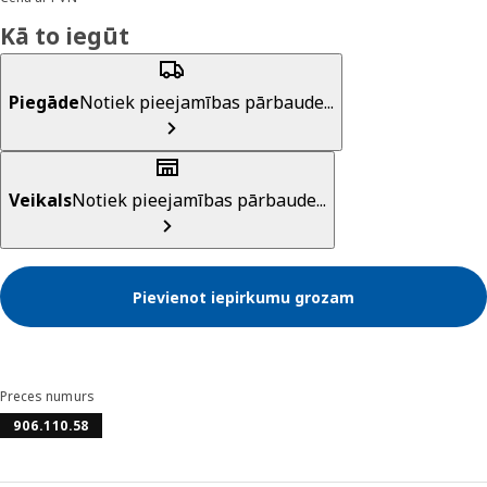
Kā to iegūt
Piegāde
Notiek pieejamības pārbaude...
Veikals
Notiek pieejamības pārbaude...
Pievienot iepirkumu grozam
Preces numurs
906.110.58