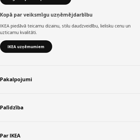
Kopā par veiksmīgu uzņēmējdarbību
IKEA piedāvā teicamu dizainu, stilu daudzveidību, lielisku cenu un
uzticamu kvalitāti.
IKEA uzņēmumiem
Pakalpojumi
Palīdzība
Par IKEA