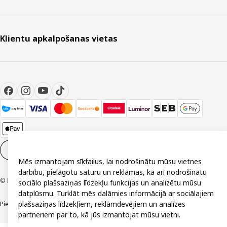
Klientu apkalpošanas vietas
Sīkdatņu iestatījumi
LV
Mēs izmantojam sīkfailus, lai nodrošinātu mūsu vietnes
darbību, pielāgotu saturu un reklāmas, kā arī nodrošinātu
© Inter IKEA Systems B.V. 1999-2026
sociālo plašsaziņas līdzekļu funkcijas un analizētu mūsu
datplūsmu. Turklāt mēs dalāmies informācijā ar sociālajiem
plašsaziņas līdzekļiem, reklāmdevējiem un analīzes
Piekļūstamība
Vispārīgi noteikumi
Privātuma un sīkdatņu politika
Kontakti
partneriem par to, kā jūs izmantojat mūsu vietni.