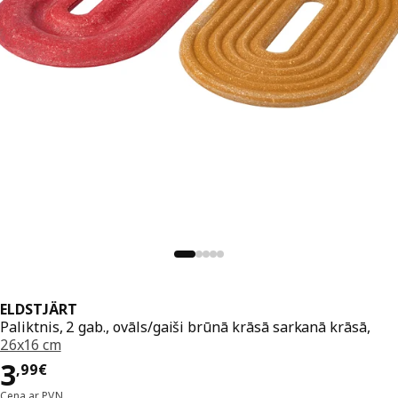
ELDSTJÄRT
Paliktnis, 2 gab., ovāls/gaiši brūnā krāsā sarkanā krāsā,
26x16 cm
Cena 3,99€
3
,
99
€
Cena ar PVN