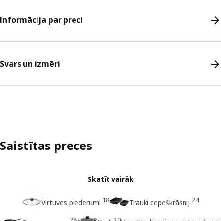
Informācija par preci
Svars un izmēri
Saistītas preces
Skatīt vairāk
18
24
Virtuves piederumi
Trauki cepeškrāsnij
28
20