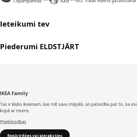
Viss Trauki ēdiena gatavošanai
Cepampannas
Katli
Ieteikumi tev
Piederumi ELDSTJÄRT
Kājene
IKEA Family
Tas ir klubs ikvienam, kas mīl savu mājokli, un pateicība par to, ka esi
kopā ar mums.
Priekšrocības
Reģistrējies vai pieraksties