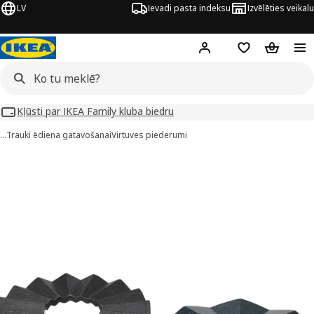
LV
Ievadi pasta indeksu
Izvēlēties veikalu
Hej!
Pierakstīties
Pirkumu saraks
Pirkumu 
Kļūsti par IKEA Family kluba biedru
…
Trauki ēdiena gatavošanai
Virtuves piederumi
ELDSTJÄRT attēli
 attēlus