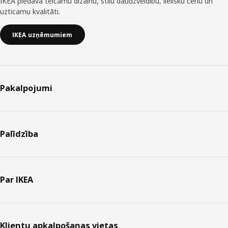
IKEA piedāvā teicamu dizainu, stilu daudzveidību, lielisku cenu un
uzticamu kvalitāti.
IKEA uzņēmumiem
Pakalpojumi
Palīdzība
Par IKEA
Klientu apkalpošanas vietas