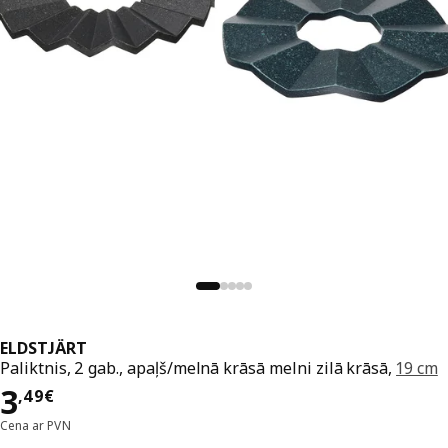
ELDSTJÄRT
Paliktnis, 2 gab., apaļš/melnā krāsā melni zilā krāsā,
19 cm
Cena 3,49€
3
,
49
€
Cena ar PVN