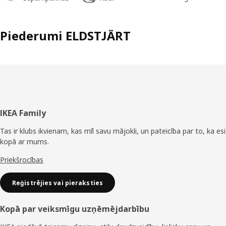
Piederumi ELDSTJÄRT
Kājene
IKEA Family
Tas ir klubs ikvienam, kas mīl savu mājokli, un pateicība par to, ka esi
kopā ar mums.
Priekšrocības
Reģistrējies vai pieraksties
Kopā par veiksmīgu uzņēmējdarbību