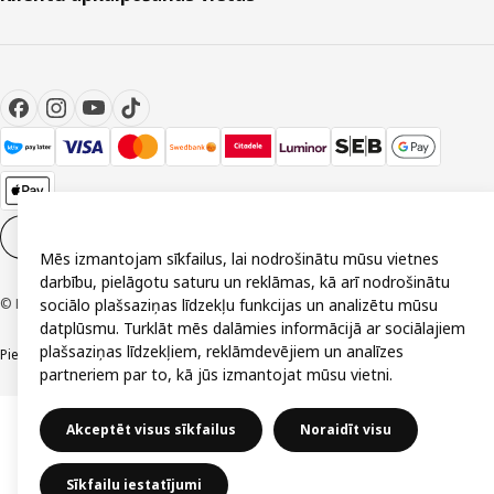
Sīkdatņu iestatījumi
LV
Mēs izmantojam sīkfailus, lai nodrošinātu mūsu vietnes
darbību, pielāgotu saturu un reklāmas, kā arī nodrošinātu
© Inter IKEA Systems B.V. 1999-2026
sociālo plašsaziņas līdzekļu funkcijas un analizētu mūsu
datplūsmu. Turklāt mēs dalāmies informācijā ar sociālajiem
plašsaziņas līdzekļiem, reklāmdevējiem un analīzes
Piekļūstamība
Vispārīgi noteikumi
Privātuma un sīkdatņu politika
Kontakti
partneriem par to, kā jūs izmantojat mūsu vietni.
Akceptēt visus sīkfailus
Noraidīt visu
Sīkfailu iestatījumi