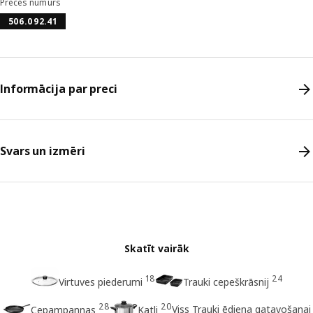
Preces numurs
506.092.41
Informācija par preci
Svars un izmēri
Skatīt vairāk
18
24
Virtuves piederumi
Trauki cepeškrāsnij
28
20
Viss Trauki ēdiena gatavošanai
Cepampannas
Katli