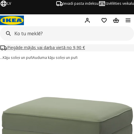
LV
Ievadi pasta indeksu
Izvēlēties veikalu
Hej!
Pierakstīties
Pirkumu saraks
Pirkumu 
Piegāde mājās vai darba vietā no 9,90 €
…
Kāju soliņi un pufi
Auduma kāju soliņi un pufi
KTORP attēli
 attēlus