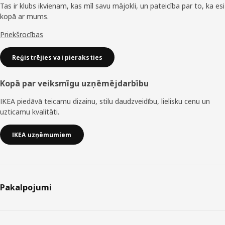
Tas ir klubs ikvienam, kas mīl savu mājokli, un pateicība par to, ka esi
kopā ar mums.
Priekšrocības
Reģistrējies vai pieraksties
Kopā par veiksmīgu uzņēmējdarbību
IKEA piedāvā teicamu dizainu, stilu daudzveidību, lielisku cenu un
uzticamu kvalitāti.
IKEA uzņēmumiem
Pakalpojumi