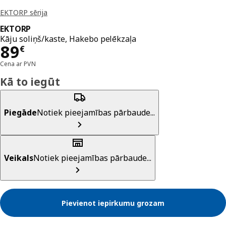
EKTORP sērija
EKTORP
Kāju soliņš/kaste, Hakebo pelēkzaļa
Cena 89€
89
€
Cena ar PVN
Kā to iegūt
Piegāde
Notiek pieejamības pārbaude...
Veikals
Notiek pieejamības pārbaude...
Pievienot iepirkumu grozam