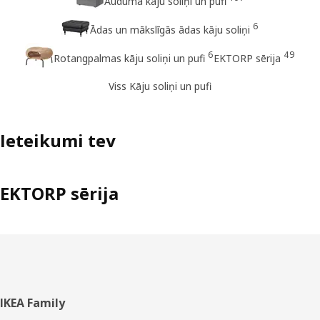
Auduma kāju soliņi un pufi
6
Ādas un mākslīgās ādas kāju soliņi
6
49
Rotangpalmas kāju soliņi un pufi
EKTORP sērija
Viss Kāju soliņi un pufi
Ieteikumi tev
EKTORP sērija
Kājene
IKEA Family