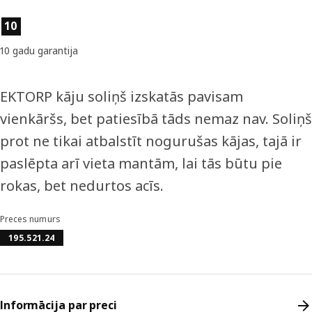
Preces īpašības
10
10 gadu garantija
EKTORP kāju soliņš izskatās pavisam
vienkāršs, bet patiesībā tāds nemaz nav. Soliņš
prot ne tikai atbalstīt nogurušas kājas, tajā ir
paslēpta arī vieta mantām, lai tās būtu pie
rokas, bet nedurtos acīs.
Preces numurs
195.521.24
Informācija par preci