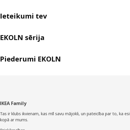
Ieteikumi tev
EKOLN sērija
Piederumi EKOLN
Kājene
IKEA Family
Tas ir klubs ikvienam, kas mīl savu mājokli, un pateicība par to, ka esi
kopā ar mums.