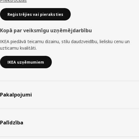
Priekšrocības
Reģistrējies vai pieraksties
Kopā par veiksmīgu uzņēmējdarbību
IKEA piedāvā teicamu dizainu, stilu daudzveidību, lielisku cenu un
uzticamu kvalitāti.
IKEA uzņēmumiem
Pakalpojumi
Palīdzība