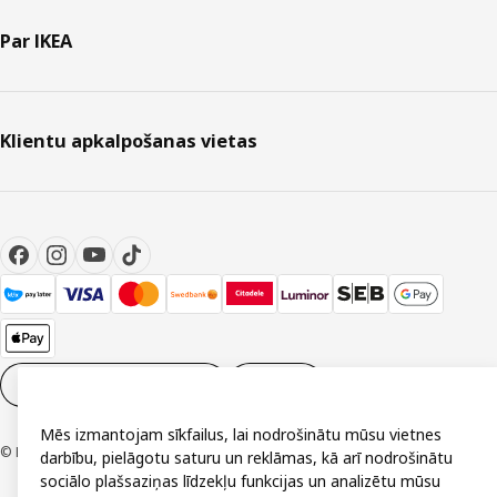
Par IKEA
Klientu apkalpošanas vietas
Sīkdatņu iestatījumi
LV
Mēs izmantojam sīkfailus, lai nodrošinātu mūsu vietnes
© Inter IKEA Systems B.V. 1999-2026
darbību, pielāgotu saturu un reklāmas, kā arī nodrošinātu
sociālo plašsaziņas līdzekļu funkcijas un analizētu mūsu