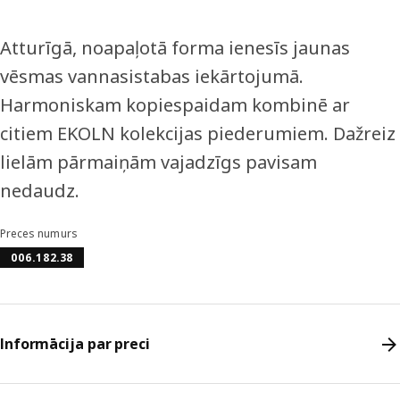
Atturīgā, noapaļotā forma ienesīs jaunas
vēsmas vannasistabas iekārtojumā.
Harmoniskam kopiespaidam kombinē ar
citiem EKOLN kolekcijas piederumiem. Dažreiz
lielām pārmaiņām vajadzīgs pavisam
nedaudz.
Preces numurs
006.182.38
Informācija par preci