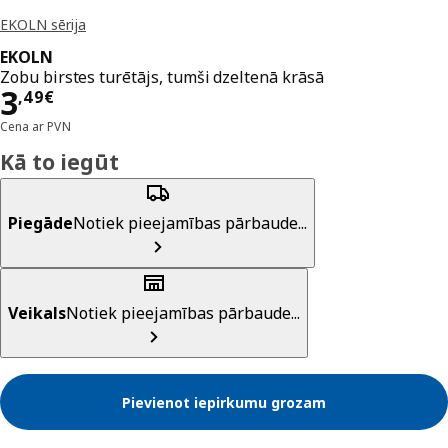
EKOLN sērija
EKOLN
Zobu birstes turētājs, tumši dzeltenā krāsā
Cena 3,49€
3
,
49
€
Cena ar PVN
Kā to iegūt
Piegāde
Notiek pieejamības pārbaude...
Veikals
Notiek pieejamības pārbaude...
Pievienot iepirkumu grozam