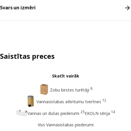
Svars un izmēri
Saistītas preces
Skatīt vairāk
8
Zobu birstes turētāji
12
Vannasistabas atkritumu tvertnes
25
14
Vannas un dušas piederumi
EKOLN sērija
Viss Vannasistabas piederumi