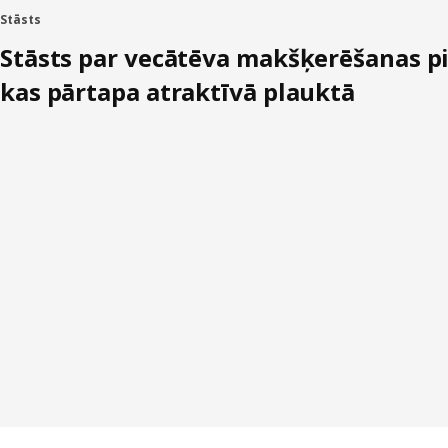
Stāsts
Stāsts par vecātēva makšķerēšanas p
kas pārtapa atraktīvā plauktā