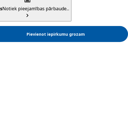
s
Notiek pieejamības pārbaude...
Pievienot iepirkumu grozam