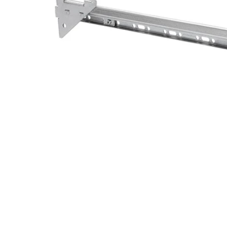
Image zoomed out, normal view