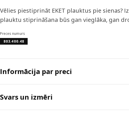
Vēlies piestiprināt EKET plauktus pie sienas? Iz
plauktu stiprināšana būs gan vieglāka, gan dro
Preces numurs
803.400.48
Informācija par preci
Svars un izmēri