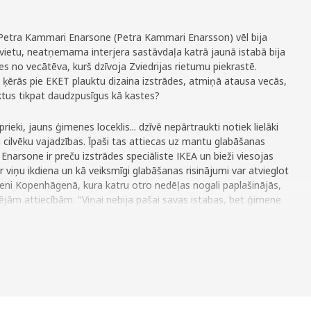
e Petra Kammari Enarsone (Petra Kammari Enarsson) vēl bija
svietu, neatņemama interjera sastāvdaļa katrā jaunā istabā bija
 no vecātēva, kurš dzīvoja Zviedrijas rietumu piekrastē.
ķērās pie EKET plauktu dizaina izstrādes, atmiņā atausa vecās,
uktus tikpat daudzpusīgus kā kastes?
rieki, jauns ģimenes loceklis... dzīvē nepārtraukti notiek lielāki
 cilvēku vajadzības. Īpaši tas attiecas uz mantu glabāšanas
narsone ir preču izstrādes speciāliste IKEA un bieži viesojas
 ir viņu ikdiena un kā veiksmīgi glabāšanas risinājumi var atvieglot
eni Kopenhāgenā, kura katru otro nedēļas nogali paplašinājās,
šējām attiecībām. "Viņai nebija pašai savas istabas, bet ģimene
tojot augsto gultu dzīvojamā istabā, un meitenes mantas saliekot
ka tas ir labs piemērs mūsdienu dzīves modelim, kad arvien
pās un liela daļa dzīves notiek dzīvojamā istabā, kuru vēlamies
.
vien jaunām vajadzībām