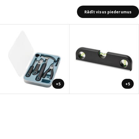
Rādīt visus piederumus
+5
+5