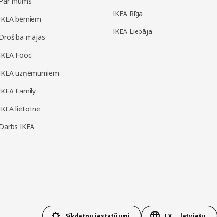
Par mums
IKEA Rīga
IKEA bērniem
IKEA Liepāja
Drošība mājās
IKEA Food
IKEA uzņēmumiem
IKEA Family
IKEA lietotne
Darbs IKEA
Sīkdatņu iestatījumi
LV
latviešu