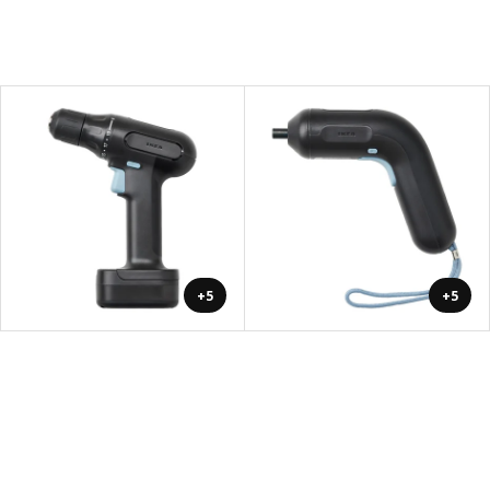
+5
+5