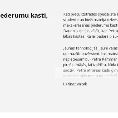
iederumu kasti,
Kad preču izstrādes speciālist
studente un bieži mainīja dzīve
makšķerēšanas piederumu kastes
Daudzus gadus vēlāk, kad Petra 
labās kastes. Kā lai padara pla
Jaunas tehnoloģijas, jauni vaļasp
un mazāki pavērsieni, kas maina
nepieciešamību. Petra Kammari E
pircēju mājās, lai izpētītu, kāda
sadzīvi. Petra atminas kādu ģim
jo pievienojās meita no iepriek
bija atradusi risinājumu, iekār
Uzzināt vairāk
lādē uz grīdas." Petra uzskata, 
vairāk cilvēku dzīvo nelielās tel
iekārtot reizē praktiski un skaisti
Daudzpusīgas mēbeles ar