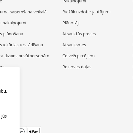
e
Pakalpojumi
juma saņemšana veikalā
Biežāk uzdotie jautājumi
u pakalpojumi
Plānotāji
es plānošana
Atsauktās preces
es iekārtas uzstādīšana
Atsauksmes
era dizains privātpersonām
Ceļveži pircējiem
ana
Rezerves daļas
ža
ību,
 jūs