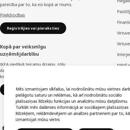
Piegād
pateicība par to, ka esi kopā ar mums.
Pasūtī
Priekšrocības
Finanš
Reģistrējies vai pieraksties
Virtuv
Virtuv
Kopā par veiksmīgu
uzņēmējdarbību
Interj
IKEA piedāvā teicamu dizainu, stilu
Mērīš
daudzveidību, lielisku cenu un uzticamu
Montā
kvalitāti.
Mēs izmantojam sīkfailus, lai nodrošinātu mūsu vietnes darb
IKEA uzņēmumiem
pielāgotu saturu un reklāmas, kā arī nodrošinātu sociālo
plašsaziņas līdzekļu funkcijas un analizētu mūsu datplūsmu.
Turklāt mēs dalāmies informācijā ar sociālajiem plašsaziņas
līdzekļiem, reklāmdevējiem un analīzes partneriem par to, kā
izmantojat mūsu vietni.