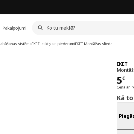
Pakalpojumi
labāšanas sistēma
EKET ieliktņi un piederumi
EKET
Montāžas sliede
EKET
Montāža
Cen
5
€
Cena ar P
Kā to
Piegā