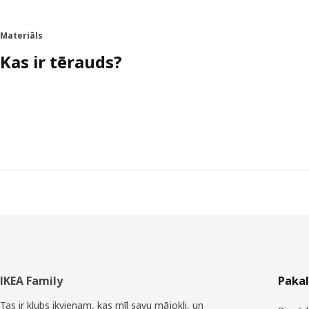
Materiāls
Kas ir tērauds?
Kājene
IKEA Family
Paka
Tas ir klubs ikvienam, kas mīl savu mājokli, un