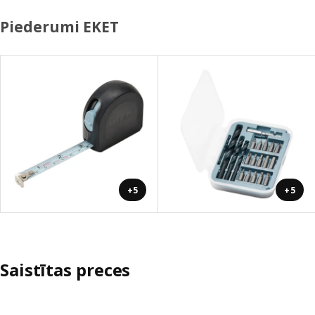
Piederumi EKET
+5
+5
Saistītas preces