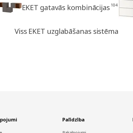
104
EKET gatavās kombinācijas
Viss EKET uzglabāšanas sistēma
lpojumi
Palīdzība
e
Pakalpojumi