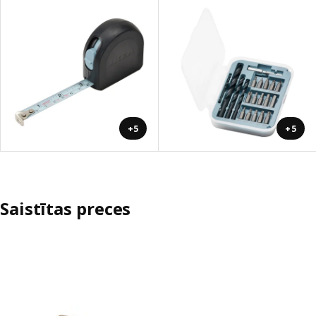
+5
+5
Saistītas preces