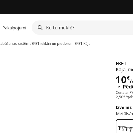
Pakalpojumi
labāšanas sistēma
EKET ieliktņi un piederumi
EKET
Kāja
EKET
Kāja, m
Cen
10
€
/
Pēdē
Cena ar P
2,50€/gab
Izvēlies
Metāls/m