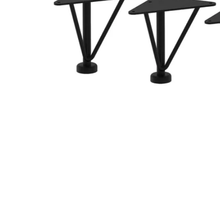
Image zoomed out, normal view