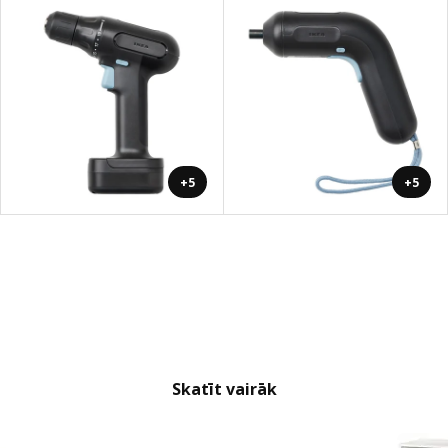
+5
+5
Skatīt vairāk