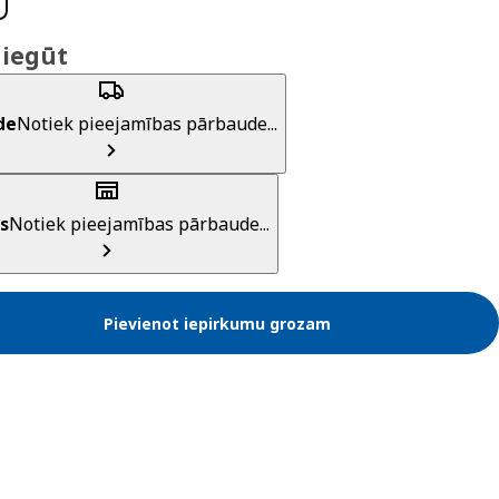
 iegūt
de
Notiek pieejamības pārbaude...
s
Notiek pieejamības pārbaude...
Pievienot iepirkumu grozam