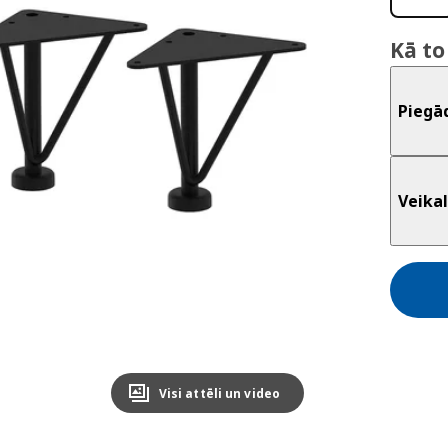
Kā to
Piegā
Veikal
Visi attēli un video