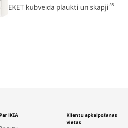
85
EKET kubveida plaukti un skapji
Par IKEA
Klientu apkalpošanas
vietas
Par mums