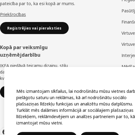
pateicība par to, ka esi kopā ar mums.
Pasūtī
Priekšrocības
Finanš
Reģistrējies vai pieraksties
Virtuv
Virtuv
Kopā par veiksmīgu
uzņēmējdarbību
Interj
IKEA piedāvā teicamu dizainu, stilu
Mērīš
daudzveidību, lielisku cenu un uzticamu
Montā
kvalitāti.
Mēs izmantojam sīkfailus, lai nodrošinātu mūsu vietnes darb
IKEA uzņēmumiem
pielāgotu saturu un reklāmas, kā arī nodrošinātu sociālo
plašsaziņas līdzekļu funkcijas un analizētu mūsu datplūsmu.
Turklāt mēs dalāmies informācijā ar sociālajiem plašsaziņas
līdzekļiem, reklāmdevējiem un analīzes partneriem par to, kā
izmantojat mūsu vietni.