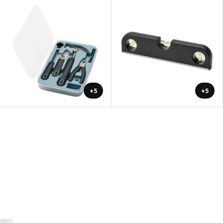
+5
+5