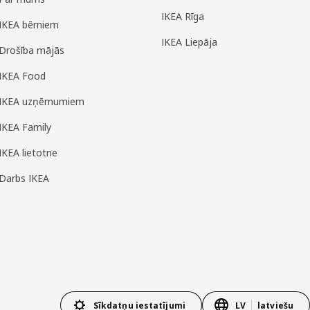
IKEA Rīga
IKEA bērniem
IKEA Liepāja
Drošība mājās
IKEA Food
IKEA uzņēmumiem
IKEA Family
IKEA lietotne
Darbs IKEA
Sīkdatņu iestatījumi
LV
latviešu