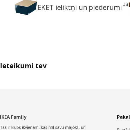
44
EKET ieliktņi un piederumi
Ieteikumi tev
Kājene
IKEA Family
Paka
Tas ir klubs ikvienam, kas mīl savu mājokli, un
Piegād