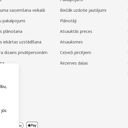
juma saņemšana veikalā
Biežāk uzdotie jautājumi
u pakalpojumi
Plānotāji
es plānošana
Atsauktās preces
es iekārtas uzstādīšana
Atsauksmes
era dizains privātpersonām
Ceļveži pircējiem
ana
Rezerves daļas
ža
ību,
 jūs