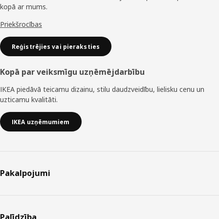
kopā ar mums.
Priekšrocības
Reģistrējies vai pieraksties
Kopā par veiksmīgu uzņēmējdarbību
IKEA piedāvā teicamu dizainu, stilu daudzveidību, lielisku cenu un
uzticamu kvalitāti.
IKEA uzņēmumiem
Pakalpojumi
Palīdzība