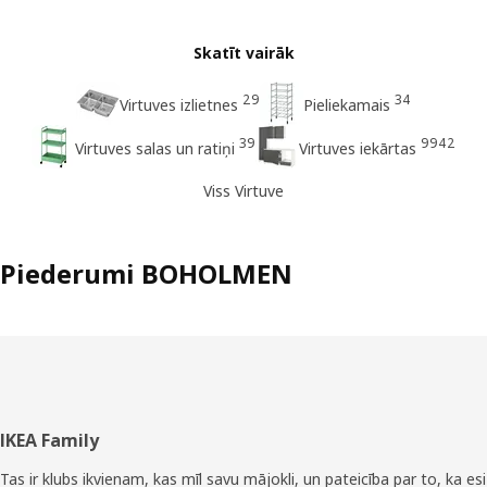
Skatīt vairāk
29
34
Virtuves izlietnes
Pieliekamais
39
9942
Virtuves salas un ratiņi
Virtuves iekārtas
Viss Virtuve
Piederumi BOHOLMEN
Kājene
IKEA Family
Tas ir klubs ikvienam, kas mīl savu mājokli, un pateicība par to, ka esi