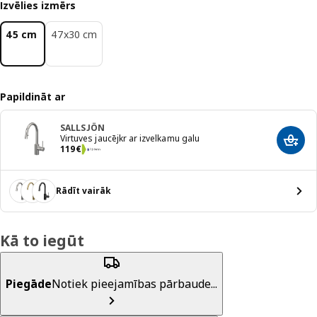
Izvēlies izmērs
45 cm
47x30 cm
Papildināt ar
SALLSJÖN
Virtuves jaucējkr ar izvelkamu galu
Pievi
Cena 119€
119
€
Rādīt vairāk
Kā to iegūt
Piegāde
Notiek pieejamības pārbaude...