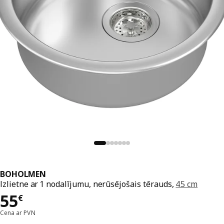
BOHOLMEN
Izlietne ar 1 nodalījumu, nerūsējošais tērauds,
45 cm
Cena 55€
55
€
Cena ar PVN