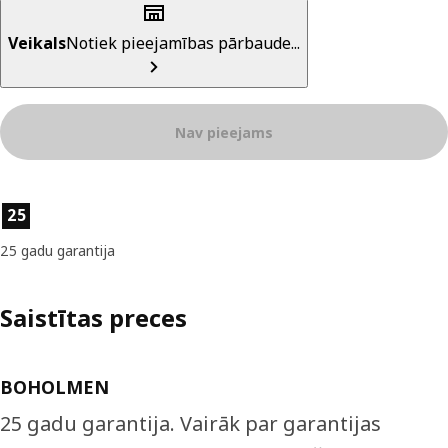
Veikals
Notiek pieejamības pārbaude...
Nav pieejams
Preces īpašības
25
25 gadu garantija
Saistītas preces
BOHOLMEN
25 gadu garantija. Vairāk par garantijas