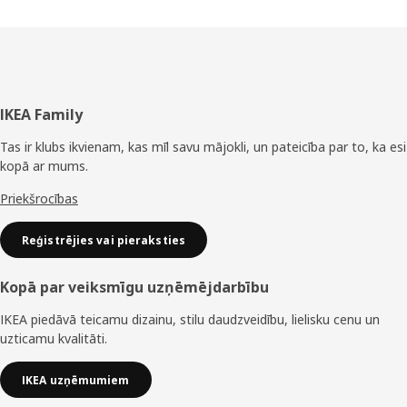
Kājene
IKEA Family
Tas ir klubs ikvienam, kas mīl savu mājokli, un pateicība par to, ka esi
kopā ar mums.
Priekšrocības
Reģistrējies vai pieraksties
Kopā par veiksmīgu uzņēmējdarbību
IKEA piedāvā teicamu dizainu, stilu daudzveidību, lielisku cenu un
uzticamu kvalitāti.
IKEA uzņēmumiem