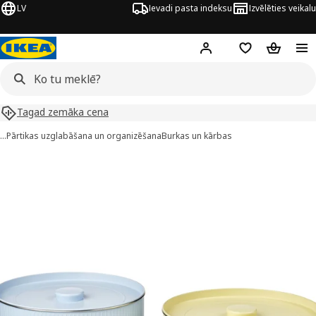
LV
Ievadi pasta indeksu
Izvēlēties veikalu
Hej!
Pierakstīties
Pirkumu saraks
Pirkumu 
Tagad zemāka cena
…
Pārtikas uzglabāšana un organizēšana
Burkas un kārbas
ETTHAJ attēli
 attēlus