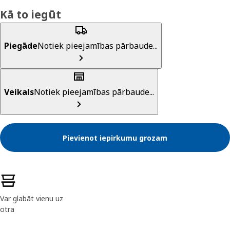
Kā to iegūt
Piegāde
Notiek pieejamības pārbaude...
Veikals
Notiek pieejamības pārbaude...
Pievienot iepirkumu grozam
Preces īpašības
Var glabāt vienu uz
otra