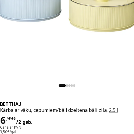
BETTHAJ
Kārba ar vāku, cepumiem/bāli dzeltena bāli zila,
2.5 l
Cena 6,99€/2 gab.
6
,
99
€
/2 gab.
Cena ar PVN
3,50€/gab.