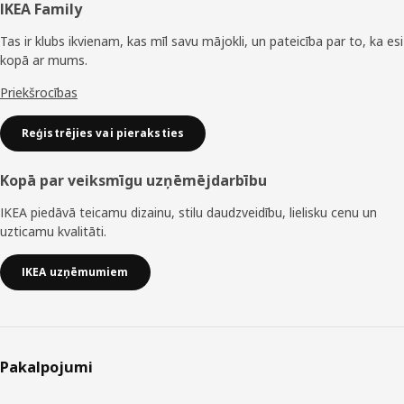
Kājene
IKEA Family
Tas ir klubs ikvienam, kas mīl savu mājokli, un pateicība par to, ka esi
kopā ar mums.
Priekšrocības
Reģistrējies vai pieraksties
Kopā par veiksmīgu uzņēmējdarbību
IKEA piedāvā teicamu dizainu, stilu daudzveidību, lielisku cenu un
uzticamu kvalitāti.
IKEA uzņēmumiem
Pakalpojumi