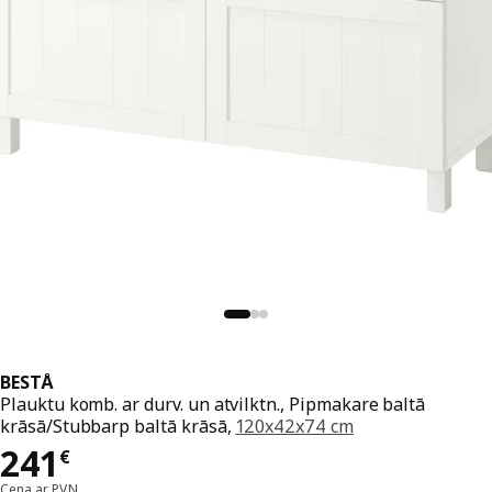
BESTÅ
Plauktu komb. ar durv. un atvilktn., Pipmakare baltā
krāsā/Stubbarp baltā krāsā,
120x42x74 cm
Cena 241€
241
€
Cena ar PVN