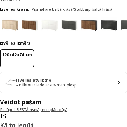
Izvēlies krāsa
:
Pipmakare baltā krāsā/Stubbarp baltā krāsā
Izvēlies izmērs
120x42x74 cm
Izvēlies atvilktne
Atvilktņu sliede ar atv.meh. piesp.
Veidot pašam
Pielāgot BESTÅ risinājumu plānotājā
Kā to iegūt