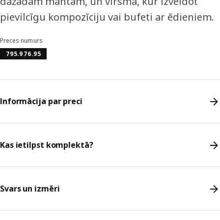
dažādām mantām, un virsma, kur izveidot
pievilcīgu kompozīciju vai bufeti ar ēdieniem.
Preces numurs
795.976.95
Informācija par preci
Kas ietilpst komplektā?
Svars un izmēri