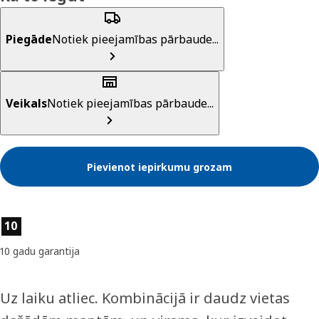
Piegāde
Notiek pieejamības pārbaude...
Veikals
Notiek pieejamības pārbaude...
Pievienot iepirkumu grozam
Preces īpašības
10
10 gadu garantija
Uz laiku atliec. Kombinācijā ir daudz vietas