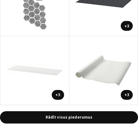
+3
+3
+3
Rādīt visus piederumus