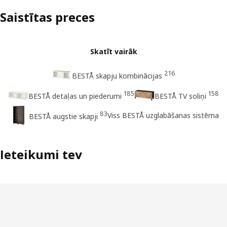
Saistītas preces
Skatīt vairāk
216
BESTÅ skapju kombinācijas
185
158
BESTÅ detaļas un piederumi
BESTÅ TV soliņi
83
Viss BESTÅ uzglabāšanas sistēma
BESTÅ augstie skapji
Ieteikumi tev