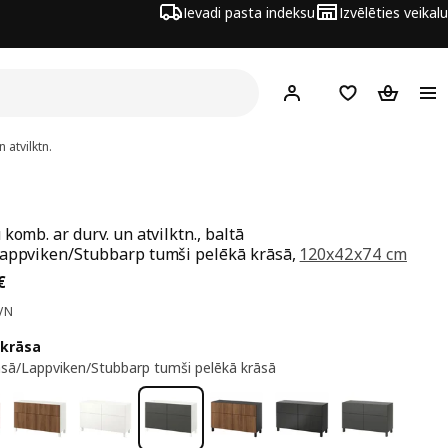
Ievadi pasta indeksu
Izvēlēties veikalu
Hej!
Pierakstīties
Pirkumu saraks
Pirkumu 
 atvilktn.
komb. ar durv. un atvilktn., baltā
appviken/Stubbarp tumši pelēkā krāsā,
120x42x74 cm
a 195€
€
VN
 krāsa
āsā/Lappviken/Stubbarp tumši pelēkā krāsā