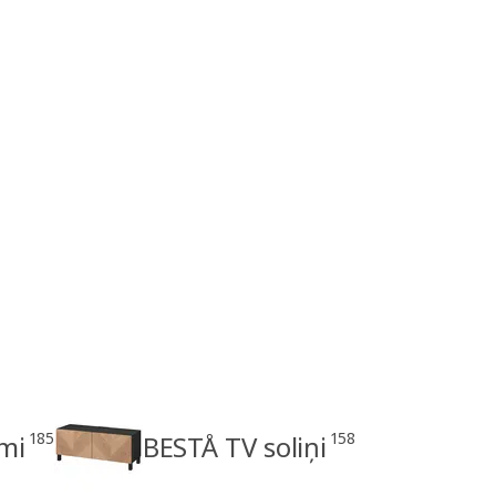
185
158
mi
BESTÅ TV soliņi