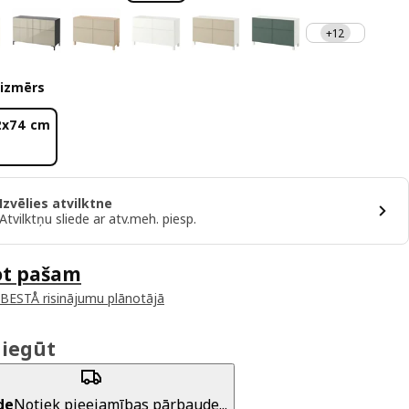
+12
 izmērs
2x74 cm
Izvēlies atvilktne
Atvilktņu sliede ar atv.meh. piesp.
ot pašam
 BESTÅ risinājumu plānotājā
 iegūt
de
Notiek pieejamības pārbaude...