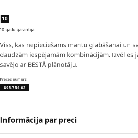
Preces īpašības
10
10 gadu garantija
Viss, kas nepieciešams mantu glabāšanai un sak
daudzām iespējamām kombinācijām. Izvēlies ja
savējo ar BESTÅ plānotāju.
Preces numurs
895.754.62
Informācija par preci