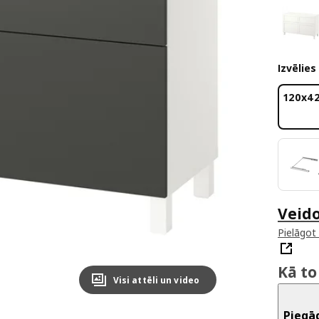
Izvēlies
120x4
Veid
Pielāgot
Kā to
Visi attēli un video
Piegā