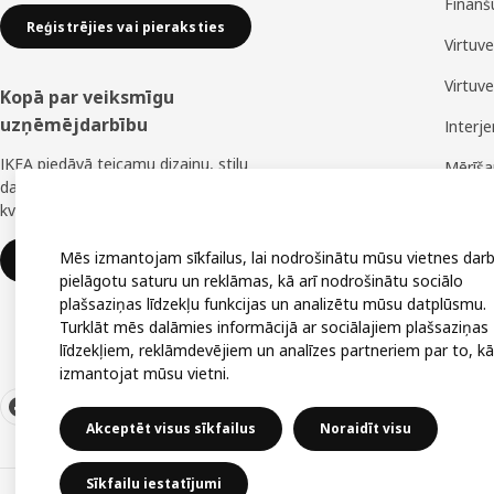
Finanš
Reģistrējies vai pieraksties
Virtuv
Virtuv
Kopā par veiksmīgu
uzņēmējdarbību
Interj
IKEA piedāvā teicamu dizainu, stilu
Mērīš
daudzveidību, lielisku cenu un uzticamu
Montā
kvalitāti.
Mēs izmantojam sīkfailus, lai nodrošinātu mūsu vietnes darb
IKEA uzņēmumiem
pielāgotu saturu un reklāmas, kā arī nodrošinātu sociālo
plašsaziņas līdzekļu funkcijas un analizētu mūsu datplūsmu.
Turklāt mēs dalāmies informācijā ar sociālajiem plašsaziņas
līdzekļiem, reklāmdevējiem un analīzes partneriem par to, kā
izmantojat mūsu vietni.
Akceptēt visus sīkfailus
Noraidīt visu
Sīkfailu iestatījumi