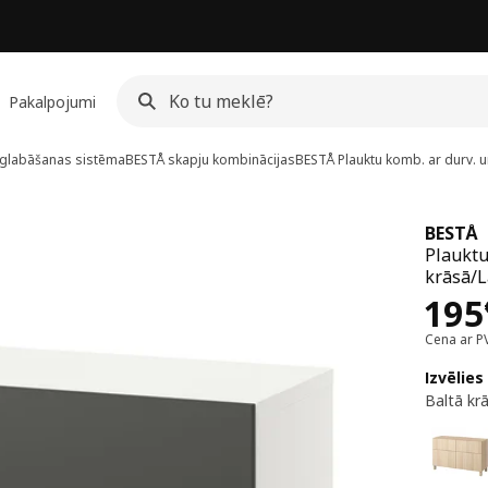
Pakalpojumi
glabāšanas sistēma
BESTÅ skapju kombinācijas
BESTÅ
Plauktu komb. ar durv. un
BESTÅ
Plauktu 
krāsā/L
Cen
195
Cena ar P
Izvēlies
Baltā kr