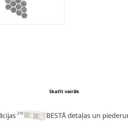
Skatīt vairāk
216
cijas
BESTÅ detaļas un piederu