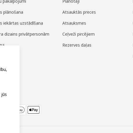
u pakalpojumi
Plānotāji
es plānošana
Atsauktās preces
es iekārtas uzstādīšana
Atsauksmes
era dizains privātpersonām
Ceļveži pircējiem
ana
Rezerves daļas
ža
ību,
 jūs