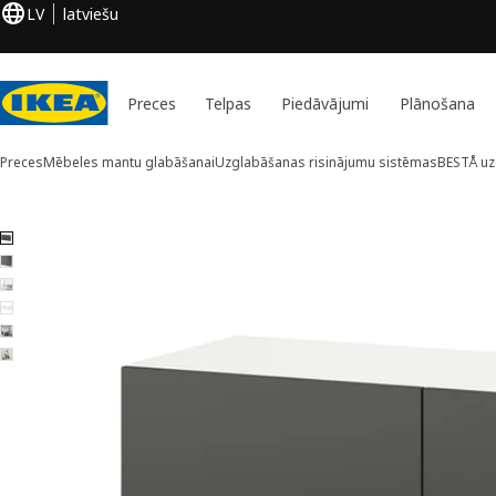
LV
latviešu
Preces
Telpas
Piedāvājumi
Plānošana
Preces
Mēbeles mantu glabāšanai
Uzglabāšanas risinājumu sistēmas
BESTÅ uz
6 BESTÅ attēli
aist attēlus