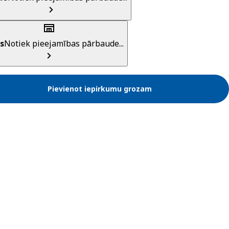
s
Notiek pieejamības pārbaude...
Pievienot iepirkumu grozam