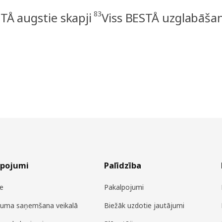
83
TÅ augstie skapji
Viss BESTÅ uzglabāša
lpojumi
Palīdzība
e
Pakalpojumi
juma saņemšana veikalā
Biežāk uzdotie jautājumi