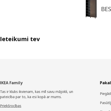
BES
Ieteikumi tev
Kājene
IKEA Family
Paka
Tas ir klubs ikvienam, kas mīl savu mājokli, un
Piegād
pateicība par to, ka esi kopā ar mums.
Pasūtī
Priekšrocības