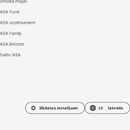
Drošība mājās
IKEA Food
IKEA uzņēmumiem
IKEA Family
IKEA lietotne
Darbs IKEA
Sīkdatņu iestatījumi
LV
latviešu