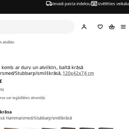
Ievadi pasta indeksu
Izvēlēties veikalu
Hej!
Pierakstīties
Pirkumu saraks
Pirkumu 
 atvilktn.
komb. ar durv. un atvilktn., baltā krāsā
smed/Stubbarp/smilškrāsā,
120x42x74 cm
a 281€
€
VN
rus var iegādāties atsevišķi.
 krāsa
rāsā Hammarsmed/Stubbarp/smilškrāsā