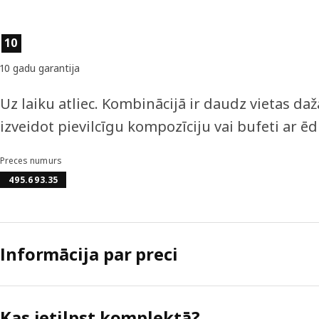
Preces īpašības
10
10 gadu garantija
Uz laiku atliec. Kombinācijā ir daudz vietas 
izveidot pievilcīgu kompozīciju vai bufeti ar ē
Preces numurs
495.693.35
Informācija par preci
Kas ietilpst komplektā?