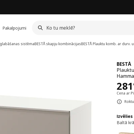
Pakalpojumi
glabāšanas sistēma
BESTÅ skapju kombinācijas
BESTÅ
Plauktu komb. ar durv. un
BESTÅ
Plauktu 
Hammar
Cen
281
Cena ar P
Roktu
Izvēlies
Baltā k