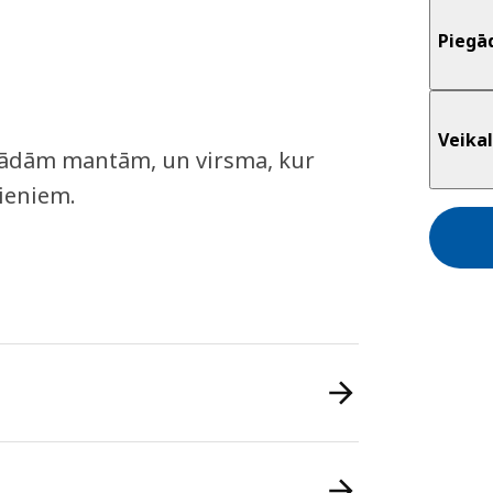
Piegā
Veikal
dažādām mantām, un virsma, kur
dieniem.