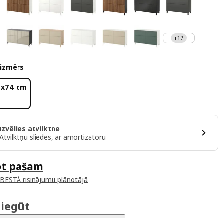
+12
 izmērs
2x74 cm
Izvēlies atvilktne
Atvilktņu sliedes, ar amortizatoru
ot pašam
 BESTÅ risinājumu plānotājā
 iegūt