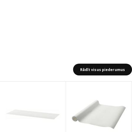
Rādīt visus piederumus