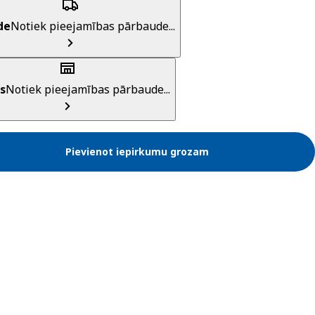
de
Notiek pieejamības pārbaude...
s
Notiek pieejamības pārbaude...
Pievienot iepirkumu grozam