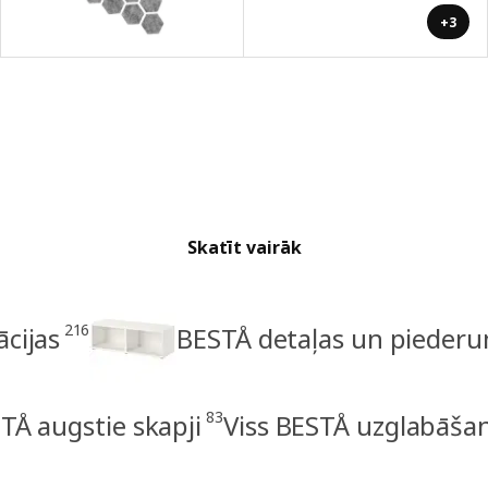
+3
Skatīt vairāk
216
cijas
BESTÅ detaļas un piederu
83
TÅ augstie skapji
Viss BESTÅ uzglabāša