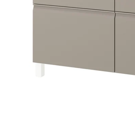
Image zoomed out, normal view