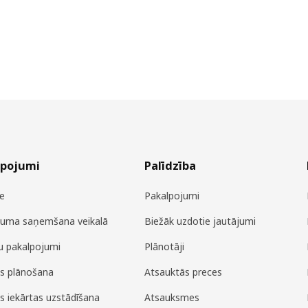
lpojumi
Palīdzība
e
Pakalpojumi
juma saņemšana veikalā
Biežāk uzdotie jautājumi
u pakalpojumi
Plānotāji
es plānošana
Atsauktās preces
es iekārtas uzstādīšana
Atsauksmes