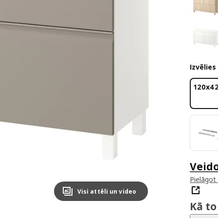
Izvēlies
120x4
Veid
Pielāgot
Visi attēli un video
Kā to