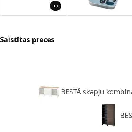
+3
Saistītas preces
BESTÅ skapju kombinā
BES