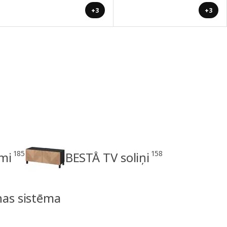
+3
+3
185
158
mi
BESTÅ TV soliņi
nas sistēma