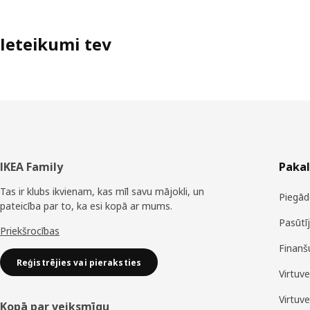
Ieteikumi tev
Kājene
IKEA Family
Paka
Tas ir klubs ikvienam, kas mīl savu mājokli, un
Piegād
pateicība par to, ka esi kopā ar mums.
Pasūtī
Priekšrocības
Finanš
Reģistrējies vai pieraksties
Virtuv
Virtuv
Kopā par veiksmīgu